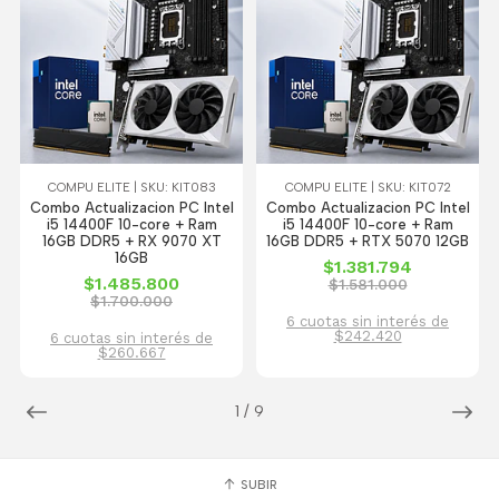
COMPU ELITE | SKU: KIT083
COMPU ELITE | SKU: KIT072
Combo Actualizacion PC Intel
Combo Actualizacion PC Intel
i5 14400F 10-core + Ram
i5 14400F 10-core + Ram
16GB DDR5 + RX 9070 XT
16GB DDR5 + RTX 5070 12GB
16GB
$1.381.794
$1.485.800
$1.581.000
$1.700.000
6 cuotas sin interés de
$242.420
6 cuotas sin interés de
$260.667
1
/
9
SUBIR