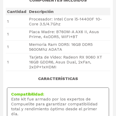
COMPONENTES INCLUIDOS
Cantidad
Descripción
Procesador: Intel Core i5-14400F 10-
1
Core 3.5/4.7Ghz
Placa Madre: B760M-A AX6 II, Asus
1
Prime, 4xDDR5, WIFI+BT
Memoria Ram DDR5: 16GB DDR5
1
5600Mhz ADATA
Tarjeta de Video: Radeon RX 9060 XT
1
16GB GDDR6, Asus Dual, 2xFan,
2xDP+1xHDMI
CARACTERÍSTICAS
Compatibilidad:
Este kit fue armado por los expertos de
Compuelite para garantizar compatibilidad
total y rendimiento óptimo desde el primer
día.