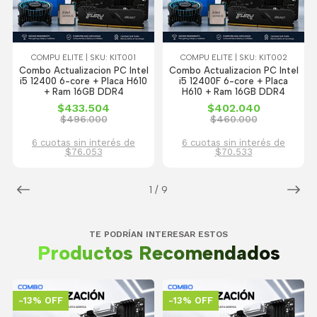
COMPU ELITE | SKU: KIT001
COMPU ELITE | SKU: KIT002
Combo Actualizacion PC Intel
Combo Actualizacion PC Intel
i5 12400 6-core + Placa H610
i5 12400F 6-core + Placa
+ Ram 16GB DDR4
H610 + Ram 16GB DDR4
$433.504
$402.040
$496.000
$460.000
6 cuotas sin interés de
6 cuotas sin interés de
$76.053
$70.533
1
/
9
TE PODRÍAN INTERESAR ESTOS
Productos Recomendados
-13% OFF
-13% OFF