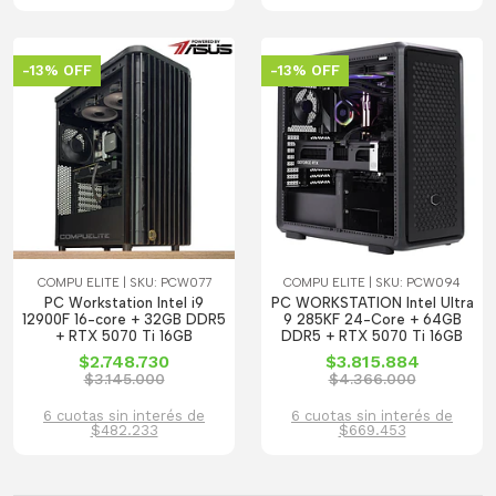
-13% OFF
-13% OFF
COMPU ELITE | SKU: PCW077
COMPU ELITE | SKU: PCW094
PC Workstation Intel i9
PC WORKSTATION Intel Ultra
12900F 16-core + 32GB DDR5
9 285KF 24-Core + 64GB
+ RTX 5070 Ti 16GB
DDR5 + RTX 5070 Ti 16GB
$2.748.730
$3.815.884
$3.145.000
$4.366.000
6 cuotas sin interés de
6 cuotas sin interés de
$482.233
$669.453