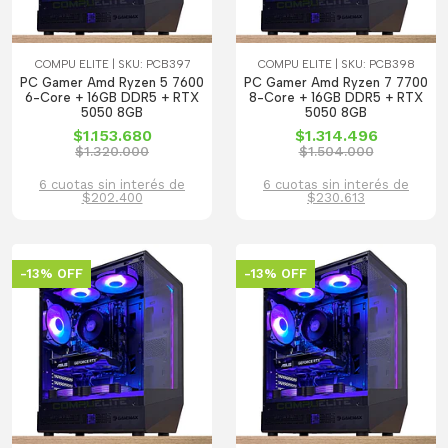
COMPU ELITE | SKU: PCB397
COMPU ELITE | SKU: PCB398
PC Gamer Amd Ryzen 5 7600
PC Gamer Amd Ryzen 7 7700
6-Core + 16GB DDR5 + RTX
8-Core + 16GB DDR5 + RTX
5050 8GB
5050 8GB
$1.153.680
$1.314.496
$1.320.000
$1.504.000
6 cuotas sin interés de
6 cuotas sin interés de
$202.400
$230.613
-13% OFF
-13% OFF