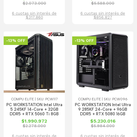
$2.073.000
$5.588.000
6 cuotas sin interés de
6 cuotas sin interés de
$317.860
$856.827
-13% OFF
-13% OFF
COMPU ELITE | SKU: PCW117
COMPU ELITE | SKU: PCW096
PC WORKSTATION Intel Ultra
PC WORKSTATION Intel Ultra
5 245KF 14-Core + 32GB
9 285KF 24-Core + 96GB
DDR5 + RTX 5060 Ti 8GB
DDR5 + RTX 5080 16GB
$1.990.972
$5.230.016
$2.278.000
$5.984.000
6 cuotas sin interés de
6 cuotas sin interés de