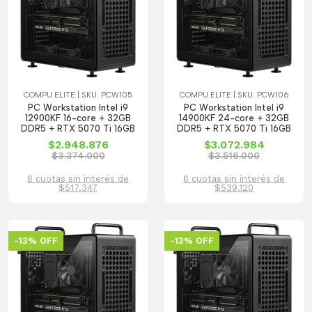
COMPU ELITE | SKU: PCW105
COMPU ELITE | SKU: PCW106
PC Workstation Intel i9
PC Workstation Intel i9
12900KF 16-core + 32GB
14900KF 24-core + 32GB
DDR5 + RTX 5070 Ti 16GB
DDR5 + RTX 5070 Ti 16GB
$2.948.876
$3.072.984
$3.374.000
$3.516.000
6 cuotas sin interés de
6 cuotas sin interés de
$517.347
$539.120
-13% OFF
-13% OFF