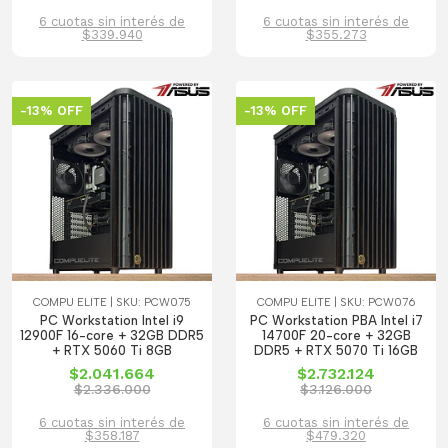
6 cuotas sin interés de
6 cuotas sin interés de
$339.940
$355.273
-13% OFF
-13% OFF
COMPU ELITE | SKU: PCW075
COMPU ELITE | SKU: PCW076
PC Workstation Intel i9
PC Workstation PBA Intel i7
12900F 16-core + 32GB DDR5
14700F 20-core + 32GB
+ RTX 5060 Ti 8GB
DDR5 + RTX 5070 Ti 16GB
$2.041.664
$2.732.124
$2.336.000
$3.126.000
6 cuotas sin interés de
6 cuotas sin interés de
$358.187
$479.320