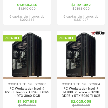
$1.669.340
$1.921.052
$1.910.000
$2.198.000
6 cuotas sin interés de
6 cuotas sin interés de
$292.867
$337.027
-13% OFF
-13% OFF
COMPU ELITE | SKU: PCW070
COMPU ELITE | SKU: PCW074
PC Workstation Intel i9
PC Workstation Intel i7
12900F 16-core + 32GB DDR5
14700F 20-core + 32GB
+ RTX 3060 12GB
DDR5 + RTX 5060 Ti 8GB
$1.937.658
$2.025.058
$2.217.000
$2.317.000