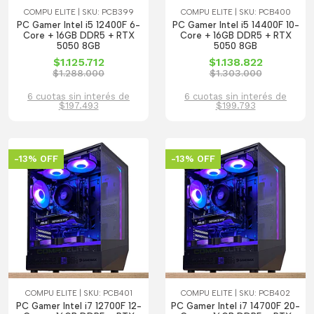
COMPU ELITE | SKU: PCB399
COMPU ELITE | SKU: PCB400
PC Gamer Intel i5 12400F 6-
PC Gamer Intel i5 14400F 10-
Core + 16GB DDR5 + RTX
Core + 16GB DDR5 + RTX
5050 8GB
5050 8GB
$1.125.712
$1.138.822
$1.288.000
$1.303.000
6 cuotas sin interés de
6 cuotas sin interés de
$197.493
$199.793
-13% OFF
-13% OFF
COMPU ELITE | SKU: PCB401
COMPU ELITE | SKU: PCB402
PC Gamer Intel i7 12700F 12-
PC Gamer Intel i7 14700F 20-