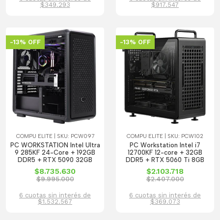
$349.293
$917.547
-13% OFF
-13% OFF
COMPU ELITE | SKU: PCW097
COMPU ELITE | SKU: PCW102
PC WORKSTATION Intel Ultra
PC Workstation Intel i7
9 285KF 24-Core + 192GB
12700KF 12-core + 32GB
DDR5 + RTX 5090 32GB
DDR5 + RTX 5060 Ti 8GB
$8.735.630
$2.103.718
$9.995.000
$2.407.000
6 cuotas sin interés de
6 cuotas sin interés de
$1.532.567
$369.073