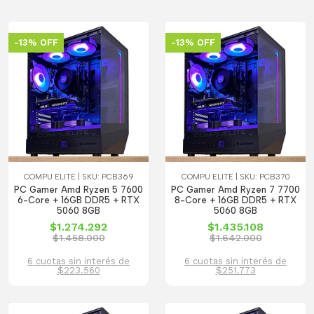
-13% OFF
-13% OFF
COMPU ELITE | SKU: PCB369
COMPU ELITE | SKU: PCB370
PC Gamer Amd Ryzen 5 7600
PC Gamer Amd Ryzen 7 7700
6-Core + 16GB DDR5 + RTX
8-Core + 16GB DDR5 + RTX
5060 8GB
5060 8GB
$1.274.292
$1.435.108
$1.458.000
$1.642.000
6 cuotas sin interés de
6 cuotas sin interés de
$223.560
$251.773