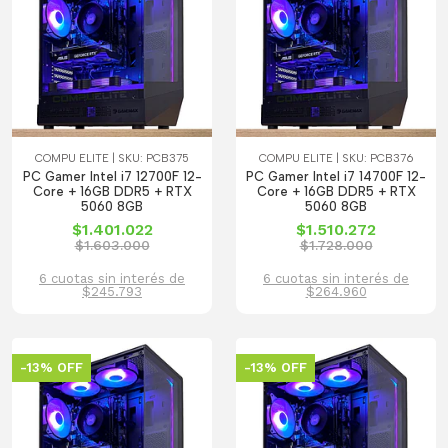
COMPU ELITE | SKU: PCB375
COMPU ELITE | SKU: PCB376
PC Gamer Intel i7 12700F 12-
PC Gamer Intel i7 14700F 12-
Core + 16GB DDR5 + RTX
Core + 16GB DDR5 + RTX
5060 8GB
5060 8GB
$1.401.022
$1.510.272
$1.603.000
$1.728.000
6 cuotas sin interés de
6 cuotas sin interés de
$245.793
$264.960
-13% OFF
-13% OFF