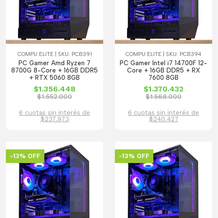
COMPU ELITE | SKU: PCB391
COMPU ELITE | SKU: PCB394
PC Gamer Amd Ryzen 7
PC Gamer Intel i7 14700F 12-
8700G 8-Core + 16GB DDR5
Core + 16GB DDR5 + RX
+ RTX 5060 8GB
7600 8GB
$1.356.448
$1.370.432
$1.552.000
$1.568.000
6 cuotas sin interés de
6 cuotas sin interés de
$237.973
$240.427
-13% OFF
-13% OFF