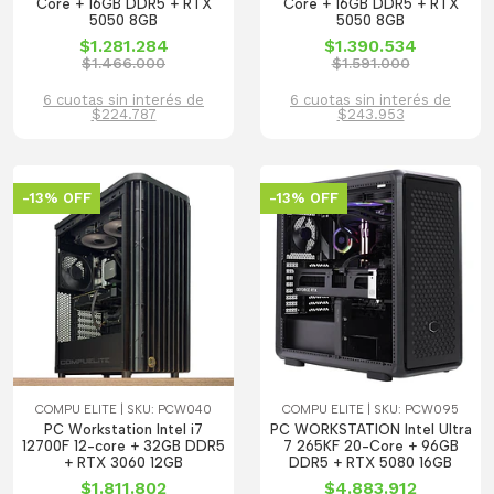
Core + 16GB DDR5 + RTX
Core + 16GB DDR5 + RTX
5050 8GB
5050 8GB
$1.281.284
$1.390.534
$1.466.000
$1.591.000
6 cuotas sin interés de
6 cuotas sin interés de
$224.787
$243.953
-13% OFF
-13% OFF
COMPU ELITE | SKU: PCW040
COMPU ELITE | SKU: PCW095
PC Workstation Intel i7
PC WORKSTATION Intel Ultra
12700F 12-core + 32GB DDR5
7 265KF 20-Core + 96GB
+ RTX 3060 12GB
DDR5 + RTX 5080 16GB
$1.811.802
$4.883.912