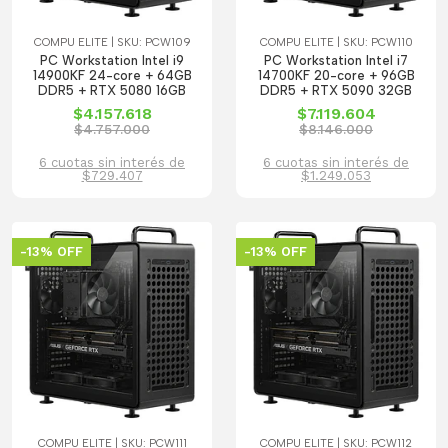
COMPU ELITE | SKU: PCW109
COMPU ELITE | SKU: PCW110
PC Workstation Intel i9
PC Workstation Intel i7
14900KF 24-core + 64GB
14700KF 20-core + 96GB
DDR5 + RTX 5080 16GB
DDR5 + RTX 5090 32GB
$4.157.618
$7.119.604
$4.757.000
$8.146.000
6 cuotas sin interés de
6 cuotas sin interés de
$729.407
$1.249.053
-13% OFF
-13% OFF
COMPU ELITE | SKU: PCW111
COMPU ELITE | SKU: PCW112