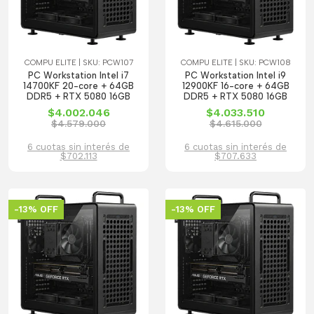
COMPU ELITE | SKU: PCW107
COMPU ELITE | SKU: PCW108
PC Workstation Intel i7
PC Workstation Intel i9
14700KF 20-core + 64GB
12900KF 16-core + 64GB
DDR5 + RTX 5080 16GB
DDR5 + RTX 5080 16GB
$4.002.046
$4.033.510
$4.579.000
$4.615.000
6 cuotas sin interés de
6 cuotas sin interés de
$702.113
$707.633
-13% OFF
-13% OFF