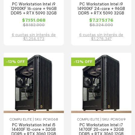
PC Workstation Intel i9
PC Workstation Intel i9
12900KF 16-core + 96GB
14900KF 24-core + 96GB
DDR5 + RTX 5090 32GB
DDR5 + RTX 5090 32GB
$7.151.068
$7.275.176
$8.182.000
$8.324.000
6 cuotas sin interés de
6 cuotas sin interés de
$1.254.573
$1.276.347
-13% OFF
-13% OFF
COMPU ELITE | SKU: PCW068
COMPU ELITE | SKU: PCW069
PC Workstation Intel i5
PC Workstation Intel i7
14400F 10-core + 32GB
14700F 20-core + 32GB
DDR5 + RTX 3060 12GB
DDR5 + RTX 3060 12GB