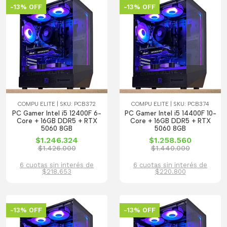
-13% OFF
-13% OFF
COMPU ELITE | SKU: PCB372
COMPU ELITE | SKU: PCB374
PC Gamer Intel i5 12400F 6-
PC Gamer Intel i5 14400F 10-
Core + 16GB DDR5 + RTX
Core + 16GB DDR5 + RTX
5060 8GB
5060 8GB
$1.246.324
$1.258.560
$1.426.000
$1.440.000
6 cuotas sin interés de
6 cuotas sin interés de
$218.653
$220.800
-13% OFF
-13% OFF