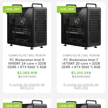
-13% OFF
-13% OFF
COMPU ELITE | SKU: PCW119
COMPU ELITE | SKU: PCW118
PC Workstation Intel i9
PC Workstation Intel i7
14900KF 24-core + 32GB
14700KF 20-core + 32GB
DDR5 + RTX 5060 Ti 8GB
DDR5 + RTX 5060 Ti 8GB
$2.365.918
$2.210.346
$2.707.000
$2.529.000
6 cuotas sin interés de
6 cuotas sin interés de
$415.073
$387.780
-13% OFF
-13% OFF