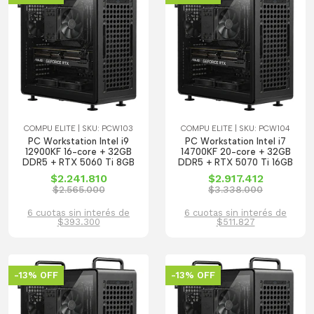
COMPU ELITE | SKU: PCW103
COMPU ELITE | SKU: PCW104
PC Workstation Intel i9
PC Workstation Intel i7
12900KF 16-core + 32GB
14700KF 20-core + 32GB
DDR5 + RTX 5060 Ti 8GB
DDR5 + RTX 5070 Ti 16GB
$2.241.810
$2.917.412
$2.565.000
$3.338.000
6 cuotas sin interés de
6 cuotas sin interés de
$393.300
$511.827
-13% OFF
-13% OFF