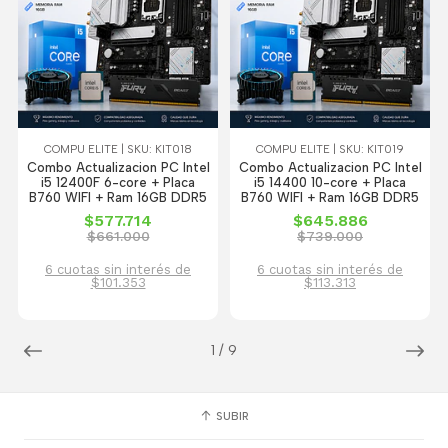
COMPU ELITE | SKU: KIT018
COMPU ELITE | SKU: KIT019
Combo Actualizacion PC Intel
Combo Actualizacion PC Intel
i5 12400F 6-core + Placa
i5 14400 10-core + Placa
B760 WIFI + Ram 16GB DDR5
B760 WIFI + Ram 16GB DDR5
$577.714
$645.886
$661.000
$739.000
6 cuotas sin interés de
6 cuotas sin interés de
$101.353
$113.313
1
/
9
SUBIR