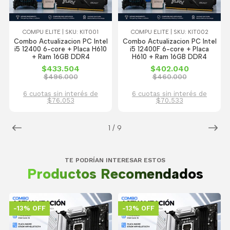
COMPU ELITE | SKU: KIT001
COMPU ELITE | SKU: KIT002
Combo Actualizacion PC Intel
Combo Actualizacion PC Intel
i5 12400 6-core + Placa H610
i5 12400F 6-core + Placa
+ Ram 16GB DDR4
H610 + Ram 16GB DDR4
$433.504
$402.040
$496.000
$460.000
6 cuotas sin interés de
6 cuotas sin interés de
$76.053
$70.533
1
/
9
TE PODRÍAN INTERESAR ESTOS
Productos Recomendados
-13% OFF
-13% OFF