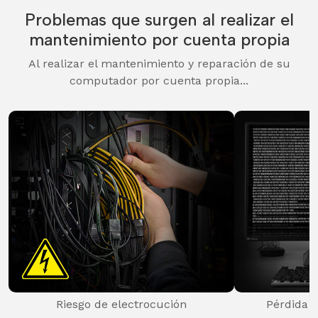
Problemas que surgen al realizar el
mantenimiento por cuenta propia
Al realizar el mantenimiento y reparación de su
computador por cuenta propia...
Riesgo de electrocución
Pérdida 