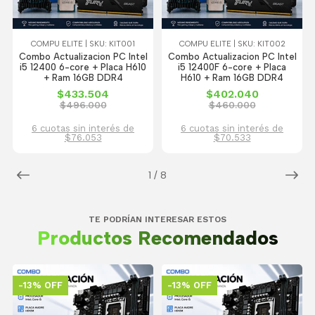
COMPU ELITE | SKU: KIT001
COMPU ELITE | SKU: KIT002
Combo Actualizacion PC Intel
Combo Actualizacion PC Intel
i5 12400 6-core + Placa H610
i5 12400F 6-core + Placa
+ Ram 16GB DDR4
H610 + Ram 16GB DDR4
$433.504
$402.040
$496.000
$460.000
6 cuotas sin interés de
6 cuotas sin interés de
$76.053
$70.533
1
/
8
TE PODRÍAN INTERESAR ESTOS
Productos Recomendados
-13% OFF
-13% OFF