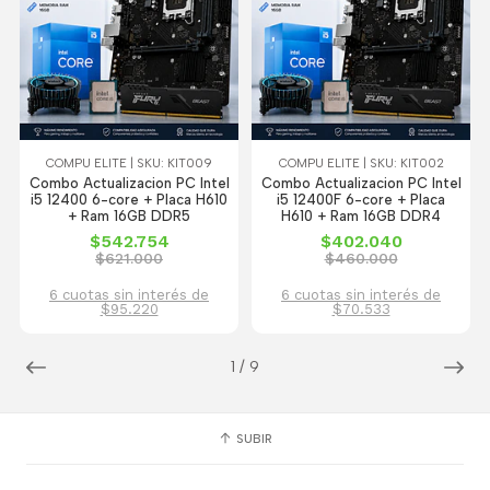
COMPU ELITE | SKU: KIT009
COMPU ELITE | SKU: KIT002
Combo Actualizacion PC Intel
Combo Actualizacion PC Intel
i5 12400 6-core + Placa H610
i5 12400F 6-core + Placa
+ Ram 16GB DDR5
H610 + Ram 16GB DDR4
$542.754
$402.040
$621.000
$460.000
6 cuotas sin interés de
6 cuotas sin interés de
$95.220
$70.533
1
/
9
SUBIR