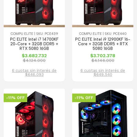
COMPU ELITE | SKU: PCE439
COMPU ELITE | SKU: PCE440
PC ELITE Intel i7 14700KF
PC ELITE Intel i9 12900KF 16-
20-Core + 32GB DDR5 +
Core + 32GB DDR5 + RTX
RTX 5080 16GB
5080 16GB
$3.682.732
$3.702.378
$4.124.000
$4.146.000
6 cuotas sin interés de
6 cuotas sin interés de
$646.093
$649.540
-11% OFF
-11% OFF