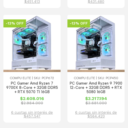
$451.413
$431.480
-13% OFF
-13% OFF
COMPU ELITE | SKU: PCP672
COMPU ELITE | SKU: PCP450
PC Gamer Amd Ryzen 7
PC Gamer Amd Ryzen 9 7900
9700X 8-Core + 32GB DDR5
12-Core + 32GB DDR5 + RTX
+ RTX 5070 TI 16GB
5080 16GB
$2.608.016
$3.217.194
$2.984.000
$3.681.000
6 cuotas sin interés de
6 cuotas sin interés de
$457.547
$564.420