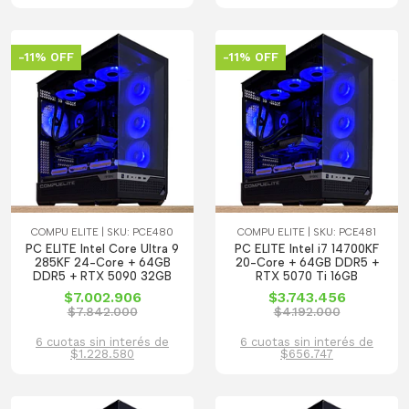
-11% OFF
-11% OFF
COMPU ELITE | SKU: PCE480
COMPU ELITE | SKU: PCE481
PC ELITE Intel Core Ultra 9
PC ELITE Intel i7 14700KF
285KF 24-Core + 64GB
20-Core + 64GB DDR5 +
DDR5 + RTX 5090 32GB
RTX 5070 Ti 16GB
$7.002.906
$3.743.456
$7.842.000
$4.192.000
6 cuotas sin interés de
6 cuotas sin interés de
$1.228.580
$656.747