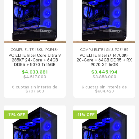
COMPU ELITE | SKU: PCE484
COMPU ELITE | SKU: PCE485
PC ELITE Intel Core Ultra 9
PC ELITE Intel i7 14700KF
285KF 24-Core + 64GB
20-Core + 64GB DDR5 + RX
DDR5 + 5070 Ti 16GB
9070 XT 16GB
$4.033.681
$3.445.194
$4.517.000
$3.858.000
6 cuotas sin interés de
6 cuotas sin interés de
$707.663
$604.420
-11% OFF
-11% OFF