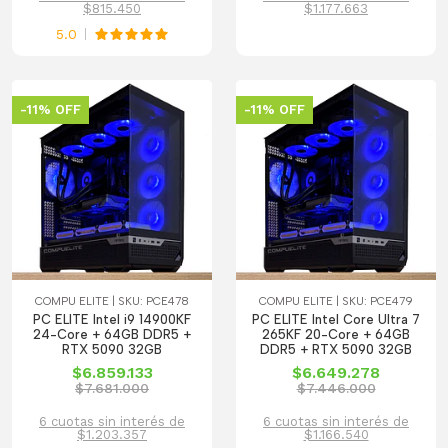
$815.450
$1.177.663
5.0
-11% OFF
-11% OFF
COMPU ELITE | SKU: PCE478
COMPU ELITE | SKU: PCE479
PC ELITE Intel i9 14900KF
PC ELITE Intel Core Ultra 7
24-Core + 64GB DDR5 +
265KF 20-Core + 64GB
RTX 5090 32GB
DDR5 + RTX 5090 32GB
$6.859.133
$6.649.278
$7.681.000
$7.446.000
6 cuotas sin interés de
6 cuotas sin interés de
$1.203.357
$1.166.540