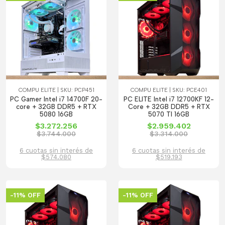
COMPU ELITE | SKU: PCP451
COMPU ELITE | SKU: PCE401
PC Gamer Intel i7 14700F 20-
PC ELITE Intel i7 12700KF 12-
core + 32GB DDR5 + RTX
Core + 32GB DDR5 + RTX
5080 16GB
5070 TI 16GB
$3.272.256
$2.959.402
$3.744.000
$3.314.000
6 cuotas sin interés de
6 cuotas sin interés de
$574.080
$519.193
-11% OFF
-11% OFF