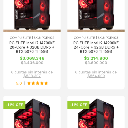
COMPU ELITE | SKU: PCE402
COMPU ELITE | SKU: PCE403
PC ELITE Intel i7 14700KF
PC ELITE Intel i9 14900KF
20-Core + 32GB DDR5 +
24-Core + 32GB DDR5 +
RTX 5070 TI 16GB
RTX 5070 TI 16GB
$3.068.348
$3.214.800
$3.436.000
$3.600.000
6 cuotas sin interés de
6 cuotas sin interés de
$538.307
$564.000
5.0
-11% OFF
-11% OFF