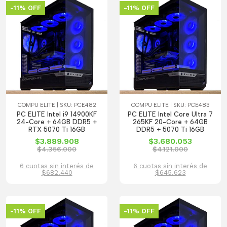
-11% OFF
-11% OFF
COMPU ELITE | SKU: PCE482
COMPU ELITE | SKU: PCE483
PC ELITE Intel i9 14900KF
PC ELITE Intel Core Ultra 7
24-Core + 64GB DDR5 +
265KF 20-Core + 64GB
RTX 5070 Ti 16GB
DDR5 + 5070 Ti 16GB
$3.889.908
$3.680.053
$4.356.000
$4.121.000
6 cuotas sin interés de
6 cuotas sin interés de
$682.440
$645.623
-11% OFF
-11% OFF