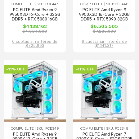
COMPU ELITE | SKU: PCE445
COMPU ELITE | SKU: PCE448
PC ELITE Amd Ryzen 9
PC ELITE Amd Ryzen 9
9950X3D 16-Core + 32GB
9950X3D 16-Core + 32GB
DDR5 + RTX 5080 16GB
DDR5 + RTX 5090 32GB
$4.138.162
$6.505.505
$4.634.000
$7.285.000
6 cuotas sin interés de
6 cuotas sin interés de
$725.993
$1.141.317
-11% OFF
-11% OFF
COMPU ELITE | SKU: PCE349
COMPU ELITE | SKU: PCE348
PC ELITE Amd Ryzen 9
PC ELITE Amd Ryzen 7
9900X 12-Core + 32GB
9700X 8-Core + 32GB DDR5