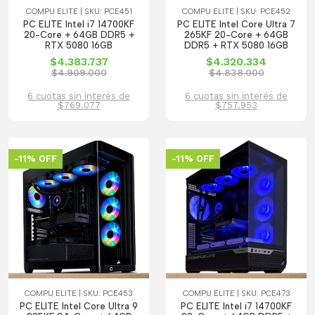
COMPU ELITE | SKU: PCE451
COMPU ELITE | SKU: PCE452
PC ELITE Intel i7 14700KF
PC ELITE Intel Core Ultra 7
20-Core + 64GB DDR5 +
265KF 20-Core + 64GB
RTX 5080 16GB
DDR5 + RTX 5080 16GB
$4.383.737
$4.320.334
$4.909.000
$4.838.000
6 cuotas sin interés de
6 cuotas sin interés de
$769.077
$757.953
-11% OFF
-11% OFF
COMPU ELITE | SKU: PCE453
COMPU ELITE | SKU: PCE473
PC ELITE Intel Core Ultra 9
PC ELITE Intel i7 14700KF