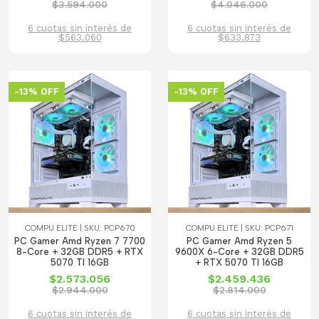
$3.594.000
$4.046.000
6 cuotas sin interés de
6 cuotas sin interés de
$563.060
$633.873
-13% OFF
-13% OFF
COMPU ELITE | SKU: PCP670
COMPU ELITE | SKU: PCP671
PC Gamer Amd Ryzen 7 7700
PC Gamer Amd Ryzen 5
8-Core + 32GB DDR5 + RTX
9600X 6-Core + 32GB DDR5
5070 TI 16GB
+ RTX 5070 TI 16GB
$2.573.056
$2.459.436
$2.944.000
$2.814.000
6 cuotas sin interés de
6 cuotas sin interés de