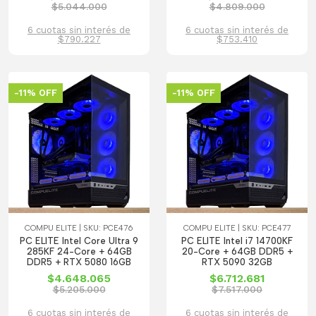
$5.044.000
$4.809.000
6 cuotas sin interés de
6 cuotas sin interés de
$790.227
$753.410
-11% OFF
-11% OFF
COMPU ELITE | SKU: PCE476
COMPU ELITE | SKU: PCE477
PC ELITE Intel Core Ultra 9
PC ELITE Intel i7 14700KF
285KF 24-Core + 64GB
20-Core + 64GB DDR5 +
DDR5 + RTX 5080 16GB
RTX 5090 32GB
$4.648.065
$6.712.681
$5.205.000
$7.517.000
6 cuotas sin interés de
6 cuotas sin interés de