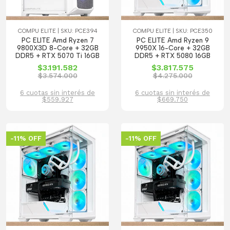
COMPU ELITE | SKU: PCE394
COMPU ELITE | SKU: PCE350
PC ELITE Amd Ryzen 7
PC ELITE Amd Ryzen 9
9800X3D 8-Core + 32GB
9950X 16-Core + 32GB
DDR5 + RTX 5070 Ti 16GB
DDR5 + RTX 5080 16GB
$3.191.582
$3.817.575
$3.574.000
$4.275.000
6 cuotas sin interés de
6 cuotas sin interés de
$559.927
$669.750
-11% OFF
-11% OFF