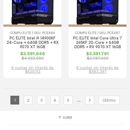
COMPU ELITE | SKU: PCE486
COMPU ELITE | SKU: PCE487
PC ELITE Intel i9 14900KF
PC ELITE Intel Core Ultra 7
24-Core + 64GB DDR5 + RX
265KF 20-Core + 64GB
9070 XT 16GB
DDR5 + RX 9070 XT 16GB
$3.591.646
$3.381.791
$4.022.000
$3.787.000
6 cuotas sin interés de
6 cuotas sin interés de
$630.113
$593.297
...
1
2
3
4
5
Último
SUBIR