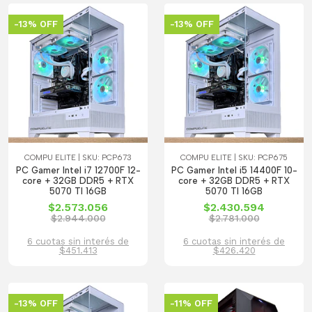
-13% OFF
-13% OFF
COMPU ELITE | SKU: PCP673
COMPU ELITE | SKU: PCP675
PC Gamer Intel i7 12700F 12-
PC Gamer Intel i5 14400F 10-
core + 32GB DDR5 + RTX
core + 32GB DDR5 + RTX
5070 TI 16GB
5070 TI 16GB
$2.573.056
$2.430.594
$2.944.000
$2.781.000
6 cuotas sin interés de
6 cuotas sin interés de
$451.413
$426.420
-13% OFF
-11% OFF