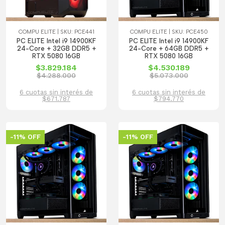
COMPU ELITE | SKU: PCE441
COMPU ELITE | SKU: PCE450
PC ELITE Intel i9 14900KF
PC ELITE Intel i9 14900KF
24-Core + 32GB DDR5 +
24-Core + 64GB DDR5 +
RTX 5080 16GB
RTX 5080 16GB
$3.829.184
$4.530.189
$4.288.000
$5.073.000
6 cuotas sin interés de
6 cuotas sin interés de
$671.787
$794.770
-11% OFF
-11% OFF