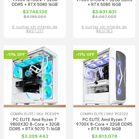
DDR5 + RTX 5080 16GB
+ RTX 5080 16GB
$3.746.135
$3.631.831
$4.195.000
$4.067.000
6 cuotas sin interés de
6 cuotas sin interés de
$657.217
$637.163
-11% OFF
-11% OFF
COMPU ELITE | SKU: PCE399
COMPU ELITE | SKU: PCE322
PC ELITE Amd Ryzen 7
PC ELITE Amd Ryzen 7
9800X3D 8-Core + 32GB
9700X 8-Core + 32GB DDR5
DDR5 + RTX 5070 Ti 16GB
+ RTX 5080 16GB
$3.209.442
$3.613.078