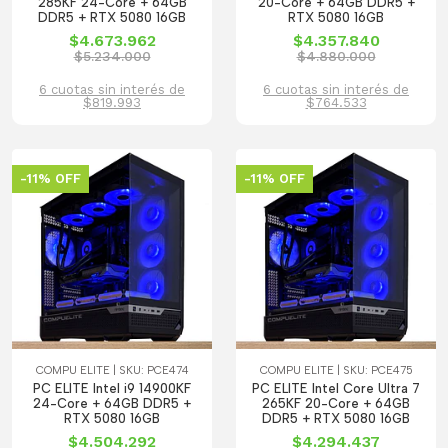
285KF 24-Core + 64GB
20-Core + 64GB DDR5 +
DDR5 + RTX 5080 16GB
RTX 5080 16GB
$4.673.962
$4.357.840
$5.234.000
$4.880.000
6 cuotas sin interés de
6 cuotas sin interés de
$819.993
$764.533
-11% OFF
-11% OFF
COMPU ELITE | SKU: PCE474
COMPU ELITE | SKU: PCE475
PC ELITE Intel i9 14900KF
PC ELITE Intel Core Ultra 7
24-Core + 64GB DDR5 +
265KF 20-Core + 64GB
RTX 5080 16GB
DDR5 + RTX 5080 16GB
$4.504.292
$4.294.437