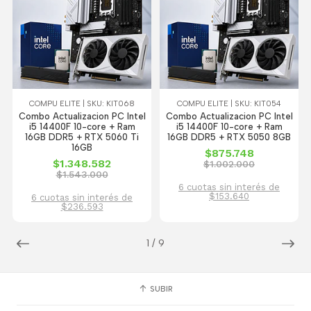
COMPU ELITE | SKU: KIT068
COMPU ELITE | SKU: KIT054
Combo Actualizacion PC Intel
Combo Actualizacion PC Intel
i5 14400F 10-core + Ram
i5 14400F 10-core + Ram
16GB DDR5 + RTX 5060 Ti
16GB DDR5 + RTX 5050 8GB
16GB
$875.748
$1.348.582
$1.002.000
$1.543.000
6 cuotas sin interés de
$153.640
6 cuotas sin interés de
$236.593
1
/
9
SUBIR