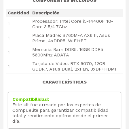
COMPONENTES INCLUIDOS
Cantidad
Descripción
Procesador: Intel Core i5-14400F 10-
1
Core 3.5/4.7Ghz
Placa Madre: B760M-A AX6 II, Asus
1
Prime, 4xDDR5, WIFI+BT
Memoria Ram DDR5: 16GB DDR5
1
5600Mhz ADATA
Tarjeta de Video: RTX 5070, 12GB
1
GDDR7, Asus Dual, 2xFan, 3xDP+HDMI
CARACTERÍSTICAS
Compatibilidad:
Este kit fue armado por los expertos de
Compuelite para garantizar compatibilidad
total y rendimiento óptimo desde el primer
día.