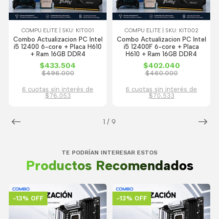
COMPU ELITE | SKU: KIT001
COMPU ELITE | SKU: KIT002
Combo Actualizacion PC Intel
Combo Actualizacion PC Intel
i5 12400 6-core + Placa H610
i5 12400F 6-core + Placa
+ Ram 16GB DDR4
H610 + Ram 16GB DDR4
$433.504
$402.040
$496.000
$460.000
6 cuotas sin interés de
6 cuotas sin interés de
$76.053
$70.533
1
/
9
TE PODRÍAN INTERESAR ESTOS
Productos Recomendados
-13% OFF
-13% OFF