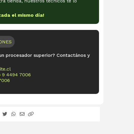
tra tienda, nuestros técnicos te lo
zada el mismo día!
IONES
n procesador superior? Contactános y
te.cl
o
9 4494 7006
7006