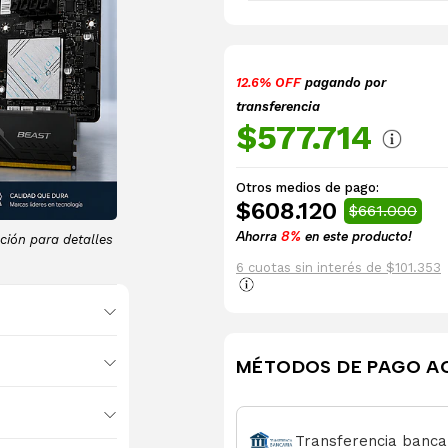
12.6% OFF
pagando por
transferencia
$577.714
Otros medios de pago:
$608.120
$661.000
Ahorra
8%
en este producto!
ción para detalles
6 cuotas sin interés de $101.353
MÉTODOS DE PAGO A
Transferencia banca