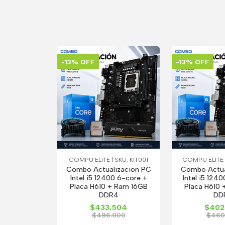
-13% OFF
-13% OFF
COMPU ELITE | SKU: KIT001
COMPU ELITE |
Combo Actualizacion PC
Combo Actua
Intel i5 12400 6-core +
Intel i5 124
Placa H610 + Ram 16GB
Placa H610 
DDR4
DD
$433.504
$402
$496.000
$460