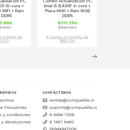
alizacion PC
Combo Actualizacion PC
400 10-core +
Intel i5 12400F 6-core +
0 WIFI + Ram
Placa H610 + Ram 16GB
 DDR5
DDR5
5.886
$511.290
9.000
$585.000
in interés de
6 cuotas sin interés de
3.313
$89.700
 RÁPIDOS
CONTÁCTENOS
 somos
ventas@compuelite.cl
as Frecuentes
soporte@compuelite.cl
 y condiciones
9 4494 7006
 y devoluciones
9 7487 6460
56944947006