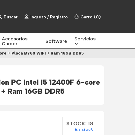
Buscar
Ingreso / Registro
Carro
(
0
)
Accesorios
Servicios
Software
Gamer
core + Placa B760 WIFI + Ram 16GB DDR5
on PC Intel i5 12400F 6-core
I + Ram 16GB DDR5
STOCK: 18
En stock