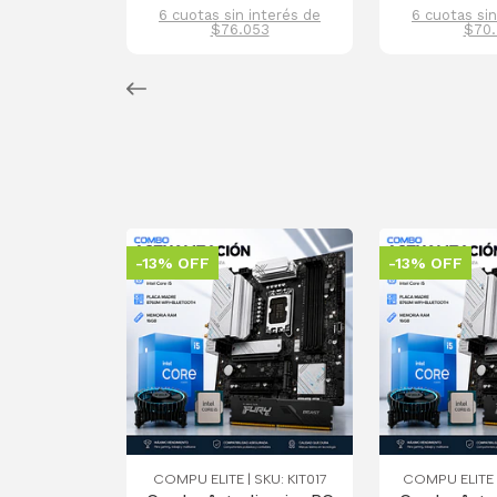
6 cuotas sin interés de
6 cuotas sin
$76.053
$70.
-13% OFF
-13% OFF
COMPU ELITE | SKU: KIT017
COMPU ELITE |