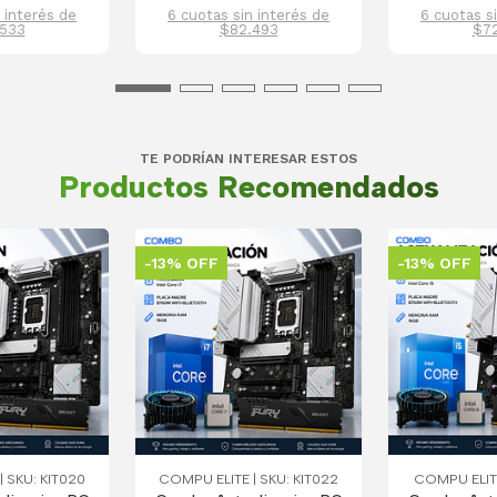
 interés de
6 cuotas sin interés de
6 cuotas s
533
$82.493
$7
TE PODRÍAN INTERESAR ESTOS
Productos Recomendados
-13% OFF
-13% OFF
 SKU: KIT020
COMPU ELITE | SKU: KIT022
COMPU ELITE