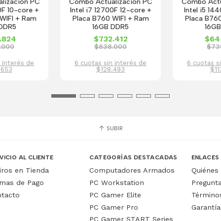
lizacion PC
Combo Actualizacion PC
Combo Actu
0F 10-core +
Intel i7 12700F 12-core +
Intel i5 14
WIFI + Ram
Placa B760 WIFI + Ram
Placa B76
 DDR5
16GB DDR5
16GB
.824
$732.412
$64
.000
$838.000
$73
 interés de
6 cuotas sin interés de
6 cuotas s
.653
$128.493
$11
SUBIR
VICIO AL CLIENTE
CATEGORÍAS DESTACADAS
ENLACES
iros en Tienda
Computadores Armados
Quiénes
mas de Pago
PC Workstation
Pregunt
tacto
PC Gamer Elite
Términos
PC Gamer Pro
Garantía
PC Gamer START Series