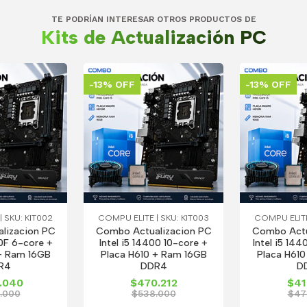
TE PODRÍAN INTERESAR OTROS PRODUCTOS DE
Kits de Actualización PC
-13% OFF
-13% OFF
 SKU: KIT002
COMPU ELITE | SKU: KIT003
COMPU ELITE
lizacion PC
Combo Actualizacion PC
Combo Actu
00F 6-core +
Intel i5 14400 10-core +
Intel i5 14
+ Ram 16GB
Placa H610 + Ram 16GB
Placa H61
R4
DDR4
D
.040
$470.212
$41
.000
$538.000
$47