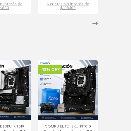
in interés de
6 cuotas sin interés de
2.833
$108.100
-13% OFF
 | SKU: KIT019
COMPU ELITE | SKU: KIT010