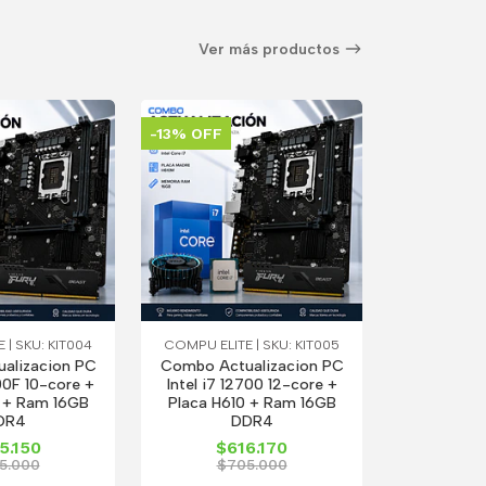
Ver más productos
-13% OFF
 | SKU: KIT004
COMPU ELITE | SKU: KIT005
alizacion PC
Combo Actualizacion PC
400F 10-core +
Intel i7 12700 12-core +
0 + Ram 16GB
Placa H610 + Ram 16GB
DR4
DDR4
5.150
$616.170
5.000
$705.000