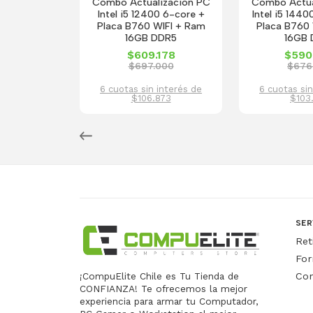
Combo Actualizacion PC
Combo Actua
Intel i5 12400 6-core +
Intel i5 1440
Placa B760 WIFI + Ram
Placa B760 
16GB DDR5
16GB
$609.178
$590
$697.000
$676
6 cuotas sin interés de
6 cuotas sin
$106.873
$103
SER
Ret
For
Con
¡CompuElite Chile es Tu Tienda de
CONFIANZA! Te ofrecemos la mejor
experiencia para armar tu Computador,