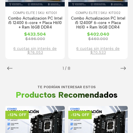
COMPU ELITE | SKU: KIT001
COMPU ELITE | SKU: KIT002
Combo Actualizacion PC Intel
Combo Actualizacion PC Intel
i5 12400 6-core + Placa H610
i5 12400F 6-core + Placa
+ Ram 16GB DDR4
H610 + Ram 16GB DDR4
$433.504
$402.040
$496.000
$460.000
6 cuotas sin interés de
6 cuotas sin interés de
$76.053
$70.533
1
/
8
TE PODRÍAN INTERESAR ESTOS
Productos Recomendados
-13% OFF
-13% OFF