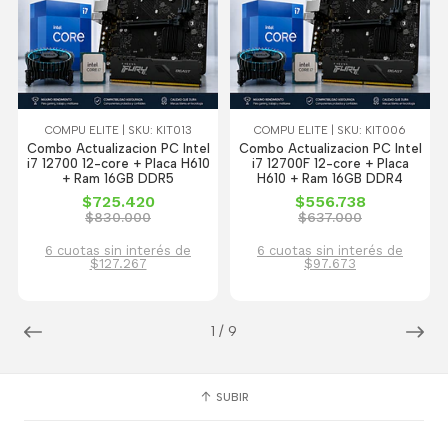
COMPU ELITE | SKU: KIT013
COMPU ELITE | SKU: KIT006
Combo Actualizacion PC Intel
Combo Actualizacion PC Intel
i7 12700 12-core + Placa H610
i7 12700F 12-core + Placa
+ Ram 16GB DDR5
H610 + Ram 16GB DDR4
$725.420
$556.738
$830.000
$637.000
6 cuotas sin interés de
6 cuotas sin interés de
$127.267
$97.673
1
/
9
SUBIR