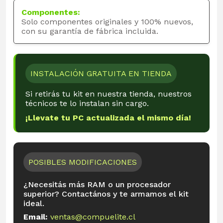
Componentes:
Solo componentes originales y 100% nuevos,
con su garantía de fábrica incluida.
INSTALACIÓN GRATUITA EN TIENDA
Si retirás tu kit en nuestra tienda, nuestros
técnicos te lo instalan sin cargo.
¡Llevate tu PC actualizada el mismo día!
POSIBLES MODIFICACIONES
¿Necesitás más RAM o un procesador
superior? Contactános y te armamos el kit
ideal.
Email:
ventas@compuelite.cl