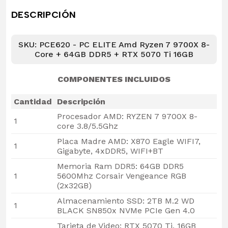
DESCRIPCIÓN
SKU: PCE620 - PC ELITE Amd Ryzen 7 9700X 8-
Core + 64GB DDR5 + RTX 5070 Ti 16GB
COMPONENTES INCLUIDOS
Cantidad
Descripción
Procesador AMD: RYZEN 7 9700X 8-
1
core 3.8/5.5Ghz
Placa Madre AMD: X870 Eagle WIFI7,
1
Gigabyte, 4xDDR5, WIFI+BT
Memoria Ram DDR5: 64GB DDR5
1
5600Mhz Corsair Vengeance RGB
(2x32GB)
Almacenamiento SSD: 2TB M.2 WD
1
BLACK SN850x NVMe PCIe Gen 4.0
Tarjeta de Video: RTX 5070 Ti, 16GB