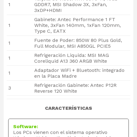
1
GDDR7, MSI Shadow 3X, 3xFan,
3xDP+HDMI
Gabinete: Antec Performance 1 FT
1
White, 3xFan 140mm, 1xFan 120mm,
Type C, EATX
Fuente de Poder: 850W 80 Plus Gold,
1
Full Modular, MSI A850GL PCIE5
Refrigeración Liquida: MSI MAG
1
Coreliquid A13 360 ARGB White
Adaptador WiFi + Bluetooth: integrado
1
en la Placa Madre
Refrigeración Gabinete: Antec P12R
3
Reverse 120 White
CARACTERÍSTICAS
Software:
Los PCs vienen con el sistema operativo