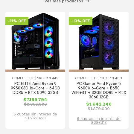
Ver más productos
-11% OFF
-13% OFF
COMPU ELITE | SKU: PCE449
COMPU ELITE | SKU: PCP408
PC ELITE Amd Ryzen 9
PC Gamer Amd Ryzen 5
9950X3D 16-Core + 64GB
9600X 6-Core + B650
DDR5 + RTX 5090 32GB
WIFI+BT + 32GB DDR5 + RTX
3060 12GB
$7.195.794
$1.642.246
$8.058.000
$1.879.000
6 cuotas sin interés de
$1.262.420
6 cuotas sin interés de
$288.113