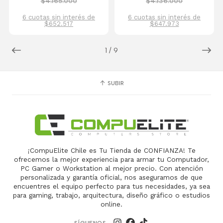
$4.165.000
$4.136.000
6 cuotas sin interés de
6 cuotas sin interés de
$652.517
$647.973
1
/
9
SUBIR
¡CompuElite Chile es Tu Tienda de CONFIANZA! Te
ofrecemos la mejor experiencia para armar tu Computador,
PC Gamer o Workstation al mejor precio. Con atención
personalizada y garantía oficial, nos aseguramos de que
encuentres el equipo perfecto para tus necesidades, ya sea
para gaming, trabajo, arquitectura, diseño gráfico o estudios
online.
SÍGUENOS