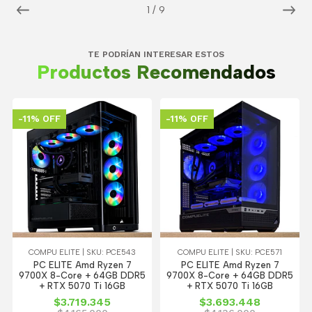
1
/
9
TE PODRÍAN INTERESAR ESTOS
Productos Recomendados
-11% OFF
-11% OFF
COMPU ELITE | SKU: PCE543
COMPU ELITE | SKU: PCE571
PC ELITE Amd Ryzen 7
PC ELITE Amd Ryzen 7
9700X 8-Core + 64GB DDR5
9700X 8-Core + 64GB DDR5
+ RTX 5070 Ti 16GB
+ RTX 5070 Ti 16GB
$3.719.345
$3.693.448