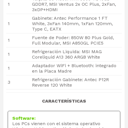
1
GDDR7, MSI Ventus 2x OC Plus, 2xFan,
3xDP+HDMI
Gabinete: Antec Performance 1 FT
1
White, 3xFan 140mm, 1xFan 120mm,
Type C, EATX
Fuente de Poder: 850W 80 Plus Gold,
1
Full Modular, MSI A850GL PCIE5
Refrigeración Liquida: MSI MAG
1
Coreliquid A13 360 ARGB White
Adaptador WiFi + Bluetooth: integrado
1
en la Placa Madre
Refrigeración Gabinete: Antec P12R
3
Reverse 120 White
CARACTERÍSTICAS
Software:
Los PCs vienen con el sistema operativo