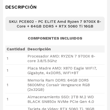
DESCRIPCIÓN
SKU: PCE602 - PC ELITE Amd Ryzen 7 9700X 8-
Core + 64GB DDR5 + RTX 5060 Ti 16GB
COMPONENTES INCLUIDOS
Cantidad
Descripción
Procesador AMD: RYZEN 7 9700X 8-
1
core 3.8/5.5Ghz
Placa Madre AMD: X870 Eagle WIFI7,
1
Gigabyte, 4xDDR5, WIFI+BT
Memoria Ram DDR5: 64GB DDR5
1
5600Mhz Corsair Vengeance RGB
(2x32GB)
Almacenamiento SSD: 2TB M.2 WD
1
BLACK SN850x NVMe PCIe Gen 4.0
Tarjeta de Video: RTX 5060 Ti, 16GB