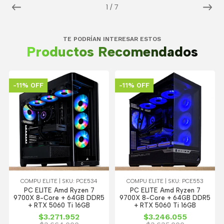
1
/
7
TE PODRÍAN INTERESAR ESTOS
Productos Recomendados
-11% OFF
-11% OFF
COMPU ELITE | SKU: PCE534
COMPU ELITE | SKU: PCE553
PC ELITE Amd Ryzen 7
PC ELITE Amd Ryzen 7
9700X 8-Core + 64GB DDR5
9700X 8-Core + 64GB DDR5
+ RTX 5060 Ti 16GB
+ RTX 5060 Ti 16GB
$3.271.952
$3.246.055