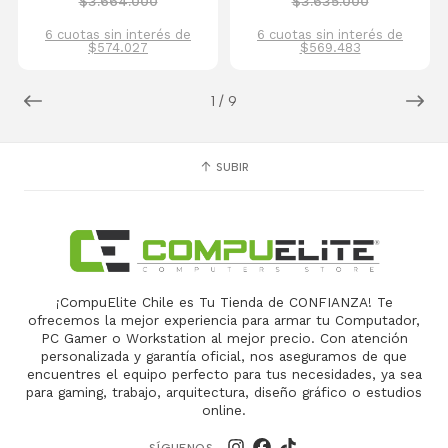
$3.664.000
$3.635.000
6 cuotas sin interés de
6 cuotas sin interés de
$574.027
$569.483
1
/
9
SUBIR
¡CompuElite Chile es Tu Tienda de CONFIANZA! Te
ofrecemos la mejor experiencia para armar tu Computador,
PC Gamer o Workstation al mejor precio. Con atención
personalizada y garantía oficial, nos aseguramos de que
encuentres el equipo perfecto para tus necesidades, ya sea
para gaming, trabajo, arquitectura, diseño gráfico o estudios
online.
SÍGUENOS