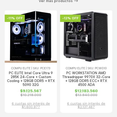
Ver más productos
-11% OFF
-13% OFF
COMPU ELITE | SKU: PCE173
COMPU ELITE | SKU: PCW010
PC ELITE Intel Core Ultra 9
PC WORKSTATION AMD
285K 24-Core + Custom
Threadripper 9970X 32-Core
Cooling + 128GB DDR5 + RTX
+ 128GB DDR5 ECC+ RTX
5090 32G
4500 ADA
$9.125.567
$12.183.560
$10.219.000
$13.940.000
6 cuotas sin interés de
6 cuotas sin interés de
$1.600.977
$2.137.467