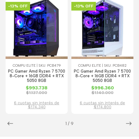
-13% OFF
-13% OFF
COMPU ELITE | SKU: PCB479
COMPU ELITE | SKU: PCB482
PC Gamer Amd Ryzen 7 5700
PC Gamer Amd Ryzen 7 5700
8-Core + 16GB DDR4 + RTX
8-Core + 16GB DDR4 + RTX
5050 8GB
5050 8GB
$993.738
$996.360
$1.137.000
$1.140.000
6 cuotas sin interés de
6 cuotas sin interés de
$174.340
$174.800
1
/
9