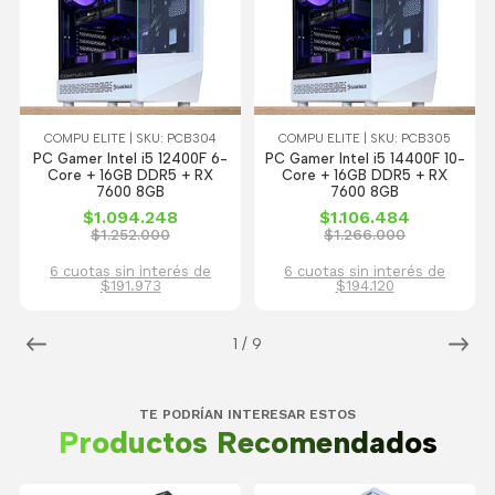
COMPU ELITE | SKU: PCB304
COMPU ELITE | SKU: PCB305
PC Gamer Intel i5 12400F 6-
PC Gamer Intel i5 14400F 10-
Core + 16GB DDR5 + RX
Core + 16GB DDR5 + RX
7600 8GB
7600 8GB
$1.094.248
$1.106.484
$1.252.000
$1.266.000
6 cuotas sin interés de
6 cuotas sin interés de
$191.973
$194.120
1
/
9
TE PODRÍAN INTERESAR ESTOS
Productos Recomendados