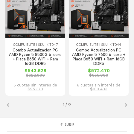
COMPU ELITE | SKU: KIT047
COMPU ELITE | SKU: KIT044
Combo Actualizacion PC
Combo Actualizacion PC
AMD Ryzen 5 8500G 6-core
AMD Ryzen 5 7600 6-core +
+ Placa B650 WIFI + Ram
Placa B650 WIFI + Ram 16GB
16GB DDR5
DDR5
$543.628
$572.470
$622.000
$655.000
6 cuotas sin interés de
6 cuotas sin interés de
$95.373
$100.433
1
/
9
SUBIR