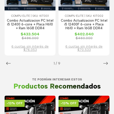
COMPU ELITE | SKU: KIT001
COMPU ELITE | SKU: KIT002
Combo Actualizacion PC Intel
Combo Actualizacion PC Intel
i5 12400 6-core + Placa H610
i5 12400F 6-core + Placa
+ Ram 16GB DDR4
H610 + Ram 16GB DDR4
$433.504
$402.040
$496.000
$460.000
6 cuotas sin interés de
6 cuotas sin interés de
$76.053
$70.533
1
/
9
TE PODRÍAN INTERESAR ESTOS
Productos Recomendados
-13% OFF
-13% OFF