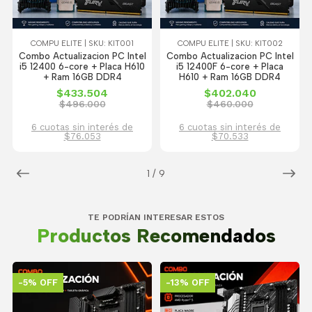
COMPU ELITE | SKU: KIT001
COMPU ELITE | SKU: KIT002
Combo Actualizacion PC Intel
Combo Actualizacion PC Intel
i5 12400 6-core + Placa H610
i5 12400F 6-core + Placa
+ Ram 16GB DDR4
H610 + Ram 16GB DDR4
$433.504
$402.040
$496.000
$460.000
6 cuotas sin interés de
6 cuotas sin interés de
$76.053
$70.533
1
/
9
TE PODRÍAN INTERESAR ESTOS
Productos Recomendados
-5% OFF
-13% OFF