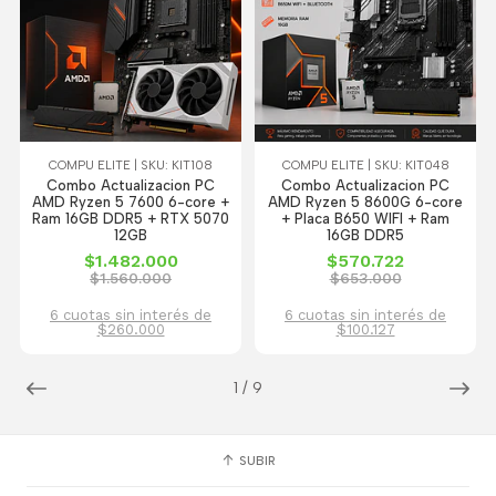
COMPU ELITE | SKU: KIT108
COMPU ELITE | SKU: KIT048
Combo Actualizacion PC
Combo Actualizacion PC
AMD Ryzen 5 7600 6-core +
AMD Ryzen 5 8600G 6-core
Ram 16GB DDR5 + RTX 5070
+ Placa B650 WIFI + Ram
12GB
16GB DDR5
$1.482.000
$570.722
$1.560.000
$653.000
6 cuotas sin interés de
6 cuotas sin interés de
$260.000
$100.127
1
/
9
SUBIR