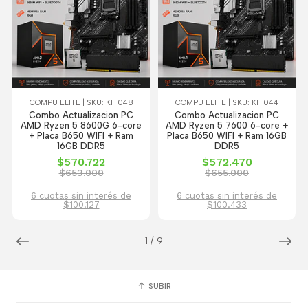
COMPU ELITE | SKU: KIT048
COMPU ELITE | SKU: KIT044
Combo Actualizacion PC
Combo Actualizacion PC
AMD Ryzen 5 8600G 6-core
AMD Ryzen 5 7600 6-core +
+ Placa B650 WIFI + Ram
Placa B650 WIFI + Ram 16GB
16GB DDR5
DDR5
$570.722
$572.470
$653.000
$655.000
6 cuotas sin interés de
6 cuotas sin interés de
$100.127
$100.433
1
/
9
SUBIR