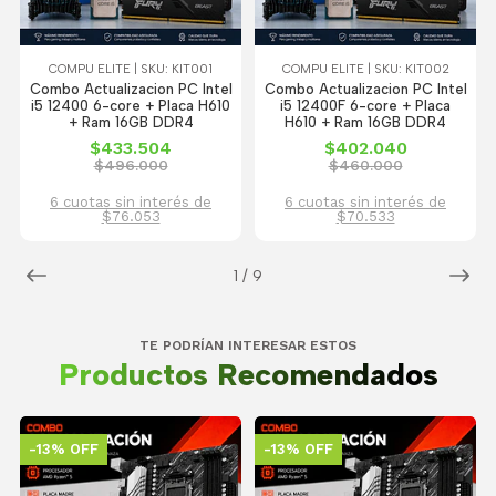
COMPU ELITE | SKU: KIT001
COMPU ELITE | SKU: KIT002
Combo Actualizacion PC Intel
Combo Actualizacion PC Intel
i5 12400 6-core + Placa H610
i5 12400F 6-core + Placa
+ Ram 16GB DDR4
H610 + Ram 16GB DDR4
$433.504
$402.040
$496.000
$460.000
6 cuotas sin interés de
6 cuotas sin interés de
$76.053
$70.533
1
/
9
TE PODRÍAN INTERESAR ESTOS
Productos Recomendados
-13% OFF
-13% OFF