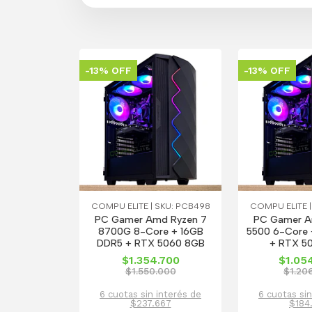
-13% OFF
-13% OFF
COMPU ELITE | SKU: PCB498
COMPU ELITE |
PC Gamer Amd Ryzen 7
PC Gamer A
8700G 8-Core + 16GB
5500 6-Core 
DDR5 + RTX 5060 8GB
+ RTX 5
$1.354.700
$1.05
$1.550.000
$1.20
6 cuotas sin interés de
6 cuotas sin
$237.667
$184