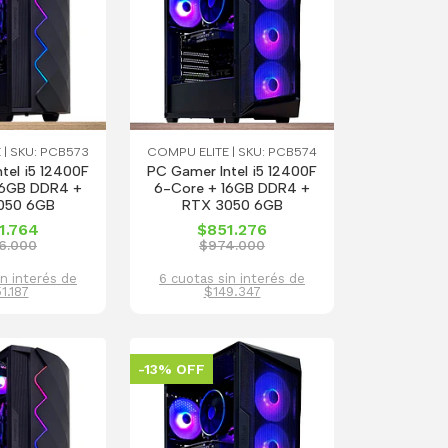
 | SKU: PCB573
COMPU ELITE | SKU: PCB574
tel i5 12400F
PC Gamer Intel i5 12400F
16GB DDR4 +
6-Core + 16GB DDR4 +
050 6GB
RTX 3050 6GB
1.764
$851.276
6.000
$974.000
in interés de
6 cuotas sin interés de
1.187
$149.347
-13% OFF