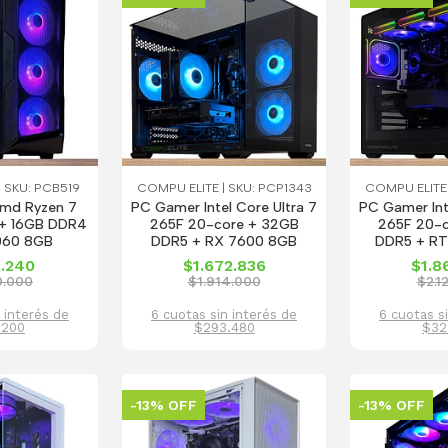
 SKU: PCB519
COMPU ELITE | SKU: PCP1343
COMPU ELITE 
md Ryzen 7
PC Gamer Intel Core Ultra 7
PC Gamer Int
+ 16GB DDR4
265F 20-core + 32GB
265F 20-
060 8GB
DDR5 + RX 7600 8GB
DDR5 + RT
1.240
$1.672.836
$1.8
0.000
$1.914.000
$2.1
 interés de
6 cuotas sin interés de
6 cuotas s
.200
$293.480
$32
-13% OFF
-13% OFF