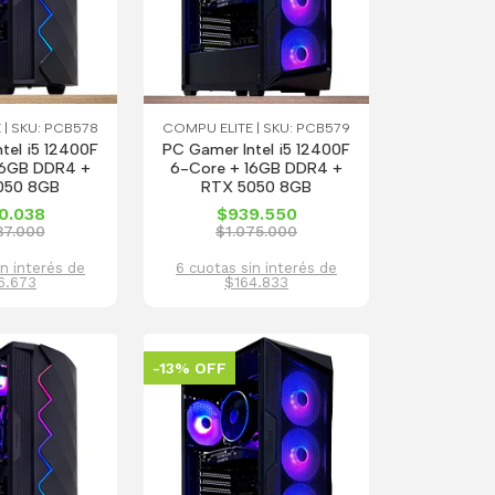
 | SKU: PCB578
COMPU ELITE | SKU: PCB579
tel i5 12400F
PC Gamer Intel i5 12400F
16GB DDR4 +
6-Core + 16GB DDR4 +
050 8GB
RTX 5050 8GB
0.038
$939.550
87.000
$1.075.000
in interés de
6 cuotas sin interés de
6.673
$164.833
-13% OFF