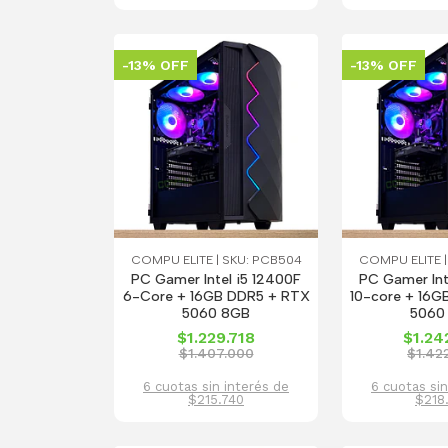
-13% OFF
-13% OFF
COMPU ELITE | SKU: PCB504
COMPU ELITE |
PC Gamer Intel i5 12400F
PC Gamer Int
6-Core + 16GB DDR5 + RTX
10-core + 16G
5060 8GB
5060
$1.229.718
$1.24
$1.407.000
$1.42
6 cuotas sin interés de
6 cuotas sin
$215.740
$218