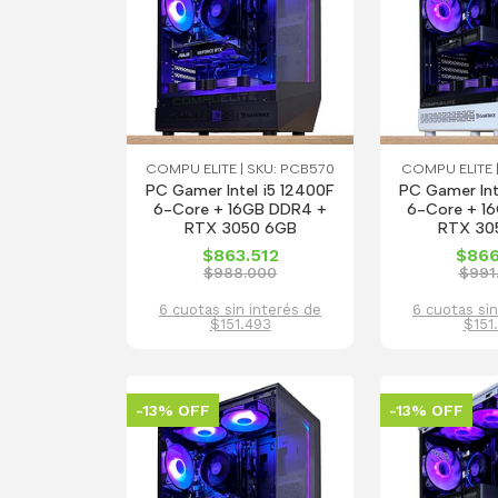
COMPU ELITE | SKU: PCB570
COMPU ELITE |
PC Gamer Intel i5 12400F
PC Gamer Int
6-Core + 16GB DDR4 +
6-Core + 1
RTX 3050 6GB
RTX 30
$863.512
$866
$988.000
$991
6 cuotas sin interés de
6 cuotas sin
$151.493
$151
-13% OFF
-13% OFF