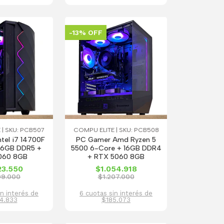
-13% OFF
 | SKU: PCB507
COMPU ELITE | SKU: PCB508
tel i7 14700F
PC Gamer Amd Ryzen 5
 16GB DDR5 +
5500 6-Core + 16GB DDR4
060 8GB
+ RTX 5060 8GB
23.550
$1.054.918
09.000
$1.207.000
in interés de
6 cuotas sin interés de
4.833
$185.073