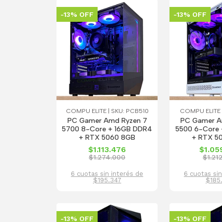
-13% OFF
-13% OFF
COMPU ELITE | SKU: PCB510
COMPU ELITE |
PC Gamer Amd Ryzen 7
PC Gamer A
5700 8-Core + 16GB DDR4
5500 6-Core 
+ RTX 5060 8GB
+ RTX 5
$1.113.476
$1.05
$1.274.000
$1.21
6 cuotas sin interés de
6 cuotas sin
$195.347
$185
-13% OFF
-13% OFF