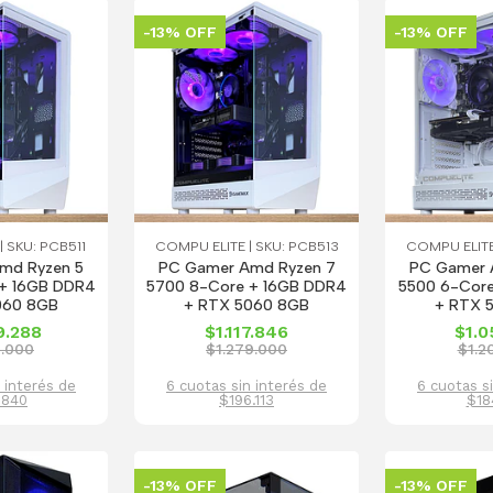
-13% OFF
-13% OFF
 SKU: PCB511
COMPU ELITE | SKU: PCB513
COMPU ELITE
md Ryzen 5
PC Gamer Amd Ryzen 7
PC Gamer 
+ 16GB DDR4
5700 8-Core + 16GB DDR4
5500 6-Cor
060 8GB
+ RTX 5060 8GB
+ RTX 
9.288
$1.117.846
$1.0
2.000
$1.279.000
$1.2
 interés de
6 cuotas sin interés de
6 cuotas s
.840
$196.113
$18
-13% OFF
-13% OFF