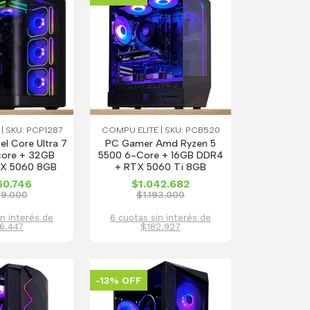
| SKU: PCP1287
COMPU ELITE | SKU: PCB520
el Core Ultra 7
PC Gamer Amd Ryzen 5
core + 32GB
5500 6-Core + 16GB DDR4
X 5060 8GB
+ RTX 5060 Ti 8GB
60.746
$1.042.682
29.000
$1.193.000
in interés de
6 cuotas sin interés de
6.447
$182.927
-13% OFF