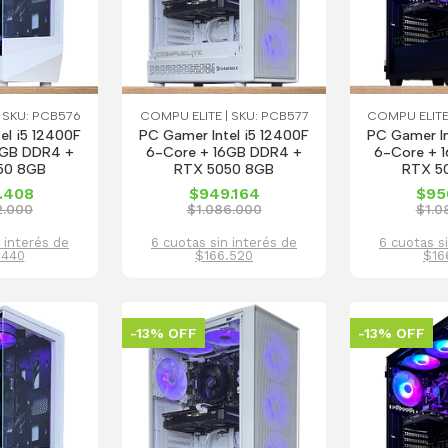
 SKU: PCB576
COMPU ELITE | SKU: PCB577
COMPU ELITE
el i5 12400F
PC Gamer Intel i5 12400F
PC Gamer In
6GB DDR4 +
6-Core + 16GB DDR4 +
6-Core + 
50 8GB
RTX 5050 8GB
RTX 5
.408
$949.164
$95
2.000
$1.086.000
$1.0
 interés de
6 cuotas sin interés de
6 cuotas s
.440
$166.520
$16
-13% OFF
-13% OFF