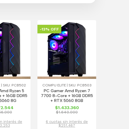
-13% OFF
 | SKU: PCB502
COMPU ELITE | SKU: PCB503
Amd Ryzen 5
PC Gamer Amd Ryzen 7
e + 16GB DDR5
7700 8-Core + 16GB DDR5
5060 8G
+ RTX 5060 8GB
72.544
$1.433.360
56.000
$1.640.000
in interés de
6 cuotas sin interés de
3.253
$251.467