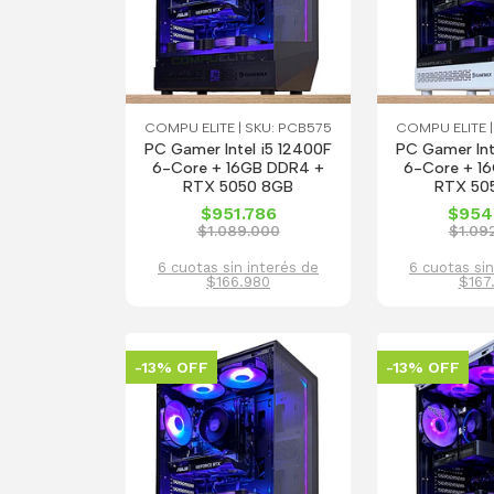
COMPU ELITE | SKU: PCB575
COMPU ELITE |
PC Gamer Intel i5 12400F
PC Gamer Int
6-Core + 16GB DDR4 +
6-Core + 1
RTX 5050 8GB
RTX 50
$951.786
$954
$1.089.000
$1.09
6 cuotas sin interés de
6 cuotas sin
$166.980
$167
-13% OFF
-13% OFF