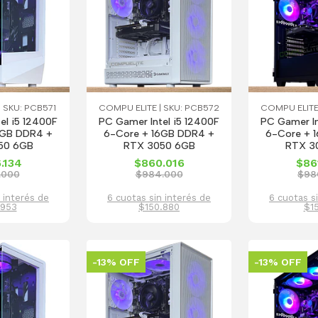
 SKU: PCB571
COMPU ELITE | SKU: PCB572
COMPU ELITE
el i5 12400F
PC Gamer Intel i5 12400F
PC Gamer In
6GB DDR4 +
6-Core + 16GB DDR4 +
6-Core + 
50 6GB
RTX 3050 6GB
RTX 3
.134
$860.016
$86
.000
$984.000
$98
 interés de
6 cuotas sin interés de
6 cuotas s
.953
$150.880
$15
-13% OFF
-13% OFF