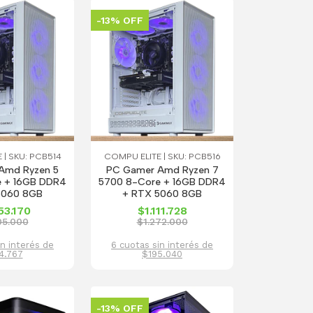
-13% OFF
 | SKU: PCB514
COMPU ELITE | SKU: PCB516
Amd Ryzen 5
PC Gamer Amd Ryzen 7
e + 16GB DDR4
5700 8-Core + 16GB DDR4
5060 8GB
+ RTX 5060 8GB
53.170
$1.111.728
05.000
$1.272.000
in interés de
6 cuotas sin interés de
4.767
$195.040
-13% OFF