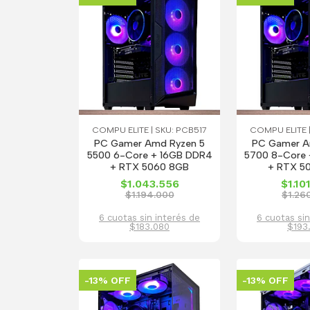
COMPU ELITE | SKU: PCB517
COMPU ELITE |
PC Gamer Amd Ryzen 5
PC Gamer A
5500 6-Core + 16GB DDR4
5700 8-Core 
+ RTX 5060 8GB
+ RTX 5
$1.043.556
$1.10
$1.194.000
$1.26
6 cuotas sin interés de
6 cuotas sin
$183.080
$193
-13% OFF
-13% OFF