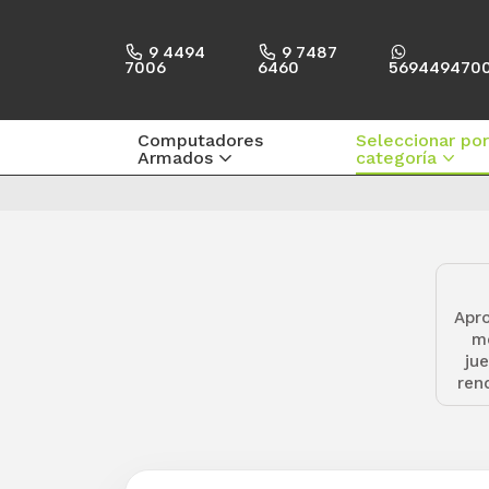
9 4494
9 7487
7006
6460
569449470
Computadores
Seleccionar por
Armados
categoría
Apro
mo
ju
ren