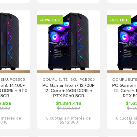
-13% OFF
-5% OFF
 SKU: PCB505
COMPU ELITE | SKU: PCB506
COMPU ELITE
el i5 14400F
PC Gamer Intel i7 12700F
PC Gamer In
B DDR5 + RTX
12-Core + 16GB DDR5 +
12-Core +
 8GB
RTX 5060 8GB
RTX 5
2.828
$1.384.416
$1.6
2.000
$1.584.000
$1.7
 interés de
6 cuotas sin interés de
6 cuotas s
.040
$242.880
$28