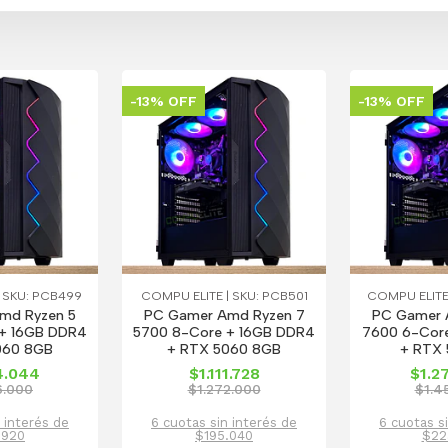
-13% OFF
-13% OFF
 SKU: PCB499
COMPU ELITE | SKU: PCB501
COMPU ELITE
md Ryzen 5
PC Gamer Amd Ryzen 7
PC Gamer 
+ 16GB DDR4
5700 8-Core + 16GB DDR4
7600 6-Cor
060 8GB
+ RTX 5060 8GB
+ RTX 
4.044
$1.111.728
$1.2
6.000
$1.272.000
$1.4
 interés de
6 cuotas sin interés de
6 cuotas s
.920
$195.040
$22