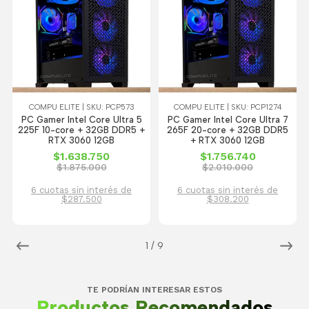
COMPU ELITE | SKU: PCP573
COMPU ELITE | SKU: PCP1274
PC Gamer Intel Core Ultra 5
PC Gamer Intel Core Ultra 7
225F 10-core + 32GB DDR5 +
265F 20-core + 32GB DDR5
RTX 3060 12GB
+ RTX 3060 12GB
$1.638.750
$1.756.740
$1.875.000
$2.010.000
6 cuotas sin interés de
6 cuotas sin interés de
$287.500
$308.200
1
/
9
TE PODRÍAN INTERESAR ESTOS
Productos Recomendados