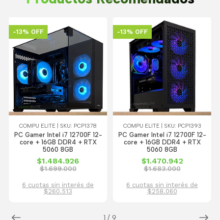
-13% OFF
-13% OFF
COMPU ELITE | SKU: PCP1378
COMPU ELITE | SKU: PCP1393
PC Gamer Intel i7 12700F 12-
PC Gamer Intel i7 12700F 12-
core + 16GB DDR4 + RTX
core + 16GB DDR4 + RTX
5060 8GB
5060 8GB
$1.484.926
$1.470.942
$1.699.000
$1.683.000
6 cuotas sin interés de
6 cuotas sin interés de
$260.513
$258.060
1
/
9