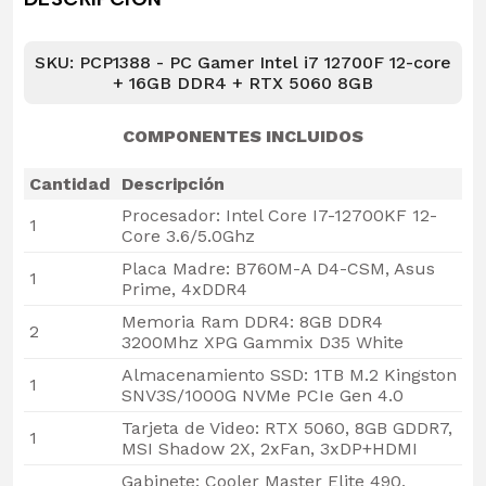
SKU: PCP1388 - PC Gamer Intel i7 12700F 12-core
+ 16GB DDR4 + RTX 5060 8GB
COMPONENTES INCLUIDOS
Cantidad
Descripción
Procesador: Intel Core I7-12700KF 12-
1
Core 3.6/5.0Ghz
Placa Madre: B760M-A D4-CSM, Asus
1
Prime, 4xDDR4
Memoria Ram DDR4: 8GB DDR4
2
3200Mhz XPG Gammix D35 White
Almacenamiento SSD: 1TB M.2 Kingston
1
SNV3S/1000G NVMe PCIe Gen 4.0
Tarjeta de Video: RTX 5060, 8GB GDDR7,
1
MSI Shadow 2X, 2xFan, 3xDP+HDMI
Gabinete: Cooler Master Elite 490,