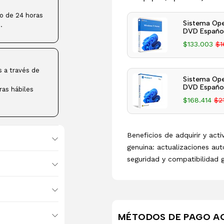
ro de 24 horas
Sistema Ope
.
DVD Español
$133.003
$1
s a través de
Sistema Ope
DVD Español
ras hábiles
$168.414
$2
Beneficios de adquirir y act
genuina: actualizaciones aut
seguridad y compatibilidad 
MÉTODOS DE PAGO A