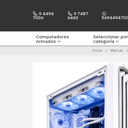
9 4494
9 7487
7006
6460
569449470
Computadores
Seleccionar por
Armados
categoría
Inicio
Marcas