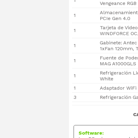
1
Vengeance RGB 
Almacenamient
1
PCIe Gen 4.0
Tarjeta de Vide
1
WINDFORCE OC,
Gabinete: Ante
1
1xFan 120mm, T
Fuente de Poder
1
MAG A1000GLS 
Refrigeración L
1
White
1
Adaptador WiFi 
3
Refrigeración G
C
Software: