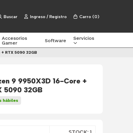
Buscar
Ingreso / Registro
Carro
(
0
)
Accesorios
Servicios
Software
Gamer
 + RTX 5090 32GB
zen 9 9950X3D 16-Core +
X 5090 32GB
s hábiles
STOCK: 1