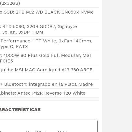
(2x32GB)
o SSD: 2TB M.2 WD BLACK SN850x NVMe
o: RTX 5090, 32GB GDDR7, Gigabyte
 3xFan, 3xDP+HDMI
c Performance 1 FT White, 3xFan 140mm,
ype C, EATX
: 1000W 80 Plus Gold Full Modular, MSI
PCIE5
iquida: MSI MAG Coreliquid A13 360 ARGB
+ Bluetooth: integrado en la Placa Madre
abinete: Antec P12R Reverse 120 White
ARACTERÍSTICAS