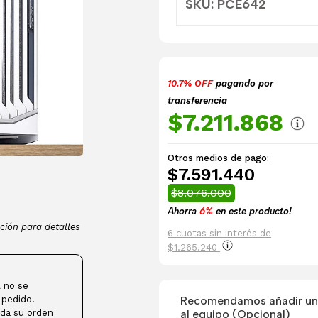
SKU: PCE642
10.7% OFF
pagando por
transferencia
$7.211.868
Otros medios de pago:
$7.591.440
$8.076.000
Ahorra
6%
en este producto!
ción para detalles
6 cuotas sin interés de
$1.265.240
 no se
Recomendamos añadir una
 pedido.
al equipo (Opcional)
da su orden