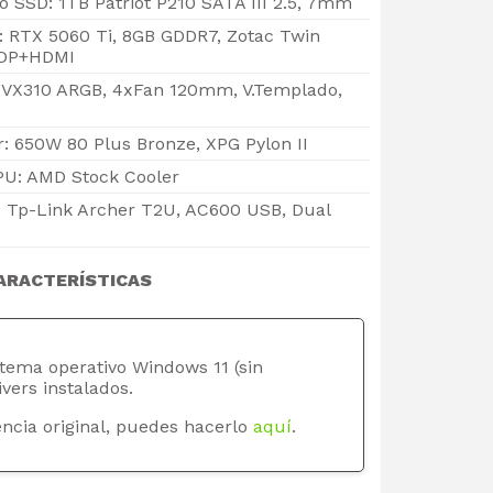
SSD: 1TB Patriot P210 SATA III 2.5, 7mm
o: RTX 5060 Ti, 8GB GDDR7, Zotac Twin
xDP+HDMI
c VX310 ARGB, 4xFan 120mm, V.Templado,
: 650W 80 Plus Bronze, XPG Pylon II
PU: AMD Stock Cooler
: Tp-Link Archer T2U, AC600 USB, Dual
ARACTERÍSTICAS
stema operativo Windows 11 (sin
ivers instalados.
ncia original, puedes hacerlo
aquí
.