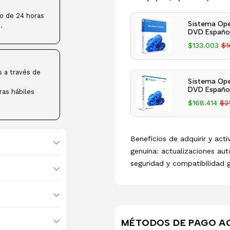
ro de 24 horas
Sistema Ope
.
DVD Español
$133.003
$1
s a través de
Sistema Ope
DVD Español
ras hábiles
$168.414
$2
Beneficios de adquirir y act
genuina: actualizaciones aut
seguridad y compatibilidad 
MÉTODOS DE PAGO A