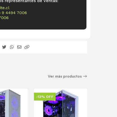
os representantes de ventas:
te.cl
o
9 4494 7006
7006
Ver más productos
-13% OFF