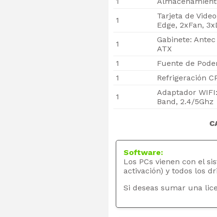
1
Almacenamiento 
Tarjeta de Vide
1
Edge, 2xFan, 3
Gabinete: Ante
1
ATX
1
Fuente de Poder
1
Refrigeración C
Adaptador WIFI
1
Band, 2.4/5Ghz
C
Software:
Los PCs vienen con el si
activación) y todos los dr
Si deseas sumar una lice