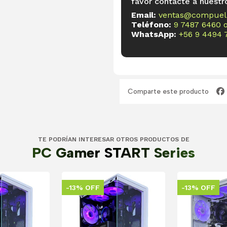
favor contacte a nuestr
Email:
ventas@compueli
Teléfono:
9 7487 6460
WhatsApp:
+56 9 4494 
Comparte este producto
TE PODRÍAN INTERESAR OTROS PRODUCTOS DE
PC Gamer START Series
-13% OFF
-13% OFF