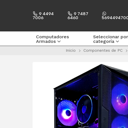
9 4494
9 7487
7006
6460
569449470
Computadores
Seleccionar por
Armados
categoría
Inicio
Componentes de PC