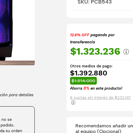
SKU: PCB543
12.6% OFF
pagando por
transferencia
$1.323.236
Otros medios de pago:
$1.392.880
$1.514.000
Ahorra
8%
en este producto!
ción para detalles
6 cuotas sin interés de $232.147
 no se
Recomendamos añadir una
 pedido.
al equipo (Opcional)
da su orden