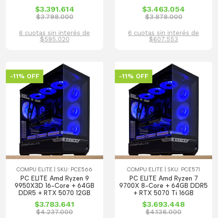
$3.391.614
$3.463.054
$3.798.000
$3.878.000
6 cuotas sin interés de
6 cuotas sin interés de
$595.020
$607.553
-11% OFF
-11% OFF
COMPU ELITE | SKU: PCE566
COMPU ELITE | SKU: PCE571
PC ELITE Amd Ryzen 9
PC ELITE Amd Ryzen 7
9950X3D 16-Core + 64GB
9700X 8-Core + 64GB DDR5
DDR5 + RTX 5070 12GB
+ RTX 5070 Ti 16GB
$3.783.641
$3.693.448
$4.237.000
$4.136.000