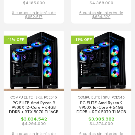
$4.165.000
$4.368.000
6 cuotas sin interés de
6 cuotas sin interés de
$652.517
$684.320
-11% OFF
-11% OFF
COMPU ELITE | SKU: PCE545
COMPU ELITE | SKU: PCE546
PC ELITE Amd Ryzen 9
PC ELITE Amd Ryzen 9
9900X 12-Core + 64GB
9950X 16-Core + 64GB
DDR5 + RTX 5070 Ti 16GB
DDR5 + RTX 5070 Ti 16GB
$3.834.542
$3.905.982
$4.294.000
$4.374.000
6 cuotas sin interés de
6 cuotas sin interés de