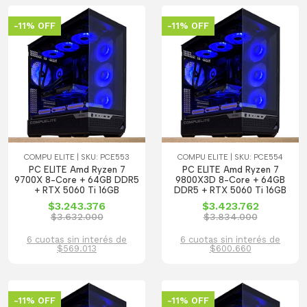
-11% OFF
-11% OFF
COMPU ELITE | SKU: PCE553
COMPU ELITE | SKU: PCE554
PC ELITE Amd Ryzen 7
PC ELITE Amd Ryzen 7
9700X 8-Core + 64GB DDR5
9800X3D 8-Core + 64GB
+ RTX 5060 Ti 16GB
DDR5 + RTX 5060 Ti 16GB
$3.243.376
$3.423.762
$3.632.000
$3.834.000
6 cuotas sin interés de
6 cuotas sin interés de
$569.013
$600.660
-11% OFF
-11% OFF