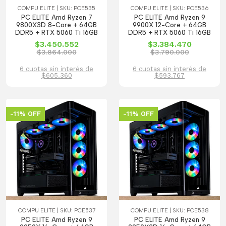
COMPU ELITE | SKU: PCE535
COMPU ELITE | SKU: PCE536
PC ELITE Amd Ryzen 7
PC ELITE Amd Ryzen 9
9800X3D 8-Core + 64GB
9900X 12-Core + 64GB
DDR5 + RTX 5060 Ti 16GB
DDR5 + RTX 5060 Ti 16GB
$3.450.552
$3.384.470
$3.864.000
$3.790.000
6 cuotas sin interés de
6 cuotas sin interés de
$605.360
$593.767
-11% OFF
-11% OFF
COMPU ELITE | SKU: PCE537
COMPU ELITE | SKU: PCE538
PC ELITE Amd Ryzen 9
PC ELITE Amd Ryzen 9