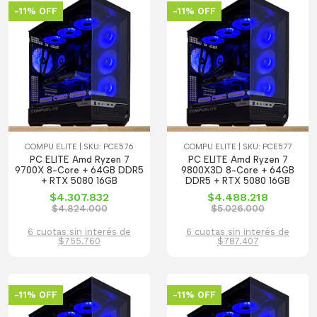
-11% OFF
-11% OFF
COMPU ELITE | SKU: PCE576
COMPU ELITE | SKU: PCE577
PC ELITE Amd Ryzen 7
PC ELITE Amd Ryzen 7
9700X 8-Core + 64GB DDR5
9800X3D 8-Core + 64GB
+ RTX 5080 16GB
DDR5 + RTX 5080 16GB
$4.307.832
$4.488.218
$4.824.000
$5.026.000
6 cuotas sin interés de
6 cuotas sin interés de
$755.760
$787.407
-11% OFF
-11% OFF