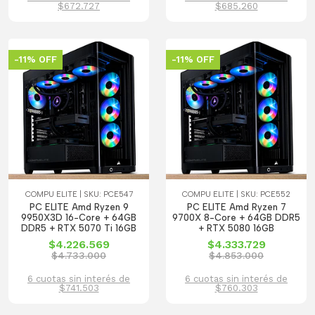
$672.727
$685.260
-11% OFF
-11% OFF
COMPU ELITE | SKU: PCE547
COMPU ELITE | SKU: PCE552
PC ELITE Amd Ryzen 9
PC ELITE Amd Ryzen 7
9950X3D 16-Core + 64GB
9700X 8-Core + 64GB DDR5
DDR5 + RTX 5070 Ti 16GB
+ RTX 5080 16GB
$4.226.569
$4.333.729
$4.733.000
$4.853.000
6 cuotas sin interés de
6 cuotas sin interés de
$741.503
$760.303