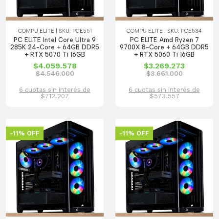
COMPU ELITE | SKU: PCE551
COMPU ELITE | SKU: PCE534
PC ELITE Intel Core Ultra 9
PC ELITE Amd Ryzen 7
285K 24-Core + 64GB DDR5
9700X 8-Core + 64GB DDR5
+ RTX 5070 Ti 16GB
+ RTX 5060 Ti 16GB
$4.059.578
$3.269.273
$4.546.000
$3.661.000
6 cuotas sin interés de
6 cuotas sin interés de
$712.207
$573.557
-11% OFF
-11% OFF