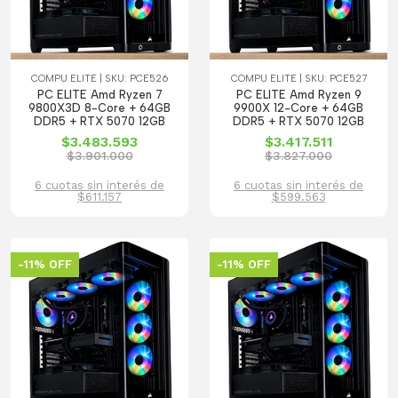
COMPU ELITE | SKU: PCE526
COMPU ELITE | SKU: PCE527
PC ELITE Amd Ryzen 7
PC ELITE Amd Ryzen 9
9800X3D 8-Core + 64GB
9900X 12-Core + 64GB
DDR5 + RTX 5070 12GB
DDR5 + RTX 5070 12GB
$3.483.593
$3.417.511
$3.901.000
$3.827.000
6 cuotas sin interés de
6 cuotas sin interés de
$611.157
$599.563
-11% OFF
-11% OFF