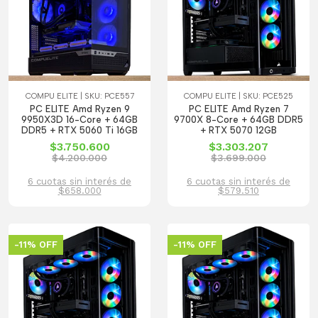
COMPU ELITE | SKU: PCE557
COMPU ELITE | SKU: PCE525
PC ELITE Amd Ryzen 9
PC ELITE Amd Ryzen 7
9950X3D 16-Core + 64GB
9700X 8-Core + 64GB DDR5
DDR5 + RTX 5060 Ti 16GB
+ RTX 5070 12GB
$3.750.600
$3.303.207
$4.200.000
$3.699.000
6 cuotas sin interés de
6 cuotas sin interés de
$658.000
$579.510
-11% OFF
-11% OFF