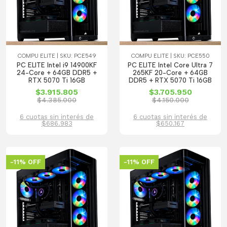
COMPU ELITE | SKU: PCE549
COMPU ELITE | SKU: PCE550
PC ELITE Intel i9 14900KF
PC ELITE Intel Core Ultra 7
24-Core + 64GB DDR5 +
265KF 20-Core + 64GB
RTX 5070 Ti 16GB
DDR5 + RTX 5070 Ti 16GB
$3.915.805
$3.705.950
$4.385.000
$4.150.000
6 cuotas sin interés de
6 cuotas sin interés de
$686.983
$650.167
-11% OFF
-11% OFF