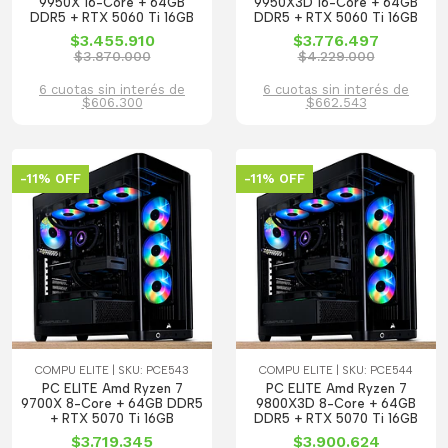
9950X 16-Core + 64GB
9950X3D 16-Core + 64GB
DDR5 + RTX 5060 Ti 16GB
DDR5 + RTX 5060 Ti 16GB
$3.455.910
$3.776.497
$3.870.000
$4.229.000
6 cuotas sin interés de
6 cuotas sin interés de
$606.300
$662.543
-11% OFF
-11% OFF
COMPU ELITE | SKU: PCE543
COMPU ELITE | SKU: PCE544
PC ELITE Amd Ryzen 7
PC ELITE Amd Ryzen 7
9700X 8-Core + 64GB DDR5
9800X3D 8-Core + 64GB
+ RTX 5070 Ti 16GB
DDR5 + RTX 5070 Ti 16GB
$3.719.345
$3.900.624