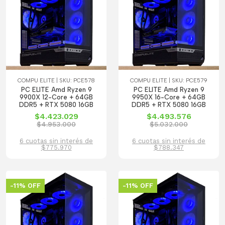
COMPU ELITE | SKU: PCE578
COMPU ELITE | SKU: PCE579
PC ELITE Amd Ryzen 9
PC ELITE Amd Ryzen 9
9900X 12-Core + 64GB
9950X 16-Core + 64GB
DDR5 + RTX 5080 16GB
DDR5 + RTX 5080 16GB
$4.423.029
$4.493.576
$4.953.000
$5.032.000
6 cuotas sin interés de
6 cuotas sin interés de
$775.970
$788.347
-11% OFF
-11% OFF