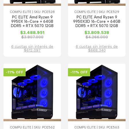
COMPU ELITE | SKU: PCE528
COMPU ELITE | SKU: PCE529
PC ELITE Amd Ryzen 9
PC ELITE Amd Ryzen 9
9950X 16-Core + 64GB
9950X3D 16-Core + 64GB
DDR5 + RTX 5070 12GB
DDR5 + RTX 5070 12GB
$3.488.951
$3.809.538
$3.907.000
$4.266.000
6 cuotas sin interés de
6 cuotas sin interés de
$612.097
$668.340
-11% OFF
-11% OFF
COMPU ELITE | SKU: PCE562
COMPU ELITE | SKU: PCE563