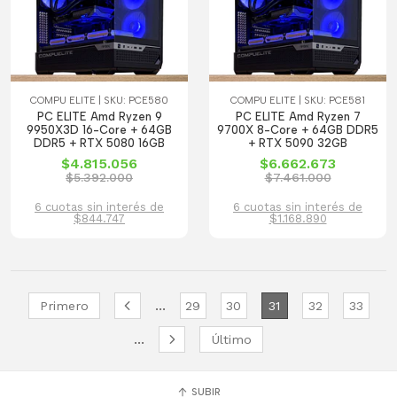
COMPU ELITE | SKU: PCE580
COMPU ELITE | SKU: PCE581
PC ELITE Amd Ryzen 9
PC ELITE Amd Ryzen 7
9950X3D 16-Core + 64GB
9700X 8-Core + 64GB DDR5
DDR5 + RTX 5080 16GB
+ RTX 5090 32GB
$4.815.056
$6.662.673
$5.392.000
$7.461.000
6 cuotas sin interés de
6 cuotas sin interés de
$844.747
$1.168.890
...
Primero
29
30
31
32
33
...
Último
SUBIR