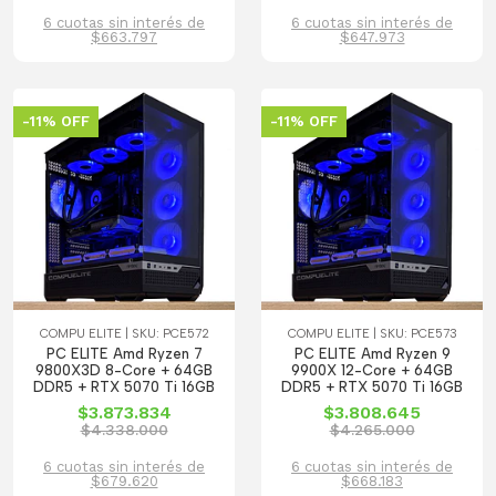
6 cuotas sin interés de
6 cuotas sin interés de
$663.797
$647.973
-11% OFF
-11% OFF
COMPU ELITE | SKU: PCE572
COMPU ELITE | SKU: PCE573
PC ELITE Amd Ryzen 7
PC ELITE Amd Ryzen 9
9800X3D 8-Core + 64GB
9900X 12-Core + 64GB
DDR5 + RTX 5070 Ti 16GB
DDR5 + RTX 5070 Ti 16GB
$3.873.834
$3.808.645
$4.338.000
$4.265.000
6 cuotas sin interés de
6 cuotas sin interés de
$679.620
$668.183