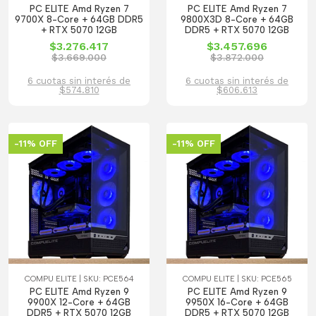
PC ELITE Amd Ryzen 7
PC ELITE Amd Ryzen 7
9700X 8-Core + 64GB DDR5
9800X3D 8-Core + 64GB
+ RTX 5070 12GB
DDR5 + RTX 5070 12GB
$3.276.417
$3.457.696
$3.669.000
$3.872.000
6 cuotas sin interés de
6 cuotas sin interés de
$574.810
$606.613
-11% OFF
-11% OFF
COMPU ELITE | SKU: PCE564
COMPU ELITE | SKU: PCE565
PC ELITE Amd Ryzen 9
PC ELITE Amd Ryzen 9
9900X 12-Core + 64GB
9950X 16-Core + 64GB
DDR5 + RTX 5070 12GB
DDR5 + RTX 5070 12GB