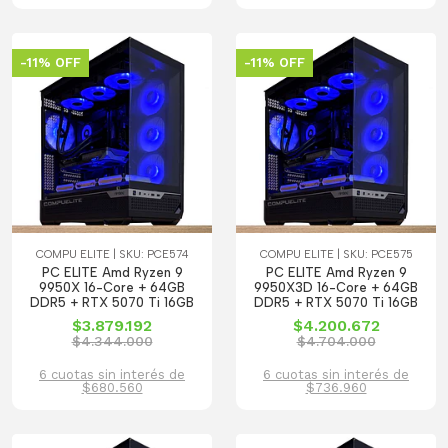
-11% OFF
-11% OFF
COMPU ELITE | SKU: PCE574
COMPU ELITE | SKU: PCE575
PC ELITE Amd Ryzen 9
PC ELITE Amd Ryzen 9
9950X 16-Core + 64GB
9950X3D 16-Core + 64GB
DDR5 + RTX 5070 Ti 16GB
DDR5 + RTX 5070 Ti 16GB
$3.879.192
$4.200.672
$4.344.000
$4.704.000
6 cuotas sin interés de
6 cuotas sin interés de
$680.560
$736.960