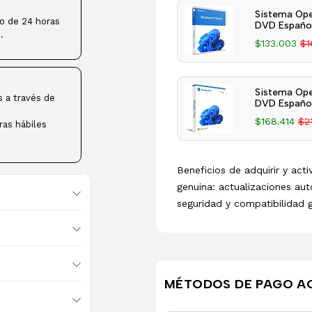
Sistema Ope
ro de 24 horas
DVD Español
.
$133.003
$1
Sistema Ope
s a través de
DVD Español
$168.414
$2
ras hábiles
Beneficios de adquirir y act
genuina: actualizaciones aut
seguridad y compatibilidad 
MÉTODOS DE PAGO A