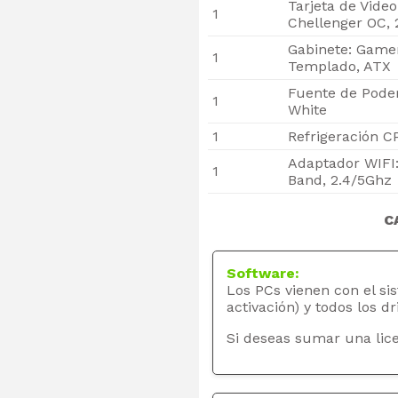
Tarjeta de Vide
1
Chellenger OC,
Gabinete: Game
1
Templado, ATX
Fuente de Pode
1
White
1
Refrigeración C
Adaptador WIFI
1
Band, 2.4/5Ghz
C
Software:
Los PCs vienen con el si
activación) y todos los dr
Si deseas sumar una lice