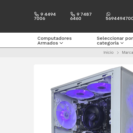
9 4494
9 7487
7006
6460
569449470
Computadores
Seleccionar por
Armados
categoría
Inicio
Marca