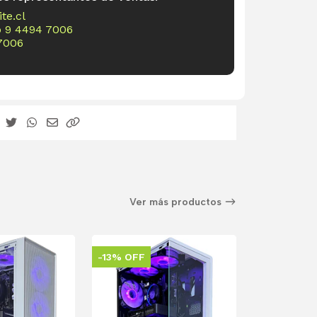
te.cl
o
9 4494 7006
7006
Ver más productos
-13% OFF