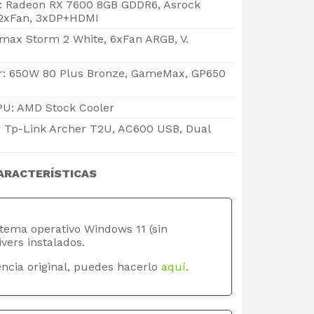
o: Radeon RX 7600 8GB GDDR6, Asrock
 2xFan, 3xDP+HDMI
max Storm 2 White, 6xFan ARGB, V.
r: 650W 80 Plus Bronze, GameMax, GP650
PU: AMD Stock Cooler
: Tp-Link Archer T2U, AC600 USB, Dual
ARACTERÍSTICAS
stema operativo Windows 11 (sin
ivers instalados.
ncia original, puedes hacerlo
aquí
.