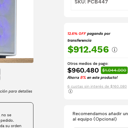
SKU: PCB447
12.6% OFF
pagando por
transferencia
$912.456
Otros medios de pago:
$960.480
$1.044.000
Ahorra
8%
en este producto!
6 cuotas sin interés de $160.080
ción para detalles
Recomendamos añadir una
 no se
al equipo (Opcional)
 pedido.
da su orden