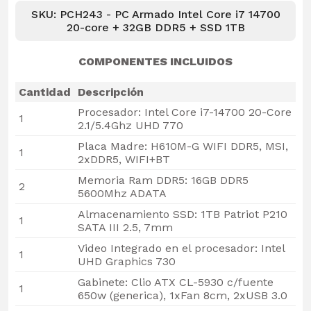
SKU: PCH243 - PC Armado Intel Core i7 14700
20-core + 32GB DDR5 + SSD 1TB
COMPONENTES INCLUIDOS
Cantidad
Descripción
Procesador: Intel Core i7-14700 20-Core
1
2.1/5.4Ghz UHD 770
Placa Madre: H610M-G WIFI DDR5, MSI,
1
2xDDR5, WIFI+BT
Memoria Ram DDR5: 16GB DDR5
2
5600Mhz ADATA
Almacenamiento SSD: 1TB Patriot P210
1
SATA III 2.5, 7mm
Video Integrado en el procesador: Intel
1
UHD Graphics 730
Gabinete: Clio ATX CL-5930 c/fuente
1
650w (generica), 1xFan 8cm, 2xUSB 3.0