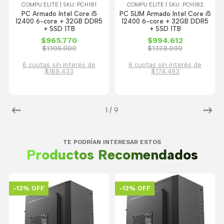
COMPU ELITE | SKU: PCH181
COMPU ELITE | SKU: PCH182
PC Armado Intel Core i5
PC SLIM Armado Intel Core i5
12400 6-core + 32GB DDR5
12400 6-core + 32GB DDR5
+ SSD 1TB
+ SSD 1TB
$965.770
$994.612
$1.105.000
$1.138.000
6 cuotas sin interés de
6 cuotas sin interés de
$169.433
$174.493
1
/
9
TE PODRÍAN INTERESAR ESTOS
Productos Recomendados
-13% OFF
-13% OFF