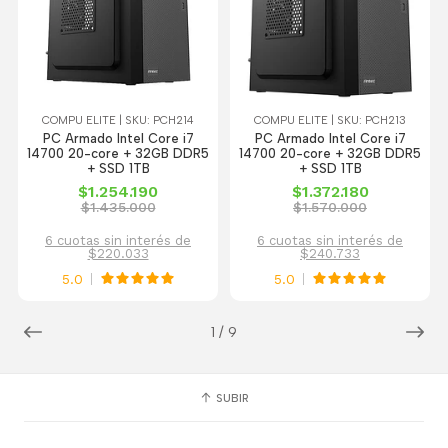
COMPU ELITE | SKU: PCH214
COMPU ELITE | SKU: PCH213
PC Armado Intel Core i7
PC Armado Intel Core i7
14700 20-core + 32GB DDR5
14700 20-core + 32GB DDR5
+ SSD 1TB
+ SSD 1TB
$1.254.190
$1.372.180
$1.435.000
$1.570.000
6 cuotas sin interés de
6 cuotas sin interés de
$220.033
$240.733
5.0
5.0
1
/
9
SUBIR