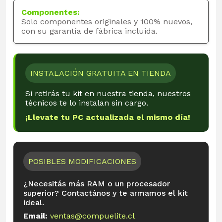
Componentes:
Solo componentes originales y 100% nuevos,
con su garantía de fábrica incluida.
INSTALACIÓN GRATUITA EN TIENDA
Si retirás tu kit en nuestra tienda, nuestros
técnicos te lo instalan sin cargo.
¡Llevate tu PC actualizada el mismo día!
POSIBLES MODIFICACIONES
¿Necesitás más RAM o un procesador
superior? Contactános y te armamos el kit
ideal.
Email:
ventas@compuelite.cl