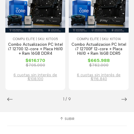
COMPU ELITE | SKU: KIT005
COMPU ELITE | SKU: KIT014
Combo Actualizacion PC Intel
Combo Actualizacion PC Intel
i7 12700 12-core + Placa H610
i7 12700F 12-core + Placa
+ Ram 16GB DDR4
H610 + Ram 16GB DDR5
$616.170
$665.988
$705.000
$762.000
6 cuotas sin interés de
6 cuotas sin interés de
$108.100
$116.840
1
/
9
SUBIR