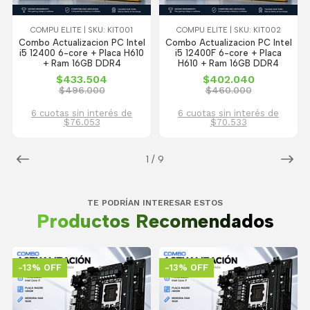
COMPU ELITE | SKU: KIT001
COMPU ELITE | SKU: KIT002
Combo Actualizacion PC Intel
Combo Actualizacion PC Intel
i5 12400 6-core + Placa H610
i5 12400F 6-core + Placa
+ Ram 16GB DDR4
H610 + Ram 16GB DDR4
$433.504
$402.040
$496.000
$460.000
6 cuotas sin interés de
6 cuotas sin interés de
$76.053
$70.533
1
/
9
TE PODRÍAN INTERESAR ESTOS
Productos Recomendados
-13% OFF
-13% OFF