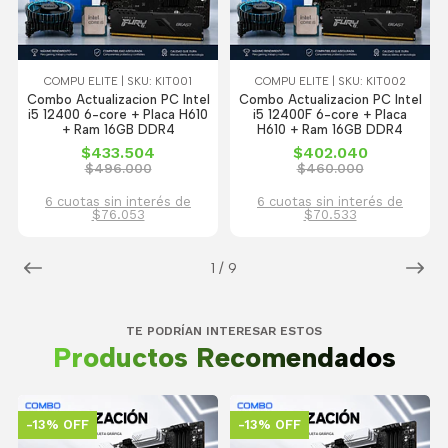
COMPU ELITE | SKU: KIT001
COMPU ELITE | SKU: KIT002
Combo Actualizacion PC Intel
Combo Actualizacion PC Intel
i5 12400 6-core + Placa H610
i5 12400F 6-core + Placa
+ Ram 16GB DDR4
H610 + Ram 16GB DDR4
$433.504
$402.040
$496.000
$460.000
6 cuotas sin interés de
6 cuotas sin interés de
$76.053
$70.533
1
/
9
TE PODRÍAN INTERESAR ESTOS
Productos Recomendados
-13% OFF
-13% OFF