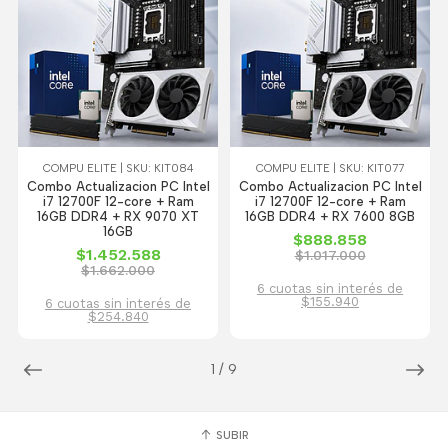
COMPU ELITE | SKU: KIT084
COMPU ELITE | SKU: KIT077
Combo Actualizacion PC Intel
Combo Actualizacion PC Intel
i7 12700F 12-core + Ram
i7 12700F 12-core + Ram
16GB DDR4 + RX 9070 XT
16GB DDR4 + RX 7600 8GB
16GB
$888.858
$1.452.588
$1.017.000
$1.662.000
6 cuotas sin interés de
$155.940
6 cuotas sin interés de
$254.840
1
/
9
SUBIR