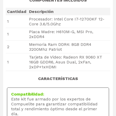
COMPONENTES INCLUIDOS
Cantidad
Descripción
Procesador: Intel Core I7-12700KF 12-
1
Core 3.6/5.0Ghz
Placa Madre: H610M-G, MSI Pro,
1
2xDDR4
Memoria Ram DDR4: 8GB DDR4
2
3200Mhz Patriot
Tarjeta de Video: Radeon RX 9060 XT
1
16GB GDDR6, Asus Dual, 2xFan,
2xDP+1xHDMI
CARACTERÍSTICAS
Compatibilidad:
Este kit fue armado por los expertos de
Compuelite para garantizar compatibilidad
total y rendimiento óptimo desde el primer
día.