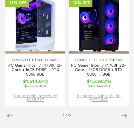
-13% OFF
-13% OFF
COMPU ELITE | SKU: PCB383
COMPU ELITE | SKU: PCB564
PC Gamer Intel i7 14700F 12-
PC Gamer Intel i7 14700F 20-
Core + 16GB DDR5 + RTX
Core + 16GB DDR5 + RTX
5060 8GB
5060 Ti 8GB
$1.514.642
$1.559.216
$1.733.000
$1.784.000
6 cuotas sin interés de
6 cuotas sin interés de
$265.727
$273.547
1
/
9