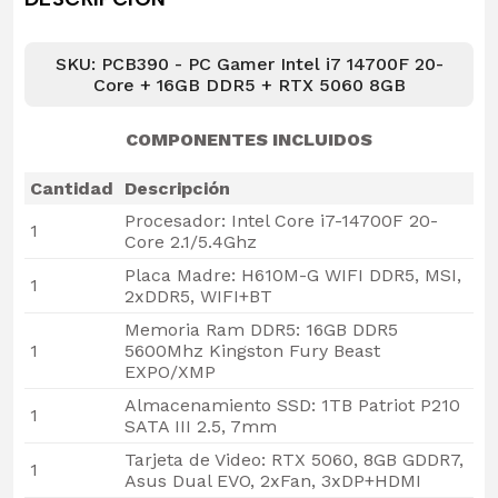
SKU: PCB390 - PC Gamer Intel i7 14700F 20-
Core + 16GB DDR5 + RTX 5060 8GB
COMPONENTES INCLUIDOS
Cantidad
Descripción
Procesador: Intel Core i7-14700F 20-
1
Core 2.1/5.4Ghz
Placa Madre: H610M-G WIFI DDR5, MSI,
1
2xDDR5, WIFI+BT
Memoria Ram DDR5: 16GB DDR5
1
5600Mhz Kingston Fury Beast
EXPO/XMP
Almacenamiento SSD: 1TB Patriot P210
1
SATA III 2.5, 7mm
Tarjeta de Video: RTX 5060, 8GB GDDR7,
1
Asus Dual EVO, 2xFan, 3xDP+HDMI