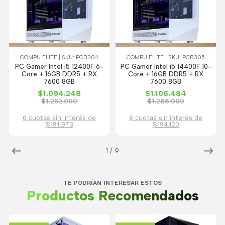
COMPU ELITE | SKU: PCB304
COMPU ELITE | SKU: PCB305
PC Gamer Intel i5 12400F 6-
PC Gamer Intel i5 14400F 10-
Core + 16GB DDR5 + RX
Core + 16GB DDR5 + RX
7600 8GB
7600 8GB
$1.094.248
$1.106.484
$1.252.000
$1.266.000
6 cuotas sin interés de
6 cuotas sin interés de
$191.973
$194.120
1
/
9
TE PODRÍAN INTERESAR ESTOS
Productos Recomendados