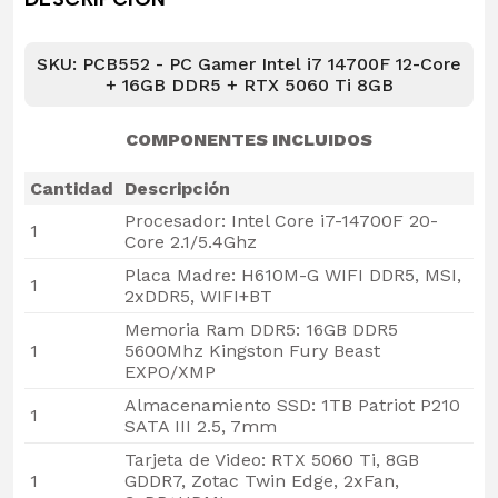
SKU: PCB552 - PC Gamer Intel i7 14700F 12-Core
+ 16GB DDR5 + RTX 5060 Ti 8GB
COMPONENTES INCLUIDOS
Cantidad
Descripción
Procesador: Intel Core i7-14700F 20-
1
Core 2.1/5.4Ghz
Placa Madre: H610M-G WIFI DDR5, MSI,
1
2xDDR5, WIFI+BT
Memoria Ram DDR5: 16GB DDR5
1
5600Mhz Kingston Fury Beast
EXPO/XMP
Almacenamiento SSD: 1TB Patriot P210
1
SATA III 2.5, 7mm
Tarjeta de Video: RTX 5060 Ti, 8GB
1
GDDR7, Zotac Twin Edge, 2xFan,