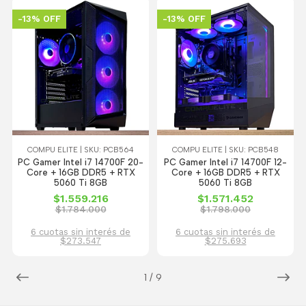
-13% OFF
-13% OFF
COMPU ELITE | SKU: PCB564
COMPU ELITE | SKU: PCB548
PC Gamer Intel i7 14700F 20-
PC Gamer Intel i7 14700F 12-
Core + 16GB DDR5 + RTX
Core + 16GB DDR5 + RTX
5060 Ti 8GB
5060 Ti 8GB
$1.559.216
$1.571.452
$1.784.000
$1.798.000
6 cuotas sin interés de
6 cuotas sin interés de
$273.547
$275.693
1
/
9