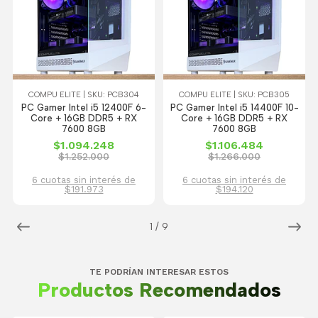
COMPU ELITE | SKU: PCB304
COMPU ELITE | SKU: PCB305
PC Gamer Intel i5 12400F 6-
PC Gamer Intel i5 14400F 10-
Core + 16GB DDR5 + RX
Core + 16GB DDR5 + RX
7600 8GB
7600 8GB
$1.094.248
$1.106.484
$1.252.000
$1.266.000
6 cuotas sin interés de
6 cuotas sin interés de
$191.973
$194.120
1
/
9
TE PODRÍAN INTERESAR ESTOS
Productos Recomendados