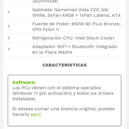
3xDP+HDMI
Gabinete: Gamemax Vista COC AW
1
White, 5xFan ARGB + 1xFan Lateral, ATX
Fuente de Poder: 650W 80 Plus Bronze,
1
XPG Pylon II
1
Refrigeración CPU: Intel Stock Cooler
Adaptador WiFi + Bluetooth: integrado
1
en la Placa Madre
CARACTERÍSTICAS
Software:
Los PCs vienen con el sistema operativo
Windows 11 (sin activación) y todos los drivers
instalados.
Si deseas sumar una licencia original, puedes
hacerlo
aquí
.