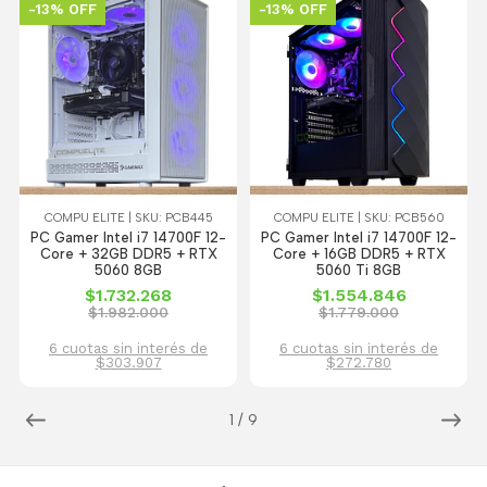
-13% OFF
-13% OFF
COMPU ELITE | SKU: PCB445
COMPU ELITE | SKU: PCB560
PC Gamer Intel i7 14700F 12-
PC Gamer Intel i7 14700F 12-
Core + 32GB DDR5 + RTX
Core + 16GB DDR5 + RTX
5060 8GB
5060 Ti 8GB
$1.732.268
$1.554.846
$1.982.000
$1.779.000
6 cuotas sin interés de
6 cuotas sin interés de
$303.907
$272.780
1
/
9