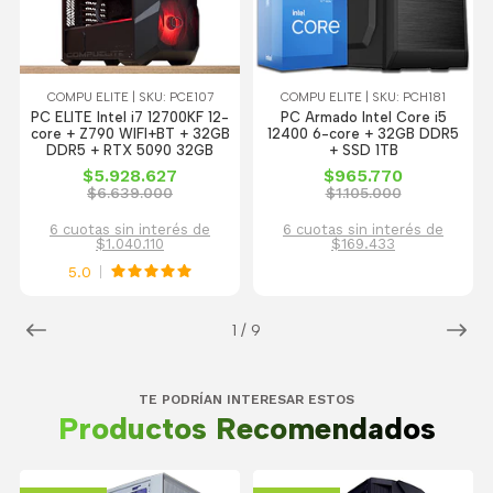
COMPU ELITE | SKU: PCE107
COMPU ELITE | SKU: PCH181
PC ELITE Intel i7 12700KF 12-
PC Armado Intel Core i5
core + Z790 WIFI+BT + 32GB
12400 6-core + 32GB DDR5
DDR5 + RTX 5090 32GB
+ SSD 1TB
$5.928.627
$965.770
$6.639.000
$1.105.000
6 cuotas sin interés de
6 cuotas sin interés de
$1.040.110
$169.433
5.0
1
/
9
TE PODRÍAN INTERESAR ESTOS
Productos Recomendados