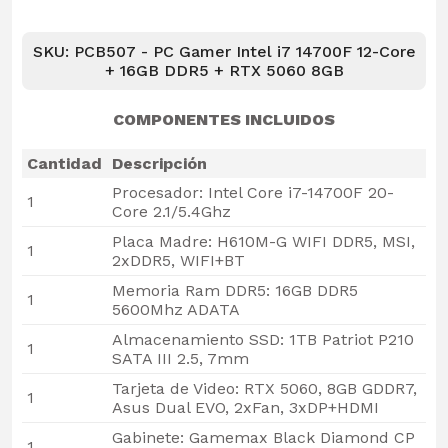
SKU: PCB507 - PC Gamer Intel i7 14700F 12-Core
+ 16GB DDR5 + RTX 5060 8GB
COMPONENTES INCLUIDOS
Cantidad
Descripción
Procesador: Intel Core i7-14700F 20-
1
Core 2.1/5.4Ghz
Placa Madre: H610M-G WIFI DDR5, MSI,
1
2xDDR5, WIFI+BT
Memoria Ram DDR5: 16GB DDR5
1
5600Mhz ADATA
Almacenamiento SSD: 1TB Patriot P210
1
SATA III 2.5, 7mm
Tarjeta de Video: RTX 5060, 8GB GDDR7,
1
Asus Dual EVO, 2xFan, 3xDP+HDMI
Gabinete: Gamemax Black Diamond CP
1