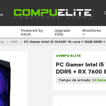
06
Powered by
Upgrade
Monitores
ASUS
Elite
cas
AMD
PC Gamer Intel i5 14400F 10-core + 16GB DDR5 
COMPU ELITE
PC Gamer Intel i5
DDR5 + RX 7600 
Tiempo de armado:
24 hora