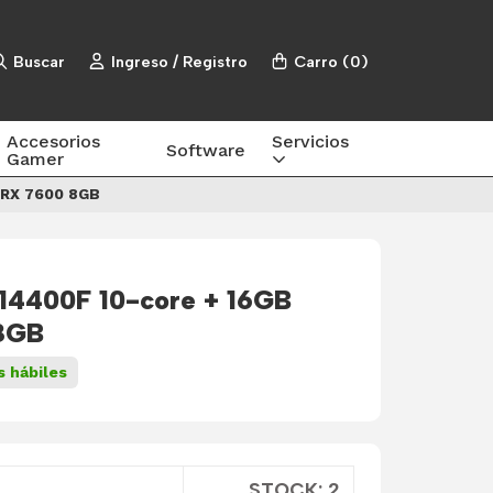
Buscar
Ingreso / Registro
Carro
(
0
)
Accesorios
Servicios
Software
Gamer
+ RX 7600 8GB
 14400F 10-core + 16GB
8GB
s hábiles
STOCK: 2