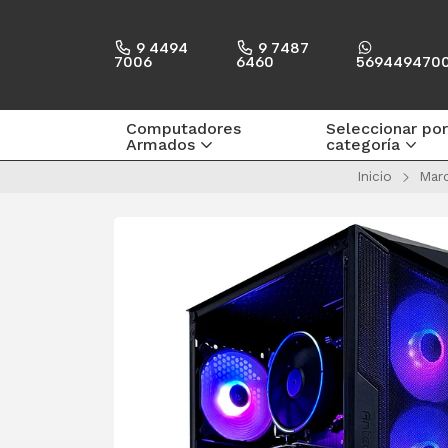
9 4494
9 7487
7006
6460
569449470
Computadores
Seleccionar por
Armados
categoría
Inicio
Mar