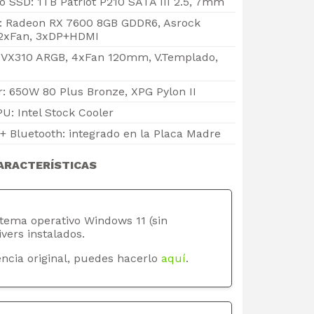
SSD: 1TB Patriot P210 SATA III 2.5, 7mm
o: Radeon RX 7600 8GB GDDR6, Asrock
 2xFan, 3xDP+HDMI
c VX310 ARGB, 4xFan 120mm, V.Templado,
: 650W 80 Plus Bronze, XPG Pylon II
U: Intel Stock Cooler
+ Bluetooth: integrado en la Placa Madre
ARACTERÍSTICAS
stema operativo Windows 11 (sin
ivers instalados.
ncia original, puedes hacerlo
aquí
.