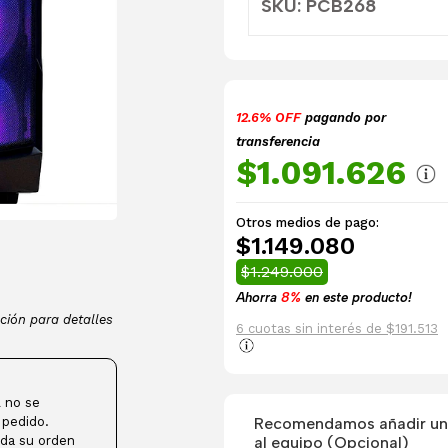
SKU: PCB268
12.6% OFF
pagando por
transferencia
$1.091.626
Otros medios de pago:
$1.149.080
$1.249.000
Ahorra
8%
en este producto!
ción para detalles
6 cuotas sin interés de $191.513
 no se
Recomendamos añadir una
 pedido.
al equipo (Opcional)
da su orden