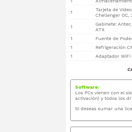
1
Almacenamiento 
Tarjeta de Vide
1
Chellenger OC,
Gabinete: Ante
1
ATX
1
Fuente de Poder
1
Refrigeración CP
1
Adaptador WiFi 
C
Software:
Los PCs vienen con el si
activación) y todos los dr
Si deseas sumar una lice