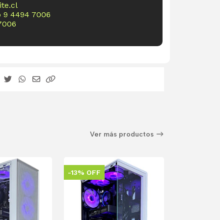
te.cl
o
9 4494 7006
7006
Ver más productos
-13% OFF