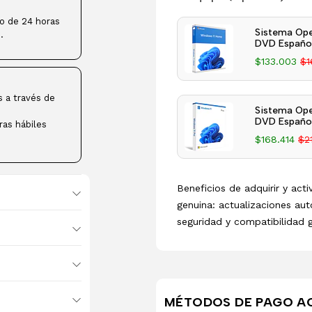
ro de 24 horas
Sistema Ope
.
DVD Español
$133.003
$1
s a través de
Sistema Ope
DVD Español
ras hábiles
$168.414
$2
Beneficios de adquirir y act
genuina: actualizaciones aut
seguridad y compatibilidad 
MÉTODOS DE PAGO A