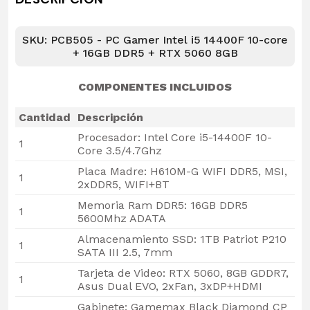
SKU: PCB505 - PC Gamer Intel i5 14400F 10-core
+ 16GB DDR5 + RTX 5060 8GB
COMPONENTES INCLUIDOS
Cantidad
Descripción
Procesador: Intel Core i5-14400F 10-
1
Core 3.5/4.7Ghz
Placa Madre: H610M-G WIFI DDR5, MSI,
1
2xDDR5, WIFI+BT
Memoria Ram DDR5: 16GB DDR5
1
5600Mhz ADATA
Almacenamiento SSD: 1TB Patriot P210
1
SATA III 2.5, 7mm
Tarjeta de Video: RTX 5060, 8GB GDDR7,
1
Asus Dual EVO, 2xFan, 3xDP+HDMI
Gabinete: Gamemax Black Diamond CP