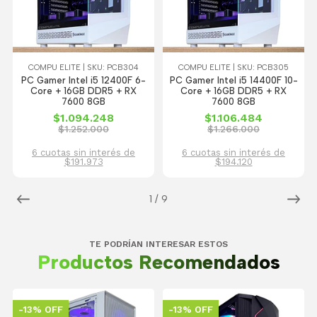
COMPU ELITE | SKU: PCB304
COMPU ELITE | SKU: PCB305
PC Gamer Intel i5 12400F 6-
PC Gamer Intel i5 14400F 10-
Core + 16GB DDR5 + RX
Core + 16GB DDR5 + RX
7600 8GB
7600 8GB
$1.094.248
$1.106.484
$1.252.000
$1.266.000
6 cuotas sin interés de
6 cuotas sin interés de
$191.973
$194.120
1
/
9
TE PODRÍAN INTERESAR ESTOS
Productos Recomendados
-13% OFF
-13% OFF