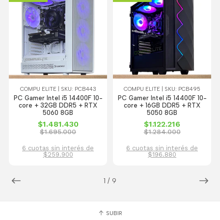
COMPU ELITE | SKU: PCB443
COMPU ELITE | SKU: PCB495
PC Gamer Intel i5 14400F 10-
PC Gamer Intel i5 14400F 10-
core + 32GB DDR5 + RTX
core + 16GB DDR5 + RTX
5060 8GB
5050 8GB
$1.481.430
$1.122.216
$1.695.000
$1.284.000
6 cuotas sin interés de
6 cuotas sin interés de
$259.900
$196.880
1
/
9
SUBIR