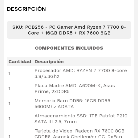
DESCRIPCIÓN
SKU: PCB256 - PC Gamer Amd Ryzen 7 7700 8-
Core + 16GB DDR5 + RX 7600 8GB
COMPONENTES INCLUIDOS
Cantidad
Descripción
Procesador AMD: RYZEN 7 7700 8-core
1
3.8/5.3Ghz
Placa Madre AMD: A620M-K, Asus
1
Prime, 2xDDR5
Memoria Ram DDR5: 16GB DDR5
1
5600Mhz ADATA
Almacenamiento SSD: 1TB Patriot P210
1
SATA III 2.5, 7mm
Tarjeta de Video: Radeon RX 7600 8GB
1
GDDR6, Asrock Chellenger OC, 2xFan,