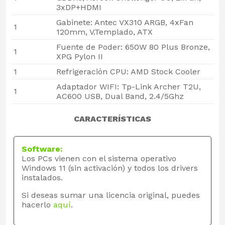
3xDP+HDMI
Gabinete: Antec VX310 ARGB, 4xFan
1
120mm, V.Templado, ATX
Fuente de Poder: 650W 80 Plus Bronze,
1
XPG Pylon II
1
Refrigeración CPU: AMD Stock Cooler
Adaptador WIFI: Tp-Link Archer T2U,
1
AC600 USB, Dual Band, 2.4/5Ghz
CARACTERÍSTICAS
Software:
Los PCs vienen con el sistema operativo
Windows 11 (sin activación) y todos los drivers
instalados.
Si deseas sumar una licencia original, puedes
hacerlo
aquí
.