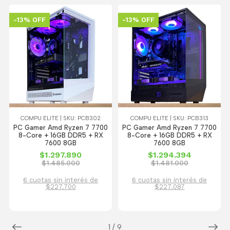
-13% OFF
-13% OFF
COMPU ELITE | SKU: PCB302
COMPU ELITE | SKU: PCB313
PC Gamer Amd Ryzen 7 7700
PC Gamer Amd Ryzen 7 7700
8-Core + 16GB DDR5 + RX
8-Core + 16GB DDR5 + RX
7600 8GB
7600 8GB
$1.297.890
$1.294.394
$1.485.000
$1.481.000
6 cuotas sin interés de
6 cuotas sin interés de
$227.700
$227.087
1
/
9