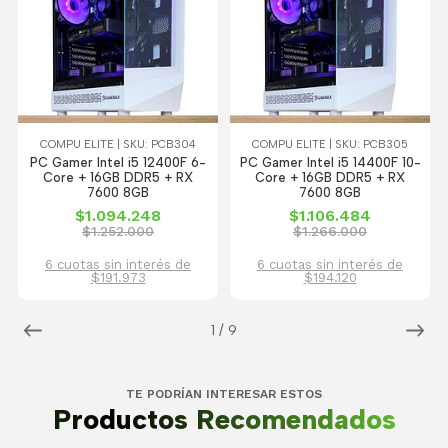
COMPU ELITE | SKU: PCB304
COMPU ELITE | SKU: PCB305
PC Gamer Intel i5 12400F 6-
PC Gamer Intel i5 14400F 10-
Core + 16GB DDR5 + RX
Core + 16GB DDR5 + RX
7600 8GB
7600 8GB
$1.094.248
$1.106.484
$1.252.000
$1.266.000
6 cuotas sin interés de
6 cuotas sin interés de
$191.973
$194.120
1
/
9
TE PODRÍAN INTERESAR ESTOS
Productos Recomendados