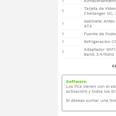
1
Almacenamiento 
Tarjeta de Vide
1
Chellenger OC,
Gabinete: Ante
1
ATX
1
Fuente de Poder
1
Refrigeración C
Adaptador WIFI
1
Band, 2.4/5Ghz
C
Software:
Los PCs vienen con el si
activación) y todos los dr
Si deseas sumar una lice