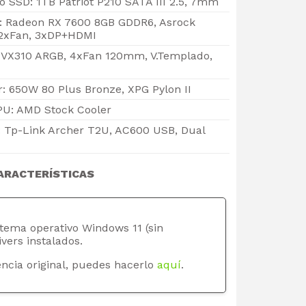
SSD: 1TB Patriot P210 SATA III 2.5, 7mm
o: Radeon RX 7600 8GB GDDR6, Asrock
 2xFan, 3xDP+HDMI
c VX310 ARGB, 4xFan 120mm, V.Templado,
: 650W 80 Plus Bronze, XPG Pylon II
PU: AMD Stock Cooler
: Tp-Link Archer T2U, AC600 USB, Dual
ARACTERÍSTICAS
stema operativo Windows 11 (sin
ivers instalados.
ncia original, puedes hacerlo
aquí
.