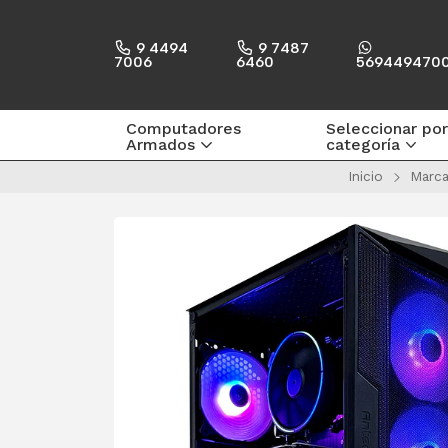
9 4494
9 7487
7006
6460
569449470
Computadores
Seleccionar por
Armados
categoría
Inicio
Marca