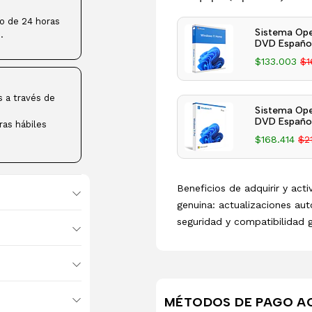
ro de 24 horas
Sistema Ope
.
DVD Español
$133.003
$1
s a través de
Sistema Ope
DVD Español
ras hábiles
$168.414
$2
Beneficios de adquirir y act
genuina: actualizaciones aut
seguridad y compatibilidad 
MÉTODOS DE PAGO A