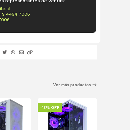
os representantes de ventas:
te.cl
o
9 4494 7006
7006
Ver más productos
-13% OFF