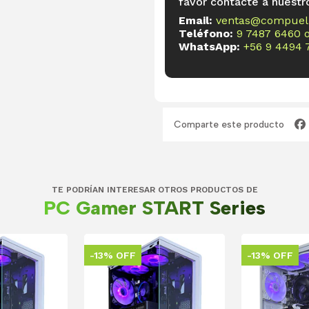
favor contacte a nuestr
Email:
ventas@compueli
Teléfono:
9 7487 6460
WhatsApp:
+56 9 4494 
Comparte este producto
TE PODRÍAN INTERESAR OTROS PRODUCTOS DE
PC Gamer START Series
-13% OFF
-13% OFF