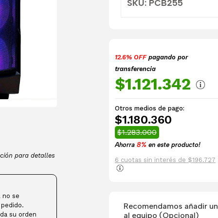
SKU: PCB255
12.6% OFF
pagando por
transferencia
$1.121.342
Otros medios de pago:
$1.180.360
$1.283.000
Ahorra
8%
en este producto!
ción para detalles
6 cuotas sin interés de $196.727
 no se
Recomendamos añadir una
 pedido.
al equipo (Opcional)
da su orden