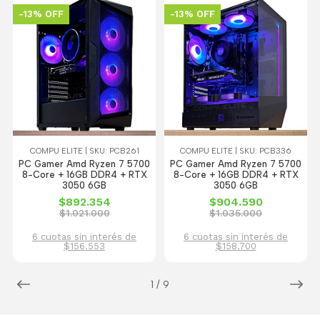
-13% OFF
-13% OFF
COMPU ELITE | SKU: PCB261
COMPU ELITE | SKU: PCB336
PC Gamer Amd Ryzen 7 5700
PC Gamer Amd Ryzen 7 5700
8-Core + 16GB DDR4 + RTX
8-Core + 16GB DDR4 + RTX
3050 6GB
3050 6GB
$892.354
$904.590
$1.021.000
$1.035.000
6 cuotas sin interés de
6 cuotas sin interés de
$156.553
$158.700
1
/
9