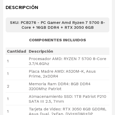
DESCRIPCIÓN
SKU: PCB276 - PC Gamer Amd Ryzen 7 5700 8-
Core + 16GB DDR4 + RTX 3050 6GB
COMPONENTES INCLUIDOS
Cantidad
Descripción
Procesador AMD: RYZEN 7 5700 8-Core
1
3.7/4.6Ghz
Placa Madre AMD: A520M-K, Asus
1
Prime, 2xDDR4
Memoria Ram DDR4: 8GB DDR4
2
3200Mhz Patriot
Almacenamiento SSD: 1TB Patriot P210
1
SATA III 2.5, 7mm
Tarjeta de Video: RTX 3050 6GB GDDR6,
1
Asus Dual, 2xFan, DVI+HDMI+DP