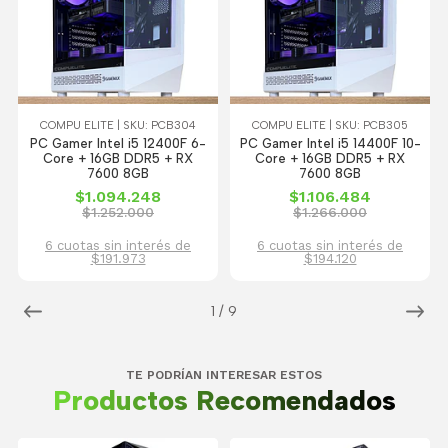
COMPU ELITE | SKU: PCB304
COMPU ELITE | SKU: PCB305
PC Gamer Intel i5 12400F 6-
PC Gamer Intel i5 14400F 10-
Core + 16GB DDR5 + RX
Core + 16GB DDR5 + RX
7600 8GB
7600 8GB
$1.094.248
$1.106.484
$1.252.000
$1.266.000
6 cuotas sin interés de
6 cuotas sin interés de
$191.973
$194.120
1
/
9
TE PODRÍAN INTERESAR ESTOS
Productos Recomendados