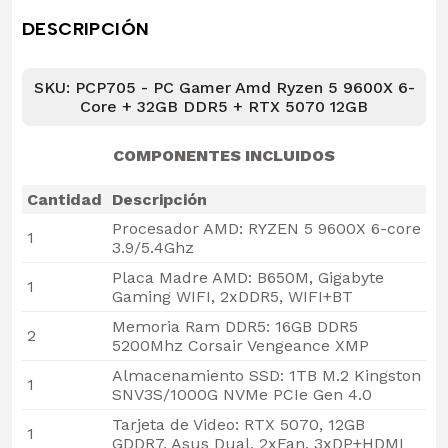
DESCRIPCIÓN
SKU: PCP705 - PC Gamer Amd Ryzen 5 9600X 6-
Core + 32GB DDR5 + RTX 5070 12GB
COMPONENTES INCLUIDOS
Cantidad
Descripción
Procesador AMD: RYZEN 5 9600X 6-core
1
3.9/5.4Ghz
Placa Madre AMD: B650M, Gigabyte
1
Gaming WIFI, 2xDDR5, WIFI+BT
Memoria Ram DDR5: 16GB DDR5
2
5200Mhz Corsair Vengeance XMP
Almacenamiento SSD: 1TB M.2 Kingston
1
SNV3S/1000G NVMe PCIe Gen 4.0
Tarjeta de Video: RTX 5070, 12GB
1
GDDR7, Asus Dual, 2xFan, 3xDP+HDMI