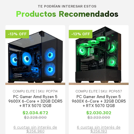
TE PODRÍAN INTERESAR ESTOS
Productos Recomendados
-13% OFF
-13% OFF
COMPU ELITE | SKU: PCP714
COMPU ELITE | SKU: PCP657
PC Gamer Amd Ryzen 5
PC Gamer Amd Ryzen 5
9600X 6-Core + 32GB DDR5
9600X 6-Core + 32GB DDR5
+ RTX 5070 12GB
+ RTX 5070 12GB
$2.034.672
$2.030.302
$2.328.000
$2.323.000
6 cuotas sin interés de
6 cuotas sin interés de
$356.960
$356.193