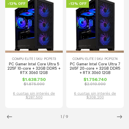
-13% OFF
-13% OFF
COMPU ELITE | SKU: PCP573
COMPU ELITE | SKU: PCP1274
PC Gamer Intel Core Ultra 5
PC Gamer Intel Core Ultra 7
225F 10-core + 32GB DDR5 +
265F 20-core + 32GB DDR5
RTX 3060 12GB
+ RTX 3060 12GB
$1.638.750
$1.756.740
$1.875.000
$2.010.000
6 cuotas sin interés de
6 cuotas sin interés de
$287.500
$308.200
1
/
9