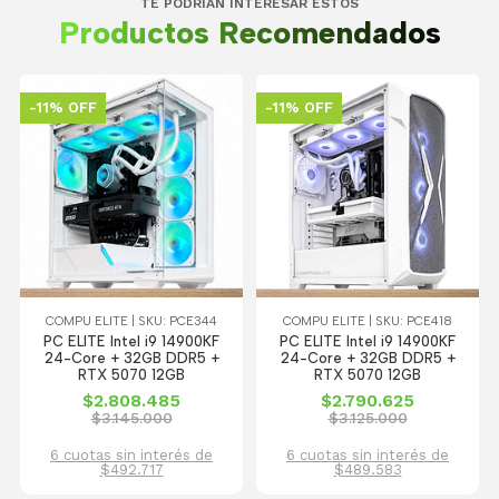
TE PODRÍAN INTERESAR ESTOS
Productos Recomendados
-11% OFF
-11% OFF
COMPU ELITE | SKU: PCE344
COMPU ELITE | SKU: PCE418
PC ELITE Intel i9 14900KF
PC ELITE Intel i9 14900KF
24-Core + 32GB DDR5 +
24-Core + 32GB DDR5 +
RTX 5070 12GB
RTX 5070 12GB
$2.808.485
$2.790.625
$3.145.000
$3.125.000
6 cuotas sin interés de
6 cuotas sin interés de
$492.717
$489.583