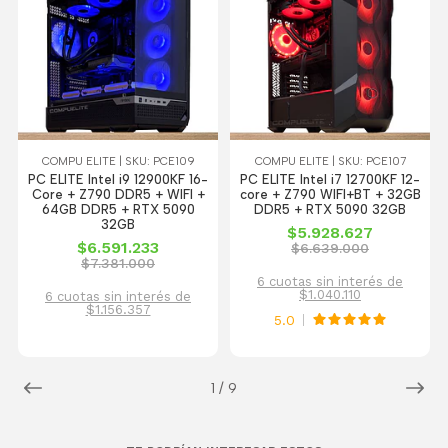
COMPU ELITE | SKU: PCE109
COMPU ELITE | SKU: PCE107
PC ELITE Intel i9 12900KF 16-
PC ELITE Intel i7 12700KF 12-
Core + Z790 DDR5 + WIFI +
core + Z790 WIFI+BT + 32GB
64GB DDR5 + RTX 5090
DDR5 + RTX 5090 32GB
32GB
$5.928.627
$6.591.233
$6.639.000
$7.381.000
6 cuotas sin interés de
$1.040.110
6 cuotas sin interés de
$1.156.357
5.0
1
/
9