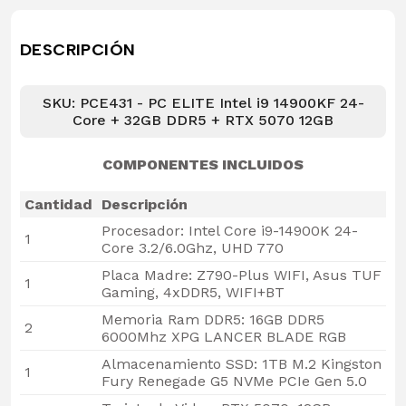
DESCRIPCIÓN
SKU: PCE431 - PC ELITE Intel i9 14900KF 24-
Core + 32GB DDR5 + RTX 5070 12GB
COMPONENTES INCLUIDOS
Cantidad
Descripción
Procesador: Intel Core i9-14900K 24-
1
Core 3.2/6.0Ghz, UHD 770
Placa Madre: Z790-Plus WIFI, Asus TUF
1
Gaming, 4xDDR5, WIFI+BT
Memoria Ram DDR5: 16GB DDR5
2
6000Mhz XPG LANCER BLADE RGB
Almacenamiento SSD: 1TB M.2 Kingston
1
Fury Renegade G5 NVMe PCIe Gen 5.0