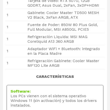
Tarjeta de Video: RTX 5070, 12GB
1
GDDR7, Asus Dual, 2xFan, 3xDP+HDMI
Gabinete: Cooler Master TD500 MESH
1
V2 Black, 3xFan ARGB, ATX
Fuente de Poder: 850W 80 Plus Gold,
1
Full Modular, MSI A850GL PCIE5
Refrigeración Liquida: MSI MAG
1
Coreliquid A13 360 ARGB
Adaptador WiFi + Bluetooth: integrado
1
en la Placa Madre
Refrigeración Gabinete: Cooler Master
1
MF120 Lite ARGB
CARACTERÍSTICAS
Software:
Los PCs vienen con el sistema operativo
Windows 11 (sin activación) y todos los drivers
instalados.