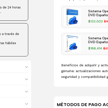
ro de 24 horas
Sistema Ope
.
DVD Español
$133.003
$1
s a través de
Sistema Ope
DVD Español
ras hábiles
$168.414
$2
Beneficios de adquirir y act
genuina: actualizaciones aut
seguridad y compatibilidad 
MÉTODOS DE PAGO A