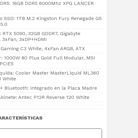
DR5: 16GB DDR5 6000Mhz XPG LANCER
 SSD: 1TB M.2 Kingston Fury Renegade G5
5.0
o: RTX 5090, 32GB GDDR7, Gigabyte
 3xFan, 3xDP+HDMI
c Gaming C3 White, 4xFan ARGB, ATX
: 1000W 80 Plus Gold Full Modular, MSI
PCIE5
iquida: Cooler Master MasterLiquid ML360
B White
+ Bluetooth: integrado en la Placa Madre
abinete: Antec P12R Reverse 120 White
ARACTERÍSTICAS