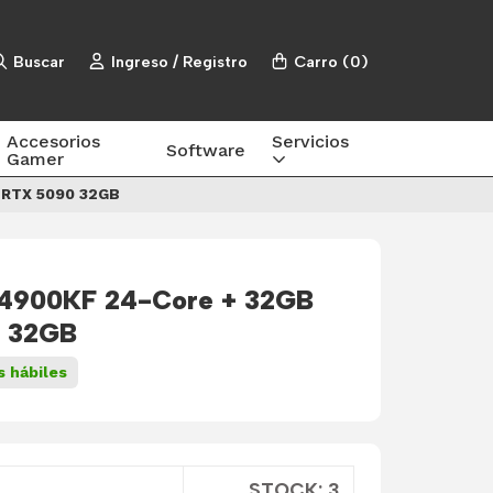
Buscar
Ingreso / Registro
Carro
(
0
)
Accesorios
Servicios
Software
Gamer
+ RTX 5090 32GB
 14900KF 24-Core + 32GB
 32GB
s hábiles
STOCK: 3