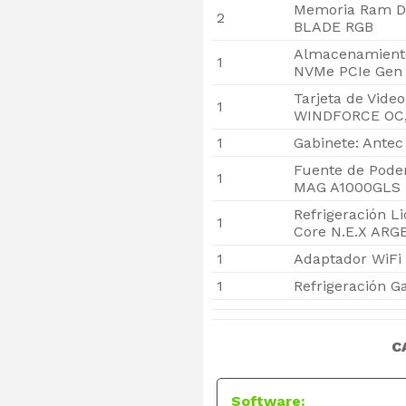
Memoria Ram D
2
BLADE RGB
Almacenamiento
1
NVMe PCIe Gen 
Tarjeta de Vide
1
WINDFORCE OC,
1
Gabinete: Ante
Fuente de Poder
1
MAG A1000GLS 
Refrigeración L
1
Core N.E.X ARG
1
Adaptador WiFi 
1
Refrigeración G
C
Software: