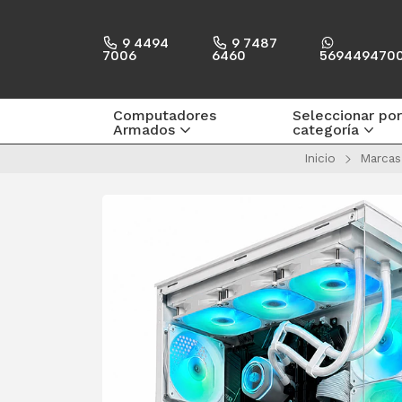
9 4494
9 7487
7006
6460
569449470
Computadores
Seleccionar por
Armados
categoría
Inicio
Marcas