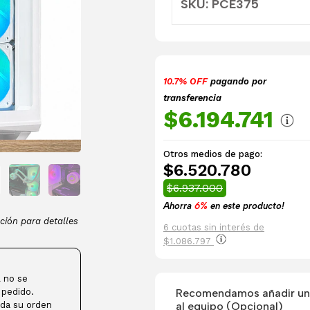
SKU: PCE375
10.7% OFF
pagando por
transferencia
$6.194.741
Otros medios de pago:
$6.520.780
$6.937.000
Ahorra
6%
en este producto!
ción para detalles
6 cuotas sin interés de
$1.086.797
 no se
Recomendamos añadir una
 pedido.
al equipo (Opcional)
da su orden