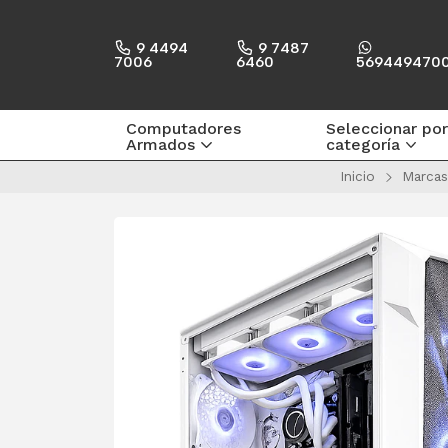
9 4494
9 7487
7006
6460
569449470
Computadores
Seleccionar por
Armados
categoría
Inicio
Marcas