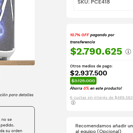
SKU: PCE418
10.7% OFF
pagando por
transferencia
$2.790.625
Otros medios de pago:
$2.937.500
$3.125.000
Ahorra
6%
en este producto!
ción para detalles
6 cuotas sin interés de $489.583
 no se
Recomendamos añadir una
 pedido.
al equipo (Opcional)
da su orden