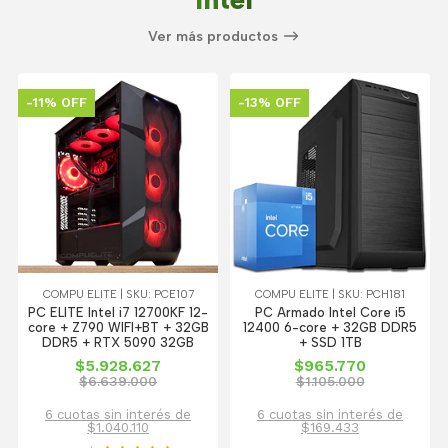
Ver más productos
-11% OFF
-13% OFF
COMPU ELITE | SKU: PCE107
COMPU ELITE | SKU: PCH181
PC ELITE Intel i7 12700KF 12-
PC Armado Intel Core i5
core + Z790 WIFI+BT + 32GB
12400 6-core + 32GB DDR5
DDR5 + RTX 5090 32GB
+ SSD 1TB
$5.928.627
$965.770
$6.639.000
$1.105.000
6 cuotas sin interés de
6 cuotas sin interés de
$1.040.110
$169.433