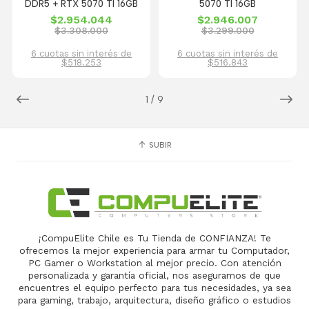
DDR5 + RTX 5070 TI 16GB
5070 TI 16GB
$2.954.044
$2.946.007
$3.308.000
$3.299.000
6 cuotas sin interés de
6 cuotas sin interés de
$518.253
$516.843
1
/
9
SUBIR
¡CompuElite Chile es Tu Tienda de CONFIANZA! Te
ofrecemos la mejor experiencia para armar tu Computador,
PC Gamer o Workstation al mejor precio. Con atención
personalizada y garantía oficial, nos aseguramos de que
encuentres el equipo perfecto para tus necesidades, ya sea
para gaming, trabajo, arquitectura, diseño gráfico o estudios