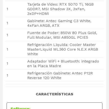
Tarjeta de Video: RTX 5070 Ti, 16GB
1
GDDR7, MSI Shadow 3X, 3xFan,
3xDP+HDMI
Gabinete: Antec Gaming C3 White,
1
4xFan ARGB, ATX
Fuente de Poder: 850W 80 Plus Gold,
1
Full Modular, MSI A850GL PCIE5
Refrigeración Liquida: Cooler Master
1
MasterLiquid ML360 Core N.E.X ARGB
White
Adaptador WiFi + Bluetooth: integrado
1
en la Placa Madre
Refrigeración Gabinete: Antec P12R
1
Reverse 120 White
CARACTERÍSTICAS
Software: