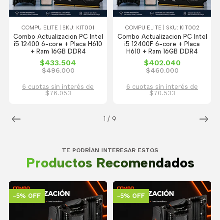
COMPU ELITE | SKU: KIT001
COMPU ELITE | SKU: KIT002
Combo Actualizacion PC Intel
Combo Actualizacion PC Intel
i5 12400 6-core + Placa H610
i5 12400F 6-core + Placa
+ Ram 16GB DDR4
H610 + Ram 16GB DDR4
$433.504
$402.040
$496.000
$460.000
6 cuotas sin interés de
6 cuotas sin interés de
$76.053
$70.533
1
/
9
TE PODRÍAN INTERESAR ESTOS
Productos Recomendados
-5% OFF
-5% OFF