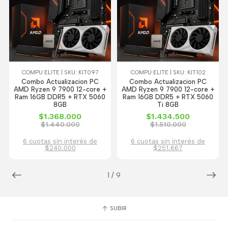
COMPU ELITE | SKU: KIT097
COMPU ELITE | SKU: KIT102
Combo Actualizacion PC
Combo Actualizacion PC
AMD Ryzen 9 7900 12-core +
AMD Ryzen 9 7900 12-core +
Ram 16GB DDR5 + RTX 5060
Ram 16GB DDR5 + RTX 5060
8GB
Ti 8GB
$1.368.000
$1.434.500
$1.440.000
$1.510.000
6 cuotas sin interés de
6 cuotas sin interés de
$240.000
$251.667
1
/
9
SUBIR