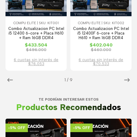
COMPU ELITE | SKU: KIT001
COMPU ELITE | SKU: KIT002
Combo Actualizacion PC Intel
Combo Actualizacion PC Intel
i5 12400 6-core + Placa H610
i5 12400F 6-core + Placa
+ Ram 16GB DDR4
H610 + Ram 16GB DDR4
$433.504
$402.040
$496.000
$460.000
6 cuotas sin interés de
6 cuotas sin interés de
$76.053
$70.533
1
/
9
TE PODRÍAN INTERESAR ESTOS
Productos Recomendados
-5% OFF
-5% OFF