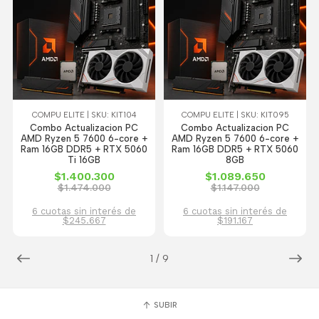
COMPU ELITE | SKU: KIT104
COMPU ELITE | SKU: KIT095
Combo Actualizacion PC
Combo Actualizacion PC
AMD Ryzen 5 7600 6-core +
AMD Ryzen 5 7600 6-core +
Ram 16GB DDR5 + RTX 5060
Ram 16GB DDR5 + RTX 5060
Ti 16GB
8GB
$1.400.300
$1.089.650
$1.474.000
$1.147.000
6 cuotas sin interés de
6 cuotas sin interés de
$245.667
$191.167
1
/
9
SUBIR