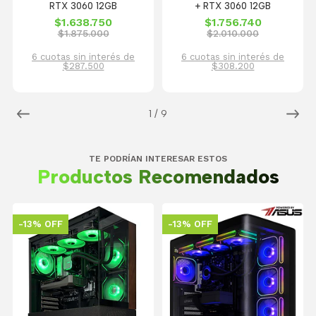
RTX 3060 12GB
+ RTX 3060 12GB
$1.638.750
$1.756.740
$1.875.000
$2.010.000
6 cuotas sin interés de
6 cuotas sin interés de
$287.500
$308.200
1
/
9
TE PODRÍAN INTERESAR ESTOS
Productos Recomendados
-13% OFF
-13% OFF