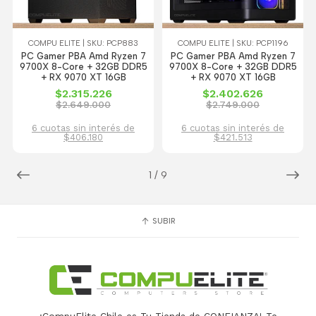
COMPU ELITE | SKU: PCP883
COMPU ELITE | SKU: PCP1196
PC Gamer PBA Amd Ryzen 7
PC Gamer PBA Amd Ryzen 7
9700X 8-Core + 32GB DDR5
9700X 8-Core + 32GB DDR5
+ RX 9070 XT 16GB
+ RX 9070 XT 16GB
$2.315.226
$2.402.626
$2.649.000
$2.749.000
6 cuotas sin interés de
6 cuotas sin interés de
$406.180
$421.513
1
/
9
SUBIR