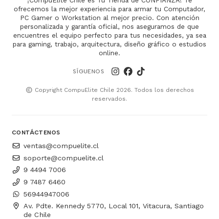
¡CompuElite Chile es Tu Tienda de CONFIANZA! Te
ofrecemos la mejor experiencia para armar tu Computador,
PC Gamer o Workstation al mejor precio. Con atención
personalizada y garantía oficial, nos aseguramos de que
encuentres el equipo perfecto para tus necesidades, ya sea
para gaming, trabajo, arquitectura, diseño gráfico o estudios
online.
SÍGUENOS
Copyright CompuElite Chile 2026. Todos los derechos
reservados.
CONTÁCTENOS
ventas@compuelite.cl
soporte@compuelite.cl
9 4494 7006
9 7487 6460
56944947006
Av. Pdte. Kennedy 5770, Local 101, Vitacura, Santiago
de Chile