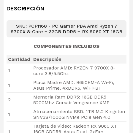
DESCRIPCIÓN
SKU: PCP1168 - PC Gamer PBA Amd Ryzen 7
9700X 8-Core + 32GB DDR5 + RX 9060 XT 16GB
COMPONENTES INCLUIDOS
Cantidad
Descripción
Procesador AMD: RYZEN 7 9700X 8-
1
core 3.8/5.5Ghz
Placa Madre AMD: B650EM-A Wi-Fi,
1
Asus Prime, 4xDDR5, WiFi+BT
Memoria Ram DDR5: 16GB DDR5
2
5200Mhz Corsair Vengeance XMP
Almacenamiento SSD: 1TB M.2 Kingston
1
SNV3S/1000G NVMe PCIe Gen 4.0
Tarjeta de Video: Radeon RX 9060 XT
1
16GB GDDR6, Asus Dual, 2xFan,