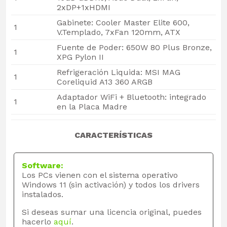
2xDP+1xHDMI
Gabinete: Cooler Master Elite 600,
1
V.Templado, 7xFan 120mm, ATX
Fuente de Poder: 650W 80 Plus Bronze,
1
XPG Pylon II
Refrigeración Liquida: MSI MAG
1
Coreliquid A13 360 ARGB
Adaptador WiFi + Bluetooth: integrado
1
en la Placa Madre
CARACTERÍSTICAS
Software:
Los PCs vienen con el sistema operativo
Windows 11 (sin activación) y todos los drivers
instalados.
Si deseas sumar una licencia original, puedes
hacerlo
aquí
.