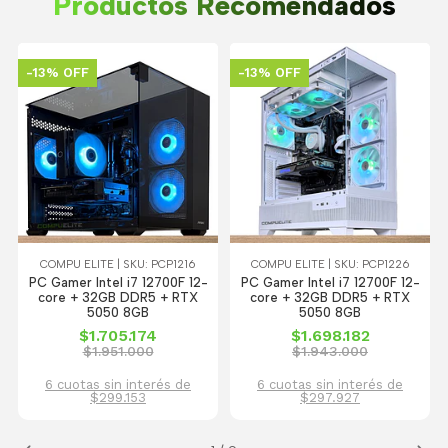
Productos Recomendados
-13% OFF
-13% OFF
COMPU ELITE | SKU: PCP1216
COMPU ELITE | SKU: PCP1226
PC Gamer Intel i7 12700F 12-
PC Gamer Intel i7 12700F 12-
core + 32GB DDR5 + RTX
core + 32GB DDR5 + RTX
5050 8GB
5050 8GB
$1.705.174
$1.698.182
$1.951.000
$1.943.000
6 cuotas sin interés de
6 cuotas sin interés de
$299.153
$297.927