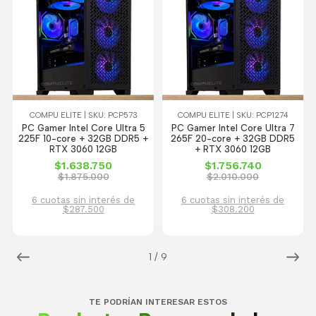
COMPU ELITE | SKU: PCP573
COMPU ELITE | SKU: PCP1274
PC Gamer Intel Core Ultra 5
PC Gamer Intel Core Ultra 7
225F 10-core + 32GB DDR5 +
265F 20-core + 32GB DDR5
RTX 3060 12GB
+ RTX 3060 12GB
$1.638.750
$1.756.740
$1.875.000
$2.010.000
6 cuotas sin interés de
6 cuotas sin interés de
$287.500
$308.200
1
/
9
TE PODRÍAN INTERESAR ESTOS