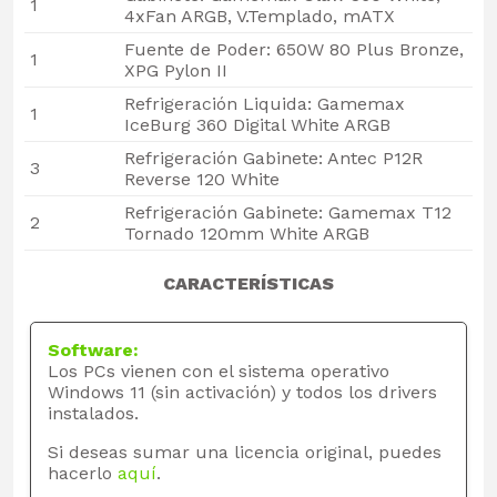
1
4xFan ARGB, V.Templado, mATX
Fuente de Poder: 650W 80 Plus Bronze,
1
XPG Pylon II
Refrigeración Liquida: Gamemax
1
IceBurg 360 Digital White ARGB
Refrigeración Gabinete: Antec P12R
3
Reverse 120 White
Refrigeración Gabinete: Gamemax T12
2
Tornado 120mm White ARGB
CARACTERÍSTICAS
Software:
Los PCs vienen con el sistema operativo
Windows 11 (sin activación) y todos los drivers
instalados.
Si deseas sumar una licencia original, puedes
hacerlo
aquí
.