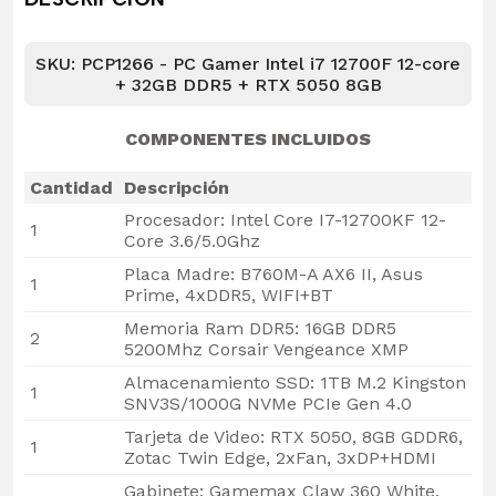
SKU: PCP1266 - PC Gamer Intel i7 12700F 12-core
+ 32GB DDR5 + RTX 5050 8GB
COMPONENTES INCLUIDOS
Cantidad
Descripción
Procesador: Intel Core I7-12700KF 12-
1
Core 3.6/5.0Ghz
Placa Madre: B760M-A AX6 II, Asus
1
Prime, 4xDDR5, WIFI+BT
Memoria Ram DDR5: 16GB DDR5
2
5200Mhz Corsair Vengeance XMP
Almacenamiento SSD: 1TB M.2 Kingston
1
SNV3S/1000G NVMe PCIe Gen 4.0
Tarjeta de Video: RTX 5050, 8GB GDDR6,
1
Zotac Twin Edge, 2xFan, 3xDP+HDMI
Gabinete: Gamemax Claw 360 White,