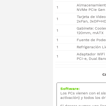
Almacenamiento
1
NVMe PCIe Gen 
Tarjeta de Vide
1
2xFan, 3xDP+H
Gabinete: Coole
1
120mm, mATX
1
Fuente de Poder
1
Refrigeración L
Adaptador WiFi
1
PCI-e, Dual Ban
C
Software:
Los PCs vienen con el si
activación) y todos los dr
Si deseas sumar una lice