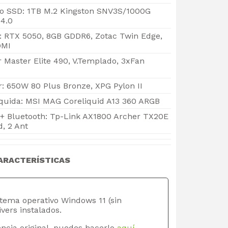
 SSD: 1TB M.2 Kingston SNV3S/1000G
4.0
o: RTX 5050, 8GB GDDR6, Zotac Twin Edge,
DMI
r Master Elite 490, V.Templado, 3xFan
: 650W 80 Plus Bronze, XPG Pylon II
iquida: MSI MAG Coreliquid A13 360 ARGB
 + Bluetooth: Tp-Link AX1800 Archer TX20E
d, 2 Ant
ARACTERÍSTICAS
stema operativo Windows 11 (sin
ivers instalados.
ncia original, puedes hacerlo
aquí
.