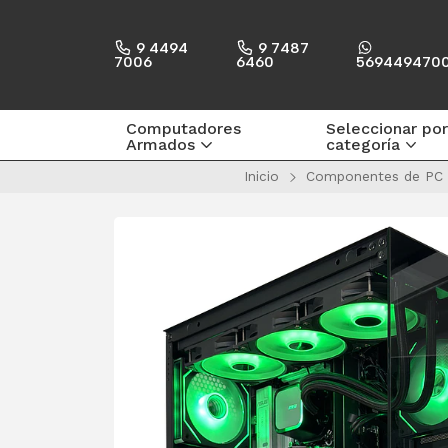
9 4494
9 7487
7006
6460
569449470
Computadores
Seleccionar por
Armados
categoría
Inicio
Componentes de PC