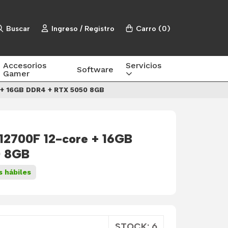
Buscar
Ingreso / Registro
Carro
(
0
)
Accesorios
Servicios
Software
Gamer
e + 16GB DDR4 + RTX 5050 8GB
 12700F 12-core + 16GB
0 8GB
s hábiles
STOCK: 6