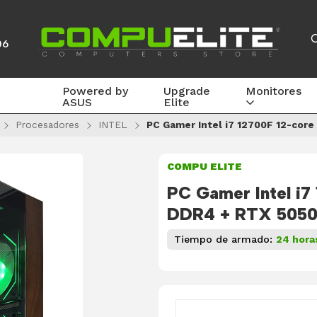
06
Powered by
Upgrade
Monitores
ASUS
Elite
Procesadores
INTEL
PC Gamer Intel i7 12700F 12-cor
COMPU ELITE
PC Gamer Intel i7
DDR4 + RTX 505
Tiempo de armado:
24 hora