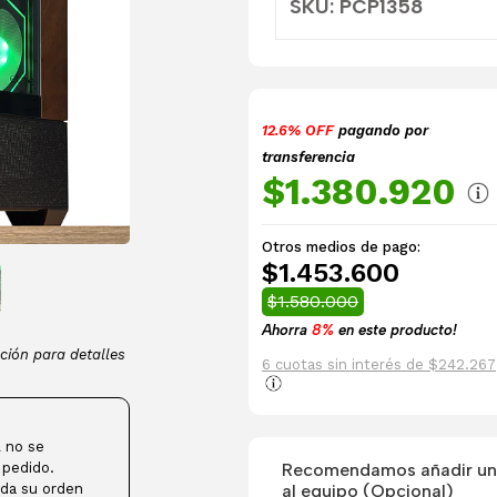
SKU: PCP1358
12.6% OFF
pagando por
transferencia
$1.380.920
Otros medios de pago:
$1.453.600
$1.580.000
Ahorra
8%
en este producto!
ción para detalles
6 cuotas sin interés de $242.267
 no se
Recomendamos añadir una
 pedido.
al equipo (Opcional)
da su orden