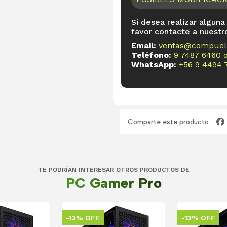
Si desea realizar alguna
favor contacte a nuestr
Email:
ventas@compueli
Teléfono:
9 7487 6460
WhatsApp:
+56 9 4494 
Comparte este producto
TE PODRÍAN INTERESAR OTROS PRODUCTOS DE
PC Gamer Pro
-13% OFF
-13% OFF