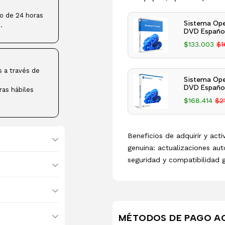
ro de 24 horas
Sistema Ope
.
DVD Español
$133.003
$1
s a través de
Sistema Ope
DVD Español
ras hábiles
$168.414
$2
Beneficios de adquirir y act
genuina: actualizaciones aut
seguridad y compatibilidad 
MÉTODOS DE PAGO A