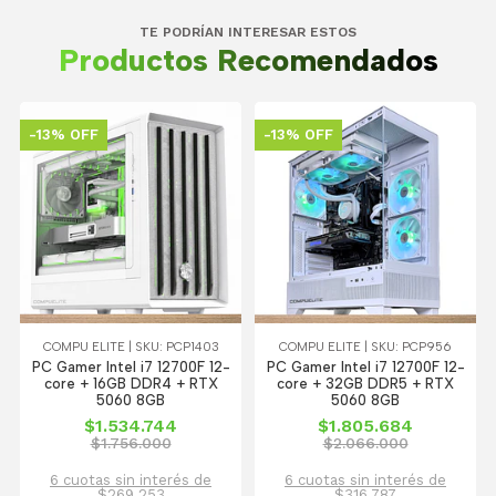
TE PODRÍAN INTERESAR ESTOS
Productos Recomendados
-13% OFF
-13% OFF
COMPU ELITE | SKU: PCP1403
COMPU ELITE | SKU: PCP956
PC Gamer Intel i7 12700F 12-
PC Gamer Intel i7 12700F 12-
core + 16GB DDR4 + RTX
core + 32GB DDR5 + RTX
5060 8GB
5060 8GB
$1.534.744
$1.805.684
$1.756.000
$2.066.000
6 cuotas sin interés de
6 cuotas sin interés de
$269.253
$316.787