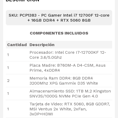
SKU: PCP1383 - PC Gamer Intel i7 12700F 12-core
+ 16GB DDR4 + RTX 5060 8GB
COMPONENTES INCLUIDOS
Cantidad
Descripción
Procesador: Intel Core I7-12700KF 12-
1
Core 3.6/5.0Ghz
Placa Madre: B760M-A D4-CSM, Asus
1
Prime, 4xDDR4
Memoria Ram DDR4: 8GB DDR4
2
3200Mhz XPG Gammix D35 White
Almacenamiento SSD: 1TB M.2 Kingston
1
SNV3S/1000G NVMe PCIe Gen 4.0
Tarjeta de Video: RTX 5060, 8GB GDDR7,
1
MSI Ventus 2x White, 2xFan,
3xDP+HDMI