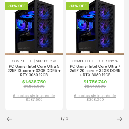
-13% OFF
-13% OFF
COMPU ELITE | SKU: PCP573
COMPU ELITE | SKU: PCP1274
PC Gamer Intel Core Ultra 5
PC Gamer Intel Core Ultra 7
225F 10-core + 32GB DDR5 +
265F 20-core + 32GB DDR5
RTX 3060 12GB
+ RTX 3060 12GB
$1.638.750
$1.756.740
$1.875.000
$2.010.000
6 cuotas sin interés de
6 cuotas sin interés de
$287.500
$308.200
1
/
9