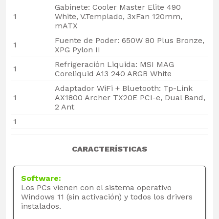
Gabinete: Cooler Master Elite 490
1
White, V.Templado, 3xFan 120mm,
mATX
Fuente de Poder: 650W 80 Plus Bronze,
1
XPG Pylon II
Refrigeración Liquida: MSI MAG
1
Coreliquid A13 240 ARGB White
Adaptador WiFi + Bluetooth: Tp-Link
1
AX1800 Archer TX20E PCI-e, Dual Band,
2 Ant
1
CARACTERÍSTICAS
Software:
Los PCs vienen con el sistema operativo
Windows 11 (sin activación) y todos los drivers
instalados.