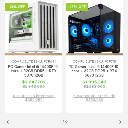
-13% OFF
-13% OFF
COMPU ELITE | SKU: PCP691
COMPU ELITE | SKU: PCP718
PC Gamer Intel i5 14400F 10-
PC Gamer Intel i5 14400F 10-
core + 32GB DDR5 + RTX
core + 32GB DDR5 + RTX
5070 12GB
5070 12GB
$2.047.782
$1.995.342
$2.343.000
$2.283.000
6 cuotas sin interés de
6 cuotas sin interés de
$359.260
$350.060
1
/
9