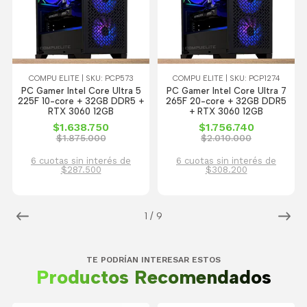
COMPU ELITE | SKU: PCP573
COMPU ELITE | SKU: PCP1274
PC Gamer Intel Core Ultra 5
PC Gamer Intel Core Ultra 7
225F 10-core + 32GB DDR5 +
265F 20-core + 32GB DDR5
RTX 3060 12GB
+ RTX 3060 12GB
$1.638.750
$1.756.740
$1.875.000
$2.010.000
6 cuotas sin interés de
6 cuotas sin interés de
$287.500
$308.200
1
/
9
TE PODRÍAN INTERESAR ESTOS
Productos Recomendados