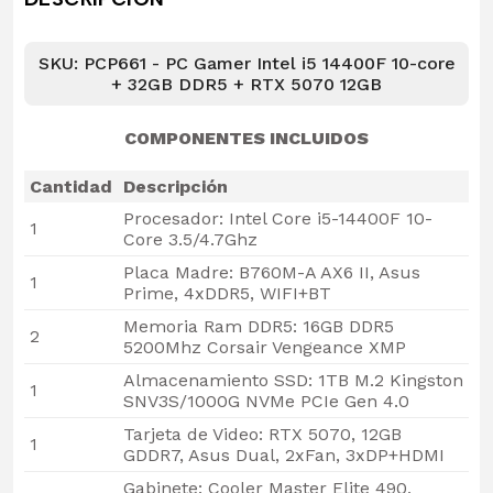
SKU: PCP661 - PC Gamer Intel i5 14400F 10-core
+ 32GB DDR5 + RTX 5070 12GB
COMPONENTES INCLUIDOS
Cantidad
Descripción
Procesador: Intel Core i5-14400F 10-
1
Core 3.5/4.7Ghz
Placa Madre: B760M-A AX6 II, Asus
1
Prime, 4xDDR5, WIFI+BT
Memoria Ram DDR5: 16GB DDR5
2
5200Mhz Corsair Vengeance XMP
Almacenamiento SSD: 1TB M.2 Kingston
1
SNV3S/1000G NVMe PCIe Gen 4.0
Tarjeta de Video: RTX 5070, 12GB
1
GDDR7, Asus Dual, 2xFan, 3xDP+HDMI
Gabinete: Cooler Master Elite 490,