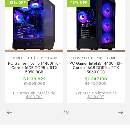
-13% OFF
-13% OFF
COMPU ELITE | SKU: PCB400
COMPU ELITE | SKU: PCB388
PC Gamer Intel i5 14400F 10-
PC Gamer Intel i5 14400F 10-
Core + 16GB DDR5 + RTX
Core + 16GB DDR5 + RTX
5050 8GB
5060 8GB
$1.138.822
$1.247.198
$1.303.000
$1.427.000
6 cuotas sin interés de
6 cuotas sin interés de
$199.793
$218.807
1
/
9