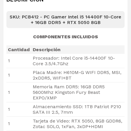
SKU: PCB412 - PC Gamer Intel i5 14400F 10-Core
+ 16GB DDR5 + RTX 5050 8GB
COMPONENTES INCLUIDOS
Cantidad
Descripción
Procesador: Intel Core i5-14400F 10-
1
Core 3.5/4.7Ghz
Placa Madre: H610M-G WIFI DDR5, MSI,
1
2xDDR5, WIFI+BT
Memoria Ram DDR5: 16GB DDR5
1
5600Mhz Kingston Fury Beast
EXPO/XMP
Almacenamiento SSD: 1TB Patriot P210
1
SATA III 2.5, 7mm
Tarjeta de Video: RTX 5050, 8GB GDDR6,
1
Zotac SOLO, 1xFan, 3xDP+HDMI