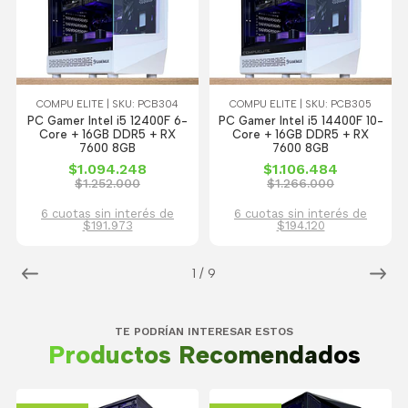
COMPU ELITE | SKU: PCB304
COMPU ELITE | SKU: PCB305
PC Gamer Intel i5 12400F 6-
PC Gamer Intel i5 14400F 10-
Core + 16GB DDR5 + RX
Core + 16GB DDR5 + RX
7600 8GB
7600 8GB
$1.094.248
$1.106.484
$1.252.000
$1.266.000
6 cuotas sin interés de
6 cuotas sin interés de
$191.973
$194.120
1
/
9
TE PODRÍAN INTERESAR ESTOS
Productos Recomendados