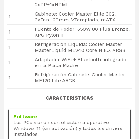
2xDP+1xHDMI
Gabinete: Cooler Master Elite 302,
1
3xFan 120mm, V.Templado, mATX
Fuente de Poder: 650W 80 Plus Bronze,
1
XPG Pylon II
Refrigeración Liquida: Cooler Master
1
MasterLiquid ML240 Core N.E.X ARGB
Adaptador WiFi + Bluetooth: integrado
1
en la Placa Madre
Refrigeración Gabinete: Cooler Master
1
MF120 Lite ARGB
CARACTERÍSTICAS
Software:
Los PCs vienen con el sistema operativo
Windows 11 (sin activación) y todos los drivers
instalados.