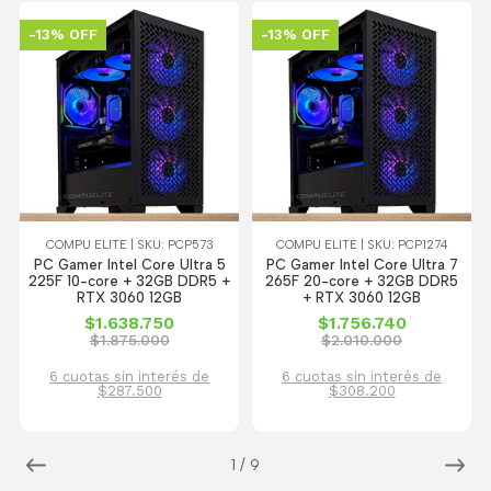
-13% OFF
-13% OFF
COMPU ELITE | SKU: PCP573
COMPU ELITE | SKU: PCP1274
PC Gamer Intel Core Ultra 5
PC Gamer Intel Core Ultra 7
225F 10-core + 32GB DDR5 +
265F 20-core + 32GB DDR5
RTX 3060 12GB
+ RTX 3060 12GB
$1.638.750
$1.756.740
$1.875.000
$2.010.000
6 cuotas sin interés de
6 cuotas sin interés de
$287.500
$308.200
1
/
9