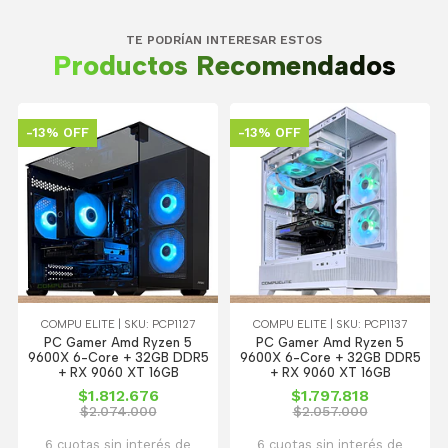
TE PODRÍAN INTERESAR ESTOS
Productos Recomendados
-13% OFF
-13% OFF
COMPU ELITE | SKU: PCP1127
COMPU ELITE | SKU: PCP1137
PC Gamer Amd Ryzen 5
PC Gamer Amd Ryzen 5
9600X 6-Core + 32GB DDR5
9600X 6-Core + 32GB DDR5
+ RX 9060 XT 16GB
+ RX 9060 XT 16GB
$1.812.676
$1.797.818
$2.074.000
$2.057.000
6 cuotas sin interés de
6 cuotas sin interés de