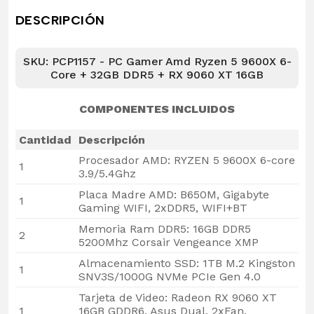
DESCRIPCIÓN
SKU: PCP1157 - PC Gamer Amd Ryzen 5 9600X 6-
Core + 32GB DDR5 + RX 9060 XT 16GB
COMPONENTES INCLUIDOS
Cantidad
Descripción
Procesador AMD: RYZEN 5 9600X 6-core
1
3.9/5.4Ghz
Placa Madre AMD: B650M, Gigabyte
1
Gaming WIFI, 2xDDR5, WIFI+BT
Memoria Ram DDR5: 16GB DDR5
2
5200Mhz Corsair Vengeance XMP
Almacenamiento SSD: 1TB M.2 Kingston
1
SNV3S/1000G NVMe PCIe Gen 4.0
Tarjeta de Video: Radeon RX 9060 XT
1
16GB GDDR6, Asus Dual, 2xFan,