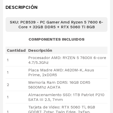
DESCRIPCIÓN
SKU: PCB539 - PC Gamer Amd Ryzen 5 7600 6-
Core + 32GB DDR5 + RTX 5060 Ti 8GB
COMPONENTES INCLUIDOS
Cantidad
Descripción
Procesador AMD: RYZEN 5 7600X 6-core
1
4.7/5.3Ghz
Placa Madre AMD: A620M-K, Asus
1
Prime, 2xDDR5
Memoria Ram DDR5: 16GB DDR5
2
5600Mhz ADATA
Almacenamiento SSD: 1TB Patriot P210
1
SATA III 2.5, 7mm
Tarjeta de Video: RTX 5060 Ti, 8GB
1
GDDR7, Zotac Twin Edge, 2xFan,