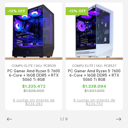
-13% OFF
-13% OFF
COMPU ELITE | SKU: PCB535
COMPU ELITE | SKU: PCB537
PC Gamer Amd Ryzen 5 7600
PC Gamer Amd Ryzen 5 7600
6-Core + 16GB DDR5 + RTX
6-Core + 16GB DDR5 + RTX
5060 Ti 8GB
5060 Ti 8GB
$1.335.472
$1.338.094
$1.528.000
$1.531.000
6 cuotas sin interés de
6 cuotas sin interés de
$234.293
$234.753
1
/
9