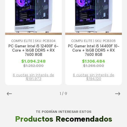
COMPU ELITE | SKU: PCB304
COMPU ELITE | SKU: PCB305
PC Gamer Intel i5 12400F 6-
PC Gamer Intel i5 14400F 10-
Core + 16GB DDR5 + RX
Core + 16GB DDR5 + RX
7600 8GB
7600 8GB
$1.094.248
$1.106.484
$1.252.000
$1.266.000
6 cuotas sin interés de
6 cuotas sin interés de
$191.973
$194.120
1
/
9
TE PODRÍAN INTERESAR ESTOS
Productos Recomendados