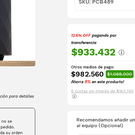
SKU: PCB489
12.6% OFF
pagando por
transferencia
$933.432
Otros medios de pago:
$982.560
$1.068.000
Ahorra
8%
en este producto!
6 cuotas sin interés de $163.760
ción para detalles
Recomendamos añadir una
 no se
al equipo (Opcional)
 pedido.
da su orden