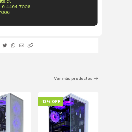
te.cl
o
9 4494 7006
7006
Ver más productos
-13% OFF