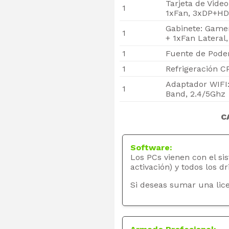
Tarjeta de Vide
1
1xFan, 3xDP+H
Gabinete: Game
1
+ 1xFan Lateral
1
Fuente de Poder
1
Refrigeración C
Adaptador WIFI
1
Band, 2.4/5Ghz
C
Software:
Los PCs vienen con el si
activación) y todos los dr
Si deseas sumar una lice