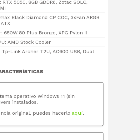
o: RTX 5050, 8GB GDDR6, Zotac SOLO,
DMI
max Black Diamond CP COC, 3xFan ARGB
, ATX
: 650W 80 Plus Bronze, XPG Pylon II
PU: AMD Stock Cooler
: Tp-Link Archer T2U, AC600 USB, Dual
ARACTERÍSTICAS
stema operativo Windows 11 (sin
ivers instalados.
ncia original, puedes hacerlo
aquí
.