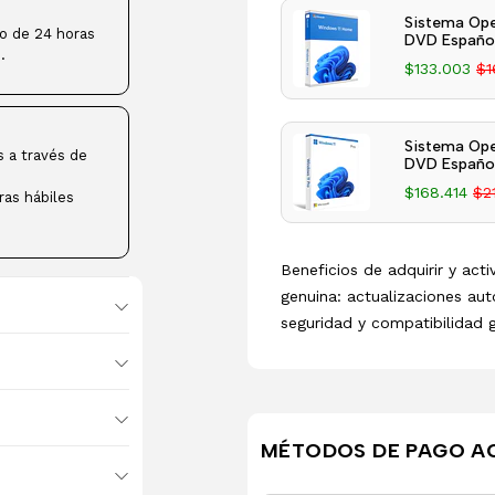
Sistema Ope
ro de 24 horas
DVD Español
.
$133.003
$1
Sistema Ope
s a través de
DVD Español
$168.414
$2
ras hábiles
Beneficios de adquirir y act
genuina: actualizaciones aut
seguridad y compatibilidad 
MÉTODOS DE PAGO A