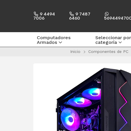
9 4494
9 7487
7006
6460
569449470
Computadores
Seleccionar por
Armados
categoría
Inicio
Componentes de PC