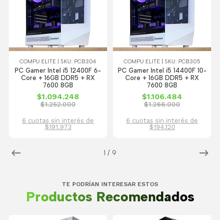
COMPU ELITE | SKU: PCB304
COMPU ELITE | SKU: PCB305
PC Gamer Intel i5 12400F 6-
PC Gamer Intel i5 14400F 10-
Core + 16GB DDR5 + RX
Core + 16GB DDR5 + RX
7600 8GB
7600 8GB
$1.094.248
$1.106.484
$1.252.000
$1.266.000
6 cuotas sin interés de
6 cuotas sin interés de
$191.973
$194.120
1
/
9
TE PODRÍAN INTERESAR ESTOS
Productos Recomendados