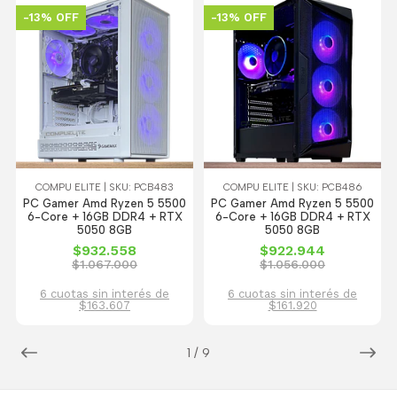
-13% OFF
-13% OFF
COMPU ELITE | SKU: PCB483
COMPU ELITE | SKU: PCB486
PC Gamer Amd Ryzen 5 5500
PC Gamer Amd Ryzen 5 5500
6-Core + 16GB DDR4 + RTX
6-Core + 16GB DDR4 + RTX
5050 8GB
5050 8GB
$932.558
$922.944
$1.067.000
$1.056.000
6 cuotas sin interés de
6 cuotas sin interés de
$163.607
$161.920
1
/
9