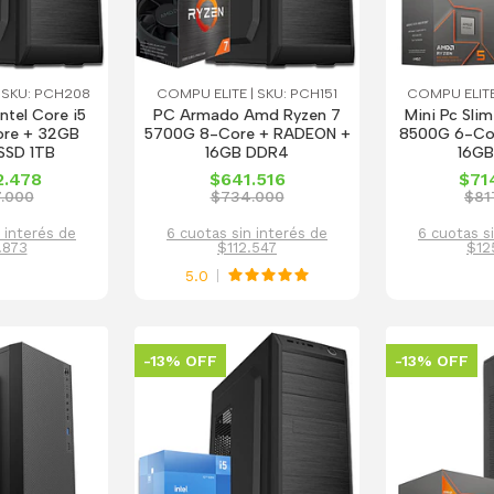
 SKU: PCH208
COMPU ELITE | SKU: PCH151
COMPU ELITE
tel Core i5
PC Armado Amd Ryzen 7
Mini Pc Sli
ore + 32GB
5700G 8-Core + RADEON +
8500G 6-Co
SSD 1TB
16GB DDR4
16GB
2.478
$641.516
$71
7.000
$734.000
$81
 interés de
6 cuotas sin interés de
6 cuotas s
.873
$112.547
$12
5.0
-13% OFF
-13% OFF