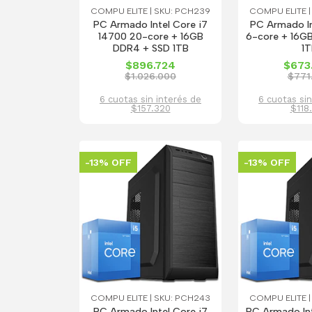
COMPU ELITE | SKU: PCH239
COMPU ELITE |
PC Armado Intel Core i7
PC Armado In
14700 20-core + 16GB
6-core + 16G
DDR4 + SSD 1TB
1T
$896.724
$673
$1.026.000
$771
6 cuotas sin interés de
6 cuotas sin
$157.320
$118
-13% OFF
-13% OFF
COMPU ELITE | SKU: PCH243
COMPU ELITE |
PC Armado Intel Core i7
PC Armado Int