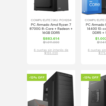
COMPU ELITE | SKU: PCH204
COMPU ELITE |
PC Armado Amd Ryzen 7
PC Armado In
8700G 8-Core + Radeon +
14400 10-c
16GB DDR5
DDR5 + 
$883.614
$1.00
$1.011.000
$1.14
6 cuotas sin interés de
6 cuotas sin
$155.020
$175
-13% OFF
-13% OFF