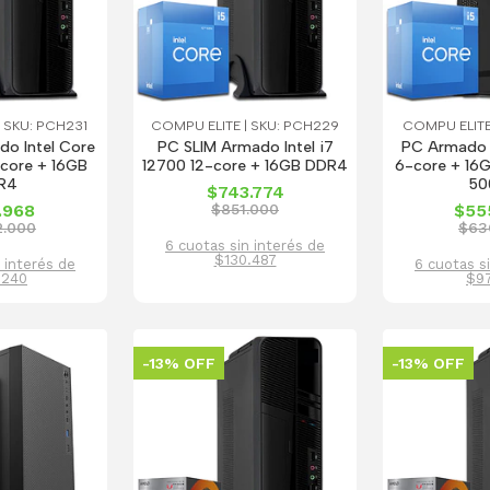
 SKU: PCH231
COMPU ELITE | SKU: PCH229
COMPU ELITE
o Intel Core
PC SLIM Armado Intel i7
PC Armado I
core + 16GB
12700 12-core + 16GB DDR4
6-core + 16
R4
50
$743.774
.968
$851.000
$55
2.000
$63
6 cuotas sin interés de
$130.487
 interés de
6 cuotas s
.240
$9
-13% OFF
-13% OFF