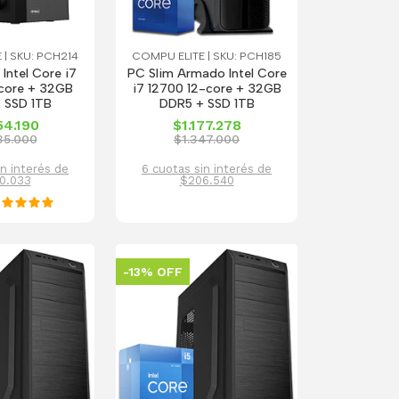
 | SKU: PCH214
COMPU ELITE | SKU: PCH185
Intel Core i7
PC Slim Armado Intel Core
core + 32GB
i7 12700 12-core + 32GB
 SSD 1TB
DDR5 + SSD 1TB
54.190
$1.177.278
35.000
$1.347.000
in interés de
6 cuotas sin interés de
0.033
$206.540
-13% OFF