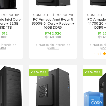
 SKU: PCH182
COMPU ELITE | SKU: PCH198
COMPU ELITE
o Intel Core
PC Armado Amd Ryzen 5
PC Armado 
core + 32GB
8500G 6-Core + Radeon +
14700 20-
SSD 1TB
16GB DDR5
DDR5 +
.612
$742.026
$1.2
8.000
$849.000
$1.4
 interés de
6 cuotas sin interés de
6 cuotas s
.493
$130.180
$22
5.0
-13% OFF
-13% OFF