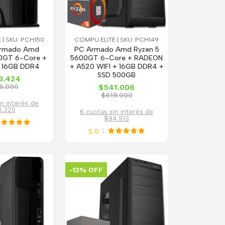
 | SKU: PCH150
COMPU ELITE | SKU: PCH149
Armado Amd
PC Armado Amd Ryzen 5
00GT 6-Core +
5600GT 6-Core + RADEON
 16GB DDR4
+ A520 WIFI + 16GB DDR4 +
SSD 500GB
3.424
6.000
$541.006
$619.000
in interés de
8.320
6 cuotas sin interés de
$94.913
5.0
-13% OFF