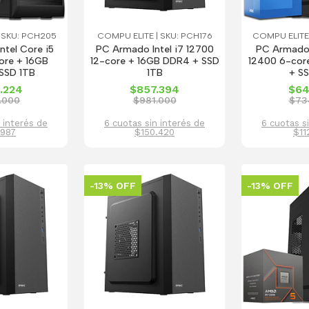
 SKU: PCH205
COMPU ELITE | SKU: PCH176
COMPU ELITE
tel Core i5
PC Armado Intel i7 12700
PC Armado 
ore + 16GB
12-core + 16GB DDR4 + SSD
12400 6-cor
SSD 1TB
1TB
+ S
.224
$857.394
$64
.000
$981.000
$73
 interés de
6 cuotas sin interés de
6 cuotas s
.987
$150.420
$11
-13% OFF
-13% OFF