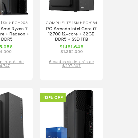
 | SKU: PCH203
COMPU ELITE | SKU: PCH184
m Amd Ryzen 7
PC Armado Intel Core i7
re + Radeon +
12700 12-core + 32GB
 DDR5
DDR5 + SSD 1TB
5.056
$1.181.648
4.000
$1.352.000
in interés de
6 cuotas sin interés de
4.747
$207.307
-13% OFF