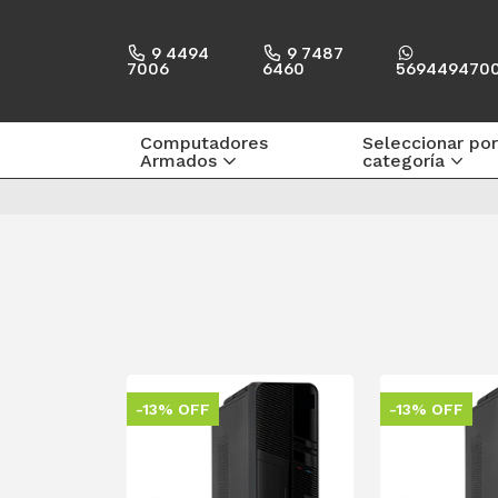
9 4494
9 7487
7006
6460
569449470
Computadores
Seleccionar por
Armados
categoría
-13% OFF
-13% OFF