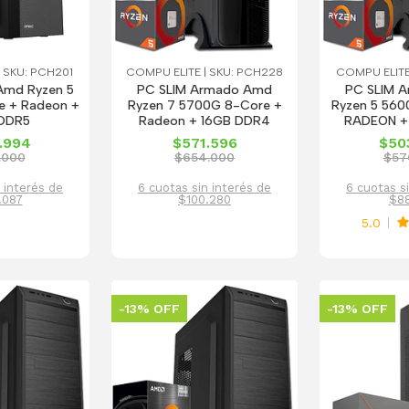
 SKU: PCH201
COMPU ELITE | SKU: PCH228
COMPU ELITE
Amd Ryzen 5
PC SLIM Armado Amd
PC SLIM 
 + Radeon +
Ryzen 7 5700G 8-Core +
Ryzen 5 56
 DDR5
Radeon + 16GB DDR4
RADEON +
.994
$571.596
$50
.000
$654.000
$57
 interés de
6 cuotas sin interés de
6 cuotas s
.087
$100.280
$8
5.0
-13% OFF
-13% OFF