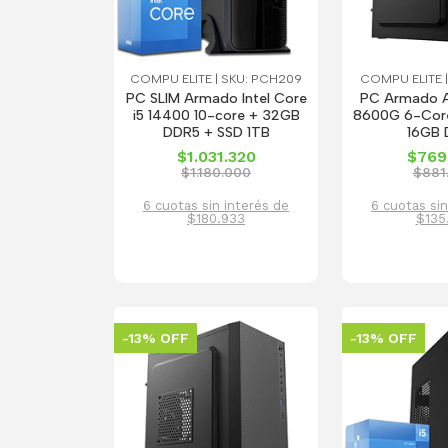
COMPU ELITE | SKU: PCH209
COMPU ELITE |
PC SLIM Armado Intel Core
PC Armado 
i5 14400 10-core + 32GB
8600G 6-Core
DDR5 + SSD 1TB
16GB
$1.031.320
$769
$1.180.000
$881
6 cuotas sin interés de
6 cuotas sin
$180.933
$135
-13% OFF
-13% OFF