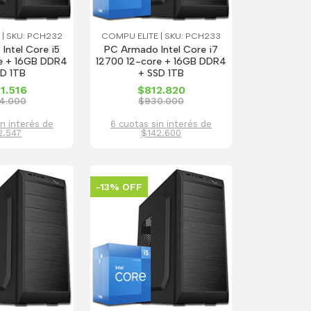
 | SKU: PCH232
COMPU ELITE | SKU: PCH233
Intel Core i5
PC Armado Intel Core i7
e + 16GB DDR4
12700 12-core + 16GB DDR4
SD 1TB
+ SSD 1TB
1.516
$812.820
4.000
$930.000
in interés de
6 cuotas sin interés de
2.547
$142.600
-13% OFF