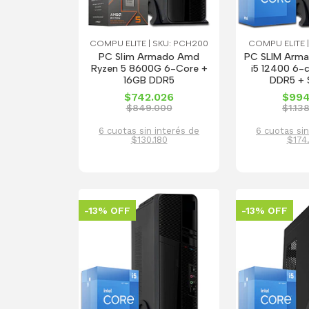
COMPU ELITE | SKU: PCH200
COMPU ELITE |
PC Slim Armado Amd
PC SLIM Armad
Ryzen 5 8600G 6-Core +
i5 12400 6-
16GB DDR5
DDR5 + 
$742.026
$994
$849.000
$1.13
6 cuotas sin interés de
6 cuotas sin
$130.180
$174
-13% OFF
-13% OFF