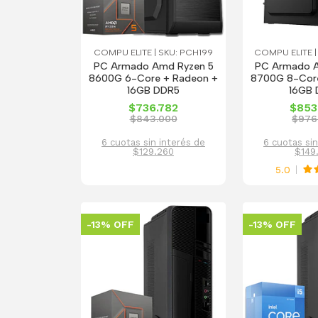
COMPU ELITE | SKU: PCH199
COMPU ELITE |
PC Armado Amd Ryzen 5
PC Armado 
8600G 6-Core + Radeon +
8700G 8-Core
16GB DDR5
16GB
$736.782
$853
$843.000
$976
6 cuotas sin interés de
6 cuotas sin
$129.260
$149
5.0
-13% OFF
-13% OFF