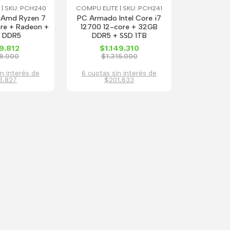
 | SKU: PCH240
COMPU ELITE | SKU: PCH241
Amd Ryzen 7
PC Armado Intel Core i7
re + Radeon +
12700 12-core + 32GB
 DDR5
DDR5 + SSD 1TB
9.812
$1.149.310
8.000
$1.315.000
in interés de
6 cuotas sin interés de
3.827
$201.633