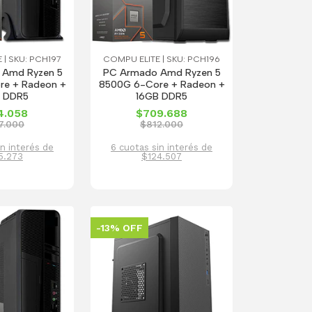
 | SKU: PCH197
COMPU ELITE | SKU: PCH196
m Amd Ryzen 5
PC Armado Amd Ryzen 5
re + Radeon +
8500G 6-Core + Radeon +
 DDR5
16GB DDR5
4.058
$709.688
7.000
$812.000
in interés de
6 cuotas sin interés de
5.273
$124.507
-13% OFF