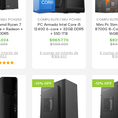
 SKU: PCH202
COMPU ELITE | SKU: PCH181
COMPU ELITE
Amd Ryzen 7
PC Armado Intel Core i5
Mini Pc Sli
 + Radeon +
12400 6-core + 32GB DDR5
8700G 8-Co
 DDR5
+ SSD 1TB
16GB
.024
$965.770
$82
.000
$1.105.000
$94
 interés de
6 cuotas sin interés de
6 cuotas s
.653
$169.433
$14
-13% OFF
-13% OFF