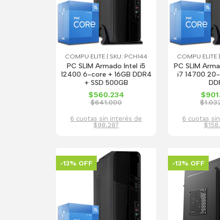
COMPU ELITE | SKU: PCH144
COMPU ELITE |
PC SLIM Armado Intel i5
PC SLIM Armad
12400 6-core + 16GB DDR4
i7 14700 20-
+ SSD 500GB
DD
$560.234
$901
$641.000
$1.03
6 cuotas sin interés de
6 cuotas sin
$98.287
$158
-13% OFF
-13% OFF