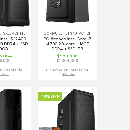
 | SKU: PCH143
COMPU ELITE | SKU: PCH211
ntel i5 12400
PC Armado Intel Core i7
GB DDR4 + SSD
14700 20-core + 16GB
0GB
DDR4 + SSD 1TB
5.864
$929.936
6.000
$1.064.000
in interés de
6 cuotas sin interés de
7.520
$163.147
-13% OFF