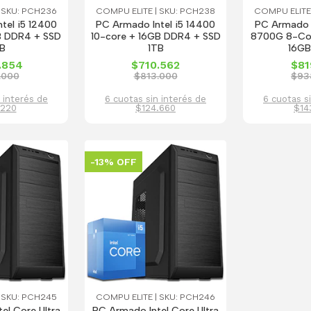
 SKU: PCH236
COMPU ELITE | SKU: PCH238
COMPU ELITE
tel i5 12400
PC Armado Intel i5 14400
PC Armado 
B DDR4 + SSD
10-core + 16GB DDR4 + SSD
8700G 8-Co
B
1TB
16GB
.854
$710.562
$81
.000
$813.000
$93
 interés de
6 cuotas sin interés de
6 cuotas s
.220
$124.660
$14
-13% OFF
 SKU: PCH245
COMPU ELITE | SKU: PCH246
el Core Ultra
PC Armado Intel Core Ultra