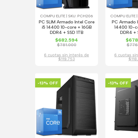
COMPU ELITE | SKU: PCH206
COMPU ELITE |
PC SLIM Armado Intel Core
PC Armado In
i5 14400 10-core + 16GB
14400 10-c
DDR4 + SSD 1TB
DDR4 + 
$682.594
$678
$781.000
$776
6 cuotas sin interés de
6 cuotas sin
$119.753
$118
-13% OFF
-13% OFF